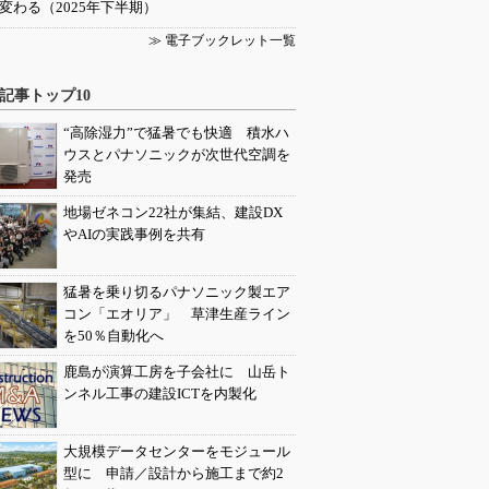
変わる（2025年下半期）
≫ 電子ブックレット一覧
記事トップ10
“高除湿力”で猛暑でも快適 積水ハ
ウスとパナソニックが次世代空調を
発売
地場ゼネコン22社が集結、建設DX
やAIの実践事例を共有
猛暑を乗り切るパナソニック製エア
コン「エオリア」 草津生産ライン
を50％自動化へ
鹿島が演算工房を子会社に 山岳ト
ンネル工事の建設ICTを内製化
大規模データセンターをモジュール
型に 申請／設計から施工まで約2