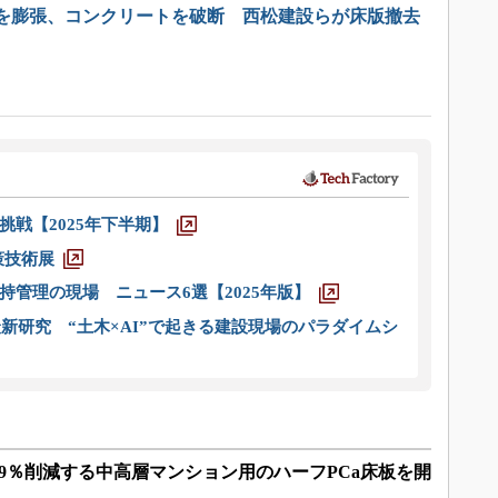
を膨張、コンクリートを破断 西松建設らが床版撤去
戦【2025年下半期】
策技術展
管理の現場 ニュース6選【2025年版】
新研究 “土木×AI”で起きる建設現場のパラダイムシ
19％削減する中高層マンション用のハーフPCa床板を開