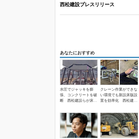
西松建設プレスリリース
あなたにおすすめ
水圧でジャッキを膨
クレーン作業ができな
張、コンクリートを破
い環境でも新設床版設
断 西松建設らが床版
置を効率化 西松建設
撤去の新装置開発
がフォークリフト用
治...