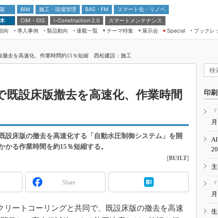
 築
施工・現場管理
BAS・FM
スマート化・リノベ
BIM
 木
CIM・GIS
スマートメンテナンス
i-Construction 2.0
動向
導入事例
製品動向
連載一覧
テーマ特集
展示会
ブックレ
Special
建設Tech NEXT BREAK
メンテナンス・レジリエンス
TOKYO2026
版撤去を高速化、作業時間約15％短縮 西松建設：施工
ドローンがもたらす建設業界の“ゲー
第8回 国際 建設・測量展
ムチェンジ” Ver.2.0
（CSPI2026）
脱3Kから新3Kへ導く建設×IT
第10回 JAPAN BUILD TOKYO－建
で既設床版撤去を高速化、作業時間
印刷
築・土木・不動産の先端技術展－
“Society5.0”時代のスマートビル
Japan Drone 2023
VR／ARが描くモノづくりのミライ
「
月
メンテナンス・レジリエンスOSAKA
2020
既設床版の撤去を高速化する「自動水圧制御システム」を開
A
日本 ものづくりワールド 2020
かかる作業時間を約15％短縮する。
2
[
BUILT
]
メンテナンス・レジリエンスTOKYO
主
2019
IGAS2018
Share
「
月
コンクリートコーリングと共同で、既設床版の撤去を高速
生