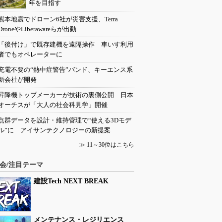
年を目指す
熊本地震でドローン6社が災害支援、Terra
DroneやLiberawareらが出動
「後付け」で既存建機を遠隔操作 車いす利用
者でもオペレーターに
充電不要の“熱中症警告”バンド、キーエンス系
新会社が開発
昇降機トップメーカーが技術の裏側公開 日本
オーチスが「大人の社会科見学」開催
点群データを設計・維持管理で“使える3Dモデ
ル”に アイサンテクノロジーの新提案
≫
11～30位はこちら
会/注目テーマ
建設Tech NEXT BREAK
メンテナンス・レジリエンス