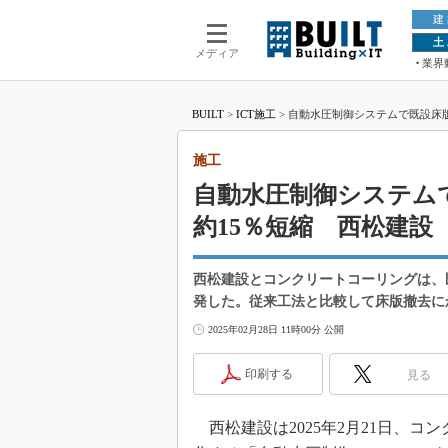
建
土
メディア
業界
BUILT
>
ICT施工
>
自動水圧制御システムで既設床
施工
自動水圧制御システム
約15％短縮 西松建設
西松建設とコンクリートコーリングは、
発した。従来工法と比較して床版撤去に
2025年02月28日 11時00分 公開
印刷する
見る
西松建設は2025年2月21日、