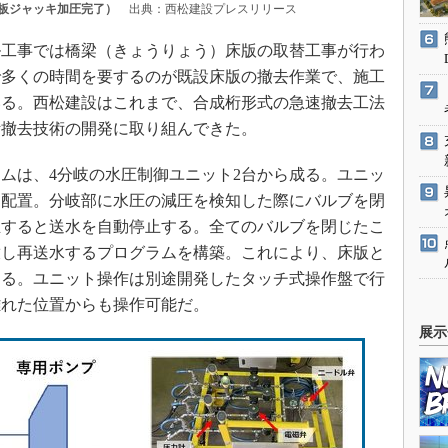
板ジャッキ加圧完了）
出典：西松建設プレスリリース
工事では橋梁（きょうりょう）床版の取替工事が行わ
で多くの時間を要するのが既設床版の撤去作業で、施工
いる。西松建設はこれまで、合成桁形式の急速撤去工法
断撤去技術の開発に取り組んできた。
ムは、4分岐の水圧制御ユニット2台から成る。ユニッ
に配置。分岐部に水圧の減圧を検知した際にバルブを閉
生すると送水を自動停止する。全てのバルブを閉じたこ
放し再送水するプログラムを構築。これにより、床版と
する。ユニット操作は別途開発したタッチ式操作盤で行
離れた位置からも操作可能だ。
展示