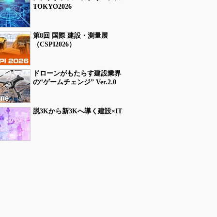
TOKYO2026
第8回 国際 建設・測量展
（CSPI2026）
ドローンがもたらす建設業界
の“ゲームチェンジ” Ver.2.0
脱3Kから新3Kへ導く建設×IT