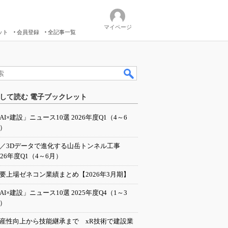
マイページ
ット
会員登録
全記事一覧
して読む 電子ブックレット
AI×建設」ニュース10選 2026年度Q1（4～6
）
I／3Dデータで進化する山岳トンネル工事
026年度Q1（4～6月）
要上場ゼネコン業績まとめ【2026年3月期】
AI×建設」ニュース10選 2025年度Q4（1～3
）
産性向上から技能継承まで xR技術で建設業