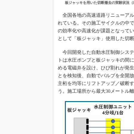
板ジャッキを用いた切断撤去の実験状況（
全国各地の高速道路リニューアル
れている。その施工サイクルの中
の効率化や高速化が課題となって
として「板ジャッキ」使用した切
今回開発した自動水圧制御システ
トは水圧ポンプと板ジャッキの間
める電磁弁を設け、ひび割れが発
とを検知後、自動でバルブを全開
主桁を均等にリフトアップ／破断
う。施工場所から最大30メートル