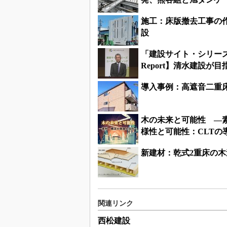
施工：床版撤去工事の
設
「建設サイト・シリーズ
Report】清水建設が
導入事例：高遮音二重
木の未来と可能性 ―
様性と可能性：CLTの
新建材：乾式2重床の
関連リンク
西松建設