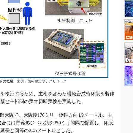
トの概要
出典：西松建設プレスリリース
を検証するため、主桁を含めた模擬合成桁床版を製作
床版と主桁間の実大切断実験を実施した。
床版で、床版厚170ミリ、橋軸方向4.9メートル、主
接合には馬蹄形ジベル筋を350ミリ間隔で配置し、床版
長と同等の2.45メートルとした。