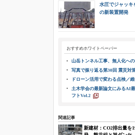
水圧でジャッキ
の新装置開発
おすすめホワイトペーパー
山岳トンネル工事、無人化への挑
写真で振り返る第30回 震災対
ドローン活用で変わる点検／維持
土木学会の最新論文にみるAI最
フトVol.2
関連記事
新建材：CO2排出量を
発、熊谷組と旭ダンケ