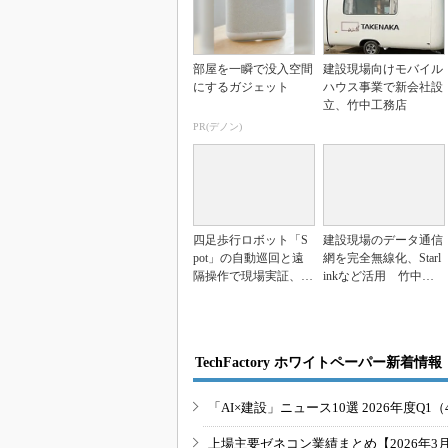
部屋を一瞬で没入空間
建設現場向けモバイル
にするガジェット
ハウス事業で新会社設
立、竹中工務店
PR(デノン)
四足歩行ロボット「S
建設現場のデータ通信
pot」の自動巡回と遠
網を完全無線化、Starl
隔操作で現場実証、1
inkなど活用 竹中工
0％の負担軽減で“...
務店
TechFactory ホワイトペーパー新着情報
「AI×建設」ニュース10選 2026年度Q1（
上場主要ゼネコン業績まとめ【2026年3