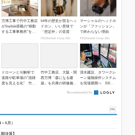
万博工事で竹中工務店
64年の歴史が宿るヘッ
マーシャルのヘッドホ
がStarlink搭載の“移動
ドホン、いい意味で
ンが「ファッション」
する工事事務所”を試
「想定外」の音質
で終わらない理由
験導入
PR(Marshall Group AB)
PR(Marshall Group AB)
ドローンとAI解析で
竹中工務店、大阪・関
清水建設、タワークレ
道路や駐車場の“混雑
西万博「森になる建
ーン遠隔操作システム
度を見える化” 竹中
築」を兵庫の研修施設
を現場展開へ IHI運
工務店が万博工事に
に移設
搬機械対応版を開発
Recommended by
向...
PR
4～6月）
月期決算】