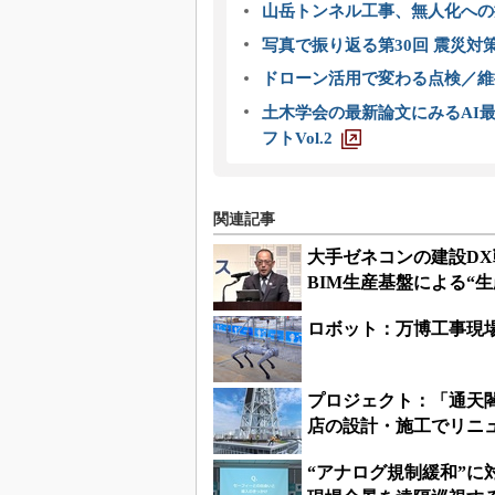
山岳トンネル工事、無人化への挑
写真で振り返る第30回 震災対
ドローン活用で変わる点検／維持
土木学会の最新論文にみるAI最
フトVol.2
関連記事
大手ゼネコンの建設D
BIM生産基盤による“生
ロボット：万博工事現
プロジェクト：「通天
店の設計・施工でリ
“アナログ規制緩和”に