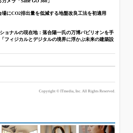
ラ「Safie GO 360」
会場にCO2排出量を低減する地盤改良工法を初適用
ーショナルの現在地：落合陽一氏の万博パビリオンを手
る「フィジカルとデジタルの境界に浮かぶ未来の建築設
Copyright © ITmedia, Inc. All Rights Reserved.