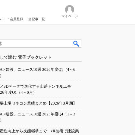
マイページ
ット
会員登録
全記事一覧
して読む 電子ブックレット
AI×建設」ニュース10選 2026年度Q1（4～6
）
I／3Dデータで進化する山岳トンネル工事
026年度Q1（4～6月）
要上場ゼネコン業績まとめ【2026年3月期】
AI×建設」ニュース10選 2025年度Q4（1～3
）
産性向上から技能継承まで xR技術で建設業