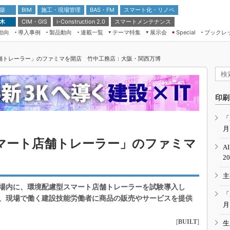
 築
施工・現場管理
BAS・FM
スマート化・リノベ
BIM
 木
CIM・GIS
スマートメンテナンス
i-Construction 2.0
動向
導入事例
製品動向
連載一覧
テーマ特集
展示会
ブックレ
Special
建設Tech NEXT BREAK
メンテナンス・レジリエンス
TOKYO2026
舗トレーラー」のファミマを開店 竹中工務店：大阪・関西万博
ドローンがもたらす建設業界の“ゲー
第8回 国際 建設・測量展
ムチェンジ” Ver.2.0
（CSPI2026）
脱3Kから新3Kへ導く建設×IT
第10回 JAPAN BUILD TOKYO－建
印刷
築・土木・不動産の先端技術展－
“Society5.0”時代のスマートビル
Japan Drone 2023
VR／ARが描くモノづくりのミライ
「
月
メンテナンス・レジリエンスOSAKA
2020
マート店舗トレーラー」のファミマ
A
日本 ものづくりワールド 2020
2
メンテナンス・レジリエンスTOKYO
主
2019
場内に、環境配慮型スマート店舗トレーラーを試験導入し
IGAS2018
「
、現場で働く建設技能労働者に商品の販売やサービスを提供
月
[
BUILT
]
生