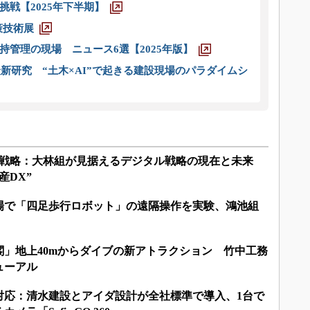
戦【2025年下半期】
策技術展
管理の現場 ニュース6選【2025年版】
新研究 “土木×AI”で起きる建設現場のパラダイムシ
X戦略：大林組が見据えるデジタル戦略の現在と未来
産DX”
場で「四足歩行ロボット」の遠隔操作を実験、鴻池組
閣」地上40mからダイブの新アトラクション 竹中工務
ニューアル
対応：清水建設とアイダ設計が全社標準で導入、1台で