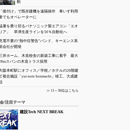
動
「後付け」で既存建機を遠隔操作 車いす利用
者でもオペレーターに
猛暑を乗り切るパナソニック製エアコン「エオ
リア」 草津生産ラインを50％自動化へ
充電不要の“熱中症警告”バンド、キーエンス系
新会社が開発
三井ホーム、木造校舎の新築工事に着手 最大
28mスパンの木造トラス採用
大阪本町駅にオフィス／学校／ホテルの26階建
て複合施設「yui-note honmachi」竣工、大成建
設
≫
11～30位はこちら
会/注目テーマ
建設Tech NEXT BREAK