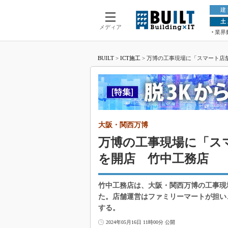
建
土
メディア
業界
BUILT
>
ICT施工
>
万博の工事現場に「スマート店
大阪・関西万博
万博の工事現場に「ス
を開店 竹中工務店
竹中工務店は、大阪・関西万博の工事現
た。店舗運営はファミリーマートが担い
する。
2024年05月16日 11時00分 公開