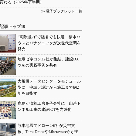
変わる（2025年下半期）
≫ 電子ブックレット一覧
記事トップ10
“高除湿力”で猛暑でも快適 積水ハ
ウスとパナソニックが次世代空調を
発売
地場ゼネコン22社が集結、建設DX
やAIの実践事例を共有
大規模データセンターをモジュール
型に 申請／設計から施工まで約2
年を目指す
鹿島が演算工房を子会社に 山岳ト
ンネル工事の建設ICTを内製化
熊本地震でドローン6社が災害支
援、Terra DroneやLiberawareらが出