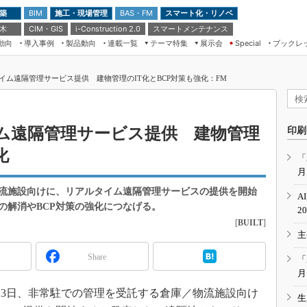
 築
施工・現場管理
BAS・FM
スマート化・リノベ
BIM
 木
CIM・GIS
スマートメンテナンス
i-Construction 2.0
動向
導入事例
製品動向
連載一覧
テーマ特集
展示会
ブックレ
Special
建設Tech NEXT BREAK
メンテナンス・レジリエンス
TOKYO2026
イム遠隔管理サービス提供 建物管理のIT化とBCP対策も強化：FM
ドローンがもたらす建設業界の“ゲー
第8回 国際 建設・測量展
ムチェンジ” Ver.2.0
（CSPI2026）
脱3Kから新3Kへ導く建設×IT
第10回 JAPAN BUILD TOKYO－建
ム遠隔管理サービス提供 建物管理
印刷
築・土木・不動産の先端技術展－
“Society5.0”時代のスマートビル
化
Japan Drone 2023
VR／ARが描くモノづくりのミライ
「
月
メンテナンス・レジリエンスOSAKA
2020
流施設向けに、リアルタイム遠隔管理サービスの提供を開始
A
日本 ものづくりワールド 2020
の解消やBCP対策の強化につなげる。
2
[
BUILT
]
メンテナンス・レジリエンスTOKYO
主
2019
IGAS2018
Share
「
月
月13日、非常駐での管理を受託する倉庫／物流施設向け
生