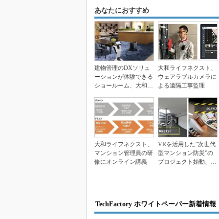
あなたにおすすめ
建物管理のDXソリュ
大和ライフネクスト、
ーションが体験できる
ウェアラブルカメラに
ショールーム、大和ラ
よる遠隔工事監理
イフネクストが開設
大和ライフネクスト、
VRを活用した“次世代
マンション管理員の研
型マンション防災”の
修にオンライン講義
プロジェクト始動、大
和ライフネクストと...
TechFactory ホワイトペーパー新着情報