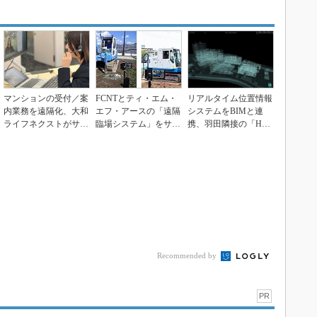
マンションの受付／案
FCNTとティ・エム・
リアルタイム位置情報
内業務を遠隔化、大和
エフ・アースの「遠隔
システムをBIMと連
ライフネクストがサー
臨場システム」をサム
携、羽田隣接の「HICi
ビスの外販開始
シングが地盤工事に...
ty」で施設運営...
Recommended by
PR