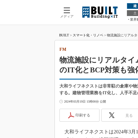
建
土
メディア
業界
BUILT
>
スマート化・リノベ
>
物流施設にリアルタ
FM
物流施設にリアルタイ
のIT化とBCP対策も強
大和ライフネクストは非常駐の倉庫や物
する。建物管理業務をIT化し、人手不足
2024年03月19日 15時00分 公開
印刷する
見る
大和ライフネクストは2024年3