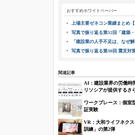
おすすめホワイトペーパー
上場主要ゼネコン業績まとめ【2
写真で振り返る第32回「建築・建
「建設業の人手不足は、なぜ解
写真で振り返る第30回 震災対
関連記事
AI：建設業界の労働時間
リソシアが提供するさ
ワークプレース：個室
証実験
VR：大和ライフネク
訓練」の第2弾