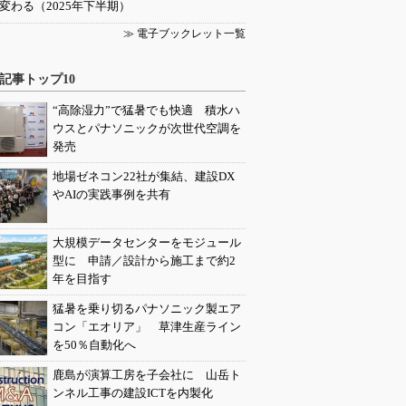
変わる（2025年下半期）
≫ 電子ブックレット一覧
記事トップ10
“高除湿力”で猛暑でも快適 積水ハ
ウスとパナソニックが次世代空調を
発売
地場ゼネコン22社が集結、建設DX
やAIの実践事例を共有
大規模データセンターをモジュール
型に 申請／設計から施工まで約2
年を目指す
猛暑を乗り切るパナソニック製エア
コン「エオリア」 草津生産ライン
を50％自動化へ
鹿島が演算工房を子会社に 山岳ト
ンネル工事の建設ICTを内製化