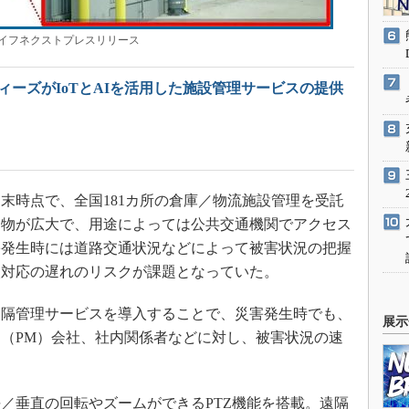
イフネクストプレスリリース
ィーズがIoTとAIを活用した施設管理サービスの提供
月末時点で、全国181カ所の倉庫／物流施設管理を受託
建物が広大で、用途によっては公共交通機関でアクセス
害発生時には道路交通状況などによって被害状況の把握
次対応の遅れのリスクが課題となっていた。
隔管理サービスを導入することで、災害発生時でも、
展示
（PM）会社、社内関係者などに対し、被害状況の速
垂直の回転やズームができるPTZ機能を搭載。遠隔