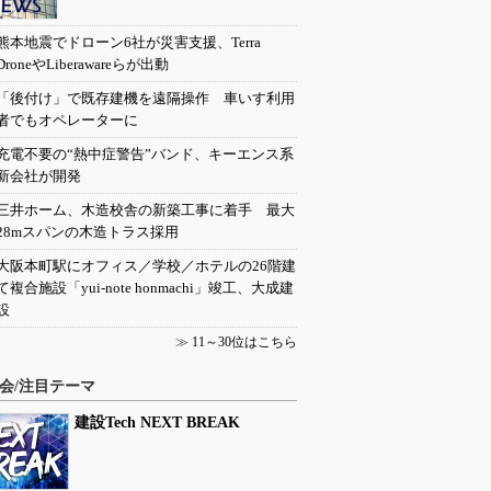
熊本地震でドローン6社が災害支援、Terra
DroneやLiberawareらが出動
「後付け」で既存建機を遠隔操作 車いす利用
者でもオペレーターに
充電不要の“熱中症警告”バンド、キーエンス系
新会社が開発
三井ホーム、木造校舎の新築工事に着手 最大
28mスパンの木造トラス採用
大阪本町駅にオフィス／学校／ホテルの26階建
て複合施設「yui-note honmachi」竣工、大成建
設
≫
11～30位はこちら
会/注目テーマ
建設Tech NEXT BREAK