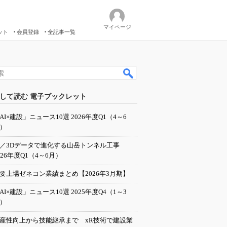
マイページ
ット
会員登録
全記事一覧
して読む 電子ブックレット
AI×建設」ニュース10選 2026年度Q1（4～6
）
I／3Dデータで進化する山岳トンネル工事
026年度Q1（4～6月）
要上場ゼネコン業績まとめ【2026年3月期】
AI×建設」ニュース10選 2025年度Q4（1～3
）
産性向上から技能継承まで xR技術で建設業