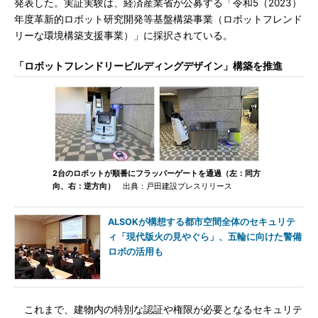
発表した。実証実験は、経済産業省が公募する「令和5（2023）
年度革新的ロボット研究開発等基盤構築事業（ロボットフレンド
リーな環境構築支援事業）」に採択されている。
「ロボットフレンドリービルディングデザイン」構築を推進
2台のロボットが順番にフラッパーゲートを通過（左：同方
向、右：逆方向）
出典：戸田建設プレスリリース
ALSOKが構想する都市空間全体のセキュリテ
ィ「現代版火の見やぐら」、五輪に向けた警備
ロボの活用も
これまで、建物内の特別な認証や権限が必要となるセキュリテ