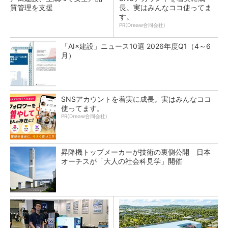
質管理を支援
長。実はみんなココ使ってま
す。
PR(Dreaw合同会社)
「AI×建設」ニュース10選 2026年度Q1（4～6
月）
SNSアカウントを着実に成長。実はみんなココ
使ってます。
PR(Dreaw合同会社)
昇降機トップメーカーが技術の裏側公開 日本
オーチスが「大人の社会科見学」開催