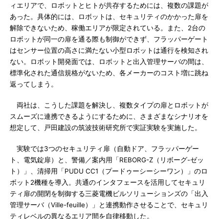
ィエリアで、ロボットとヒトが共存するためには、複数の課題が
あった。具体的には、ロボットは、セキュリティのかかった扉を
解除できないため、稼働エリアが限定されている。また、2台の
ロボットが同一の扉を通る際も制御ができず、フラッパーゲート
はセンサー位置の高さに満たない小型ロボットは通行を検知され
ない。ロボット開発面では、ロボットと出入管理サーバの間は、
標準化された通信規格がないため、各メーカーのコスト増に跳ね
返ってしまう。
両社は、こうした課題を解決し、複数タイプの扉とロボットが
スムーズに連携できるようにするために、さまざまなシナリオを
想定して、戸田建設の筑波技術研究所で実証実験を実施した。
実験では3つのセキュリティ扉（自動ドア、フラッパーゲー
ト、電気錠扉）と、警備／案内用「REBORG-Z（リボーグ-ゼッ
ト）」、清掃用「PUDU CC1（プードゥーシーシーワン）」のロ
ボット2機種を導入。共通のインタフェースを活用してセキュリ
ティ扉の開閉を制御する三菱電機ビルソリューションズの「出入
管理サーバ（Ville-feuille）」と連携動作させることで、セキュリ
ティレベルの異なるエリア間を自律移動した。