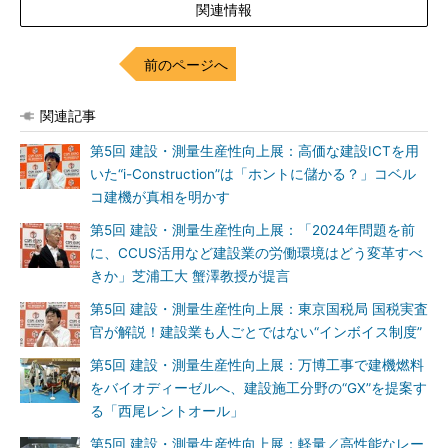
関連情報
前のページへ
関連記事
第5回 建設・測量生産性向上展：高価な建設ICTを用
いた“i-Construction”は「ホントに儲かる？」コベル
コ建機が真相を明かす
第5回 建設・測量生産性向上展：「2024年問題を前
に、CCUS活用など建設業の労働環境はどう変革すべ
きか」芝浦工大 蟹澤教授が提言
第5回 建設・測量生産性向上展：東京国税局 国税実査
官が解説！建設業も人ごとではない“インボイス制度”
第5回 建設・測量生産性向上展：万博工事で建機燃料
をバイオディーゼルへ、建設施工分野の“GX”を提案す
る「西尾レントオール」
第5回 建設・測量生産性向上展：軽量／高性能なレー