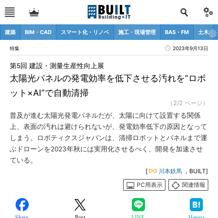
建築
BIM・CAD
スマート化・リノベ
施工・現場管理
BAS・FM
土木
特集
2023年9月13日
第5回 建設・測量生産性向上展
太陽光パネルの発電効率を低下させる汚れを“ロボ
ット×AI”で自動清掃
（2/2 ページ）
普及が進む太陽光発電パネルだが、太陽に向けて設置する関係
上、表面の汚れは避けられないが、発電効率低下の原因となって
しまう。ロボティクスジャパンは、清掃ロボットとパネルまで運
ぶドローンを2023年秋には実用化させるべく、開発を加速させ
ている。
[
川本鉄馬
，BUILT]
PC用表示
関連情報
Share
Post
LINE
Hatena