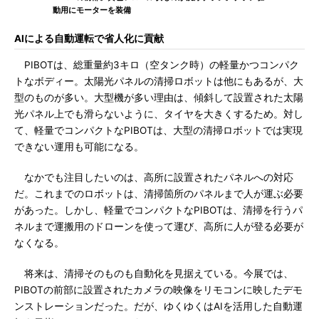
動用にモーターを装備
AIによる自動運転で省人化に貢献
PIBOTは、総重量約3キロ（空タンク時）の軽量かつコンパク
トなボディー。太陽光パネルの清掃ロボットは他にもあるが、大
型のものが多い。大型機が多い理由は、傾斜して設置された太陽
光パネル上でも滑らないように、タイヤを大きくするため。対し
て、軽量でコンパクトなPIBOTは、大型の清掃ロボットでは実現
できない運用も可能になる。
なかでも注目したいのは、高所に設置されたパネルへの対応
だ。これまでのロボットは、清掃箇所のパネルまで人が運ぶ必要
があった。しかし、軽量でコンパクトなPIBOTは、清掃を行うパ
ネルまで運搬用のドローンを使って運び、高所に人が登る必要が
なくなる。
将来は、清掃そのものも自動化を見据えている。今展では、
PIBOTの前部に設置されたカメラの映像をリモコンに映したデモ
ンストレーションだった。だが、ゆくゆくはAIを活用した自動運