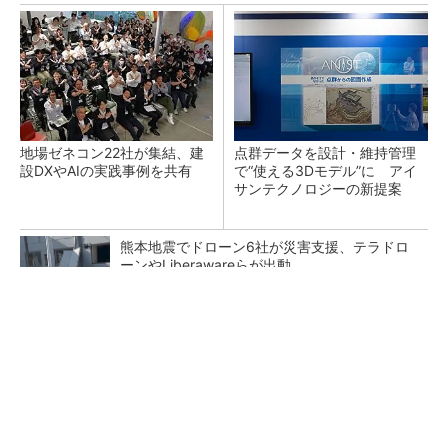
地場ゼネコン22社が集結、建
点群データを設計・維持管理
設DXやAIの実践事例を共有
で“使える3Dモデル”に アイ
サンテクノロジーの新提案
熊本地震でドローン6社が災害支援、テラドロ
ーンやLiberawareらが出動
鹿島が演算工房を子会社化 山岳トンネル工事
の建設ICTを内製化