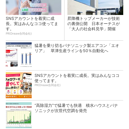
SNSアカウントを着実に成
昇降機トップメーカーが技術
長。実はみんなココ使ってま
の裏側公開 日本オーチスが
す。
「大人の社会科見学」開催
PR(Dreaw合同会社)
猛暑を乗り切るパナソニック製エアコン「エオ
リア」 草津生産ラインを50％自動化へ
SNSアカウントを着実に成長。実はみんなココ
使ってます。
PR(Dreaw合同会社)
“高除湿力”で猛暑でも快適 積水ハウスとパナ
ソニックが次世代空調を発売