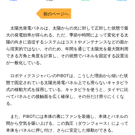
前のページへ
太陽光発電パネルは、太陽からの光に対して正対した状態で最
大の発電効率が得られる。ただ、季節や時間によって変化する太
陽の向きに追従するシステムはコストやメンテナンスなどの面か
ら現実的ではない。そのため、年間を通じて太陽光を最大限利用
できる方角と角度を計算し、その状態でパネルを固定する設置法
が一般化している。
ロボティクスジャパンのPIBOTは、こうした理由から傾いた状
態で固定されている太陽光発電パネル上でも滑らないキャタピラ
式の移動方式を採用している。キャタピラを使うと、タイヤに比
べてパネルとの接触面を広く確保し、その分だけ滑りにくくな
る。
また、PIBOTには本体の裏にファンを装備し、本体とパネルの
間から空気を吸い上げる。この負圧（ダウンフォース）によって
本体をパネルに押し付け、さらに安定した移動ができる。