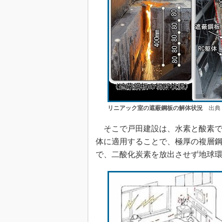
リニアック室の遮蔽鋼板の解体状況
出典：
そこで戸田建設は、水素と酸素で
体に適用することで、極厚の複層
で、二酸化炭素を放出させず地球