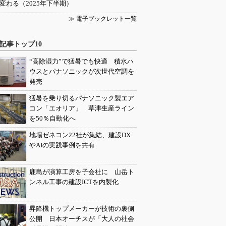
変わる（2025年下半期）
≫ 電子ブックレット一覧
記事トップ10
“高除湿力”で猛暑でも快適 積水ハ
ウスとパナソニックが次世代空調を
発売
猛暑を乗り切るパナソニック製エア
コン「エオリア」 草津生産ライン
を50％自動化へ
地場ゼネコン22社が集結、建設DX
やAIの実践事例を共有
鹿島が演算工房を子会社に 山岳ト
ンネル工事の建設ICTを内製化
昇降機トップメーカーが技術の裏側
公開 日本オーチスが「大人の社会