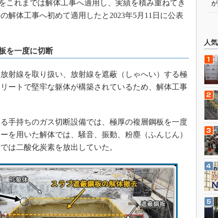
をこれまでは解体工事へ適用し、実績を積み重ねてき
が
解体工事へ初めて適用したと2023年5月11日に公表
人気
板を一度に切断
放射線を取り扱い、放射線を遮蔽（しゃへい）する極
クリートで堅牢な躯体が構築されているため、解体工事
る手持ちのガス切断設備では、極厚の複層鋼板を一度
カーを用いた解体では、騒音、振動、粉塵（ふんじん）
断では二酸化炭素を放出していた。