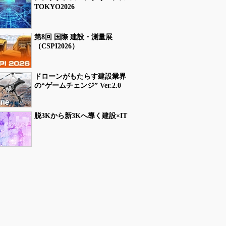
TOKYO2026
第8回 国際 建設・測量展
（CSPI2026）
ドローンがもたらす建設業界
の“ゲームチェンジ” Ver.2.0
脱3Kから新3Kへ導く建設×IT