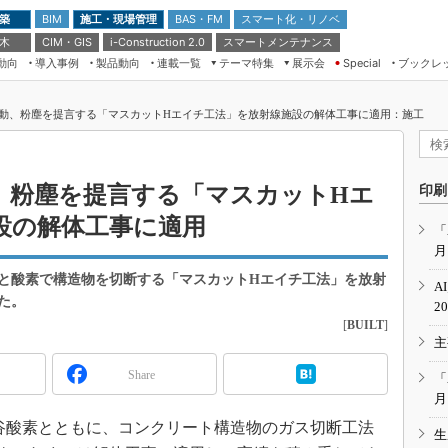
 築
施工・現場管理
BAS・FM
スマート化・リノベ
BIM
 木
CIM・GIS
スマートメンテナンス
i-Construction 2.0
動向
導入事例
製品動向
連載一覧
テーマ特集
展示会
ブックレ
Special
建設Tech NEXT BREAK
メンテナンス・レジリエンス
TOKYO2026
動、粉塵を提言する「マスカットHエイチ工法」を放射線施設の解体工事に適用：施工
ドローンがもたらす建設業界の“ゲー
第8回 国際 建設・測量展
ムチェンジ” Ver.2.0
（CSPI2026）
脱3Kから新3Kへ導く建設×IT
第10回 JAPAN BUILD TOKYO－建
、粉塵を提言する「マスカットHエ
印刷
築・土木・不動産の先端技術展－
“Society5.0”時代のスマートビル
設の解体工事に適用
Japan Drone 2023
VR／ARが描くモノづくりのミライ
「
月
メンテナンス・レジリエンスOSAKA
2020
と酸素で構造物を切断する「マスカットHエイチ工法」を放射
A
日本 ものづくりワールド 2020
た。
2
[
BUILT
]
メンテナンス・レジリエンスTOKYO
主
2019
IGAS2018
Share
「
月
谷酸素とともに、コンクリート構造物のガス切断工法
生