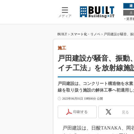
建
土
メディア
業界
BUILT
>
スマート化・リノベ
>
戸田建設が騒音、振
施工
戸田建設が騒音、振動
イチ工法」を放射線施
戸田建設は、コンクリート構造物を水素
線を取り扱う施設の解体工事へ初適用し
2023年06月01日 19時00分 公開
印刷する
見る
戸田建設は、日酸TANAKA、岡