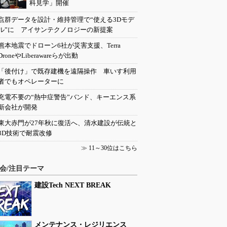
科見学」開催
点群データを設計・維持管理で“使える3Dモデ
ル”に アイサンテクノロジーの新提案
熊本地震でドローン6社が災害支援、Terra
DroneやLiberawareらが出動
「後付け」で既存建機を遠隔操作 車いす利用
者でもオペレーターに
充電不要の“熱中症警告”バンド、キーエンス系
新会社が開発
東大赤門が27年秋に復活へ、清水建設が伝統と
3D技術で耐震改修
≫
11～30位はこちら
会/注目テーマ
建設Tech NEXT BREAK
メンテナンス・レジリエンス