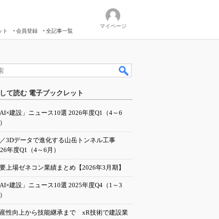
マイページ
ット
会員登録
全記事一覧
して読む 電子ブックレット
AI×建設」ニュース10選 2026年度Q1（4～6
）
I／3Dデータで進化する山岳トンネル工事
026年度Q1（4～6月）
要上場ゼネコン業績まとめ【2026年3月期】
AI×建設」ニュース10選 2025年度Q4（1～3
）
産性向上から技能継承まで xR技術で建設業