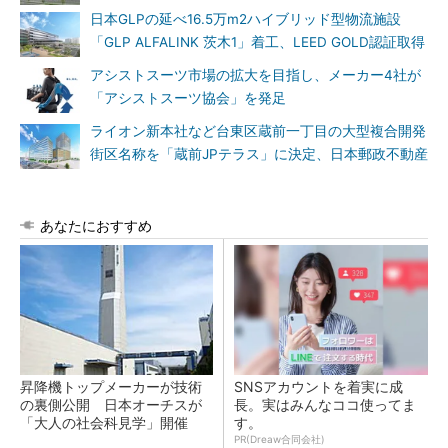
日本GLPの延べ16.5万m2ハイブリッド型物流施設
「GLP ALFALINK 茨木1」着工、LEED GOLD認証取得
アシストスーツ市場の拡大を目指し、メーカー4社が
「アシストスーツ協会」を発足
ライオン新本社など台東区蔵前一丁目の大型複合開発
街区名称を「蔵前JPテラス」に決定、日本郵政不動産
あなたにおすすめ
昇降機トップメーカーが技術
SNSアカウントを着実に成
の裏側公開 日本オーチスが
長。実はみんなココ使ってま
「大人の社会科見学」開催
す。
PR(Dreaw合同会社)