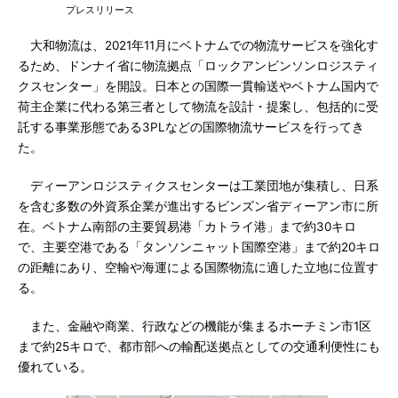
プレスリリース
大和物流は、2021年11月にベトナムでの物流サービスを強化す
るため、ドンナイ省に物流拠点「ロックアンビンソンロジスティ
クスセンター」を開設。日本との国際一貫輸送やベトナム国内で
荷主企業に代わる第三者として物流を設計・提案し、包括的に受
託する事業形態である3PLなどの国際物流サービスを行ってき
た。
ディーアンロジスティクスセンターは工業団地が集積し、日系
を含む多数の外資系企業が進出するビンズン省ディーアン市に所
在。ベトナム南部の主要貿易港「カトライ港」まで約30キロ
で、主要空港である「タンソンニャット国際空港」まで約20キロ
の距離にあり、空輸や海運による国際物流に適した立地に位置す
る。
また、金融や商業、行政などの機能が集まるホーチミン市1区
まで約25キロで、都市部への輸配送拠点としての交通利便性にも
優れている。