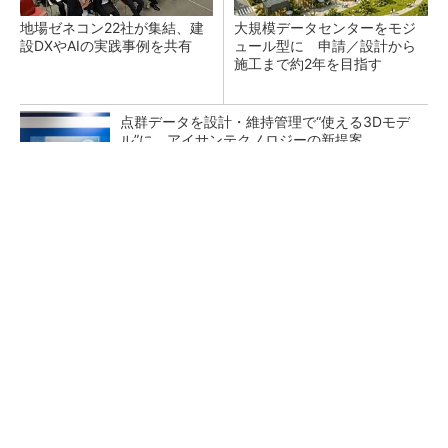
地場ゼネコン22社が集結、建
大規模データセンターをモジ
設DXやAIの実践事例を共有
ュール型に 申請／設計から
施工まで約2年を目指す
点群データを設計・維持管理で“使える3Dモデ
ル”に アイサンテクノロジーの新提案
熊本地震でドローン6社が災害支援、テラドロ
ーンやLiberawareらが出動
鹿島が演算工房を子会社化 山岳トンネル工事
の建設ICTを内製化