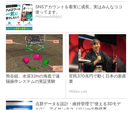
SNSアカウントを着実に成長。実はみんなココ
使ってます。
PR(Dreaw合同会社)
熊谷組、水深32mの海底で遠
官民370兆円で動く日本の新産
隔操作システムの実証実験
業
PR(Blue Lab)
点群データを設計・維持管理で“使える3Dモデ
ル”に アイサンテクノロジーの新提案