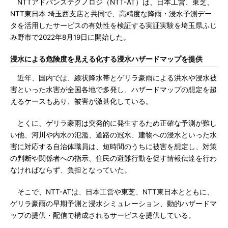
NTTアドバンステクノロジ（NTT-AT）は、日本工営、東芝、
NTT東日本 埼玉西支店と共同で、高精度な降雨・浸水予測デー
タを活用したサービスの有効性を検証する実証実験を埼玉県ふじ
み野市で2022年8月19日に開始した。
浸水による危険度を見える化する浸水ハザードマップを提供
近年、国内では、線状降水帯とゲリラ豪雨による洪水や浸水被
害といった水害が全国各地で多発し、ハザードマップの想定を超
えるケースもあり、被害が激甚化している。
とくに、ゲリラ豪雨は突発的に発生するため正確な予測が難し
い他、河川や内水の氾濫、道路の冠水、建物への浸水といった水
害に対応する自治体職員は、短時間のうちに被害を想定し、対策
の判断や関係者への指示、住民の避難行動を促す情報伝達を行わ
なければならず、負担となっていた。
そこで、NTT-ATは、日本工営や東芝、NTT東日本とともに、
ゲリラ豪雨の早期予測と浸水シミュレーション、動的ハザードマ
ップの提供・配信で構成されるサービスを提供している。