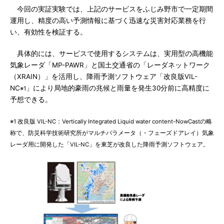
今回の実証実験では、上記のサービスをふじみ野市で一定期間
運用し、精度の高い予測情報に基づく迅速な災害対応業務を行
い、有効性を検証する。
具体的には、サービスで使用するシステムは、実用型の高機能
気象レーダ「MP-PAWR」と国土交通省の「レーダネットワーク
（XRAIN）」を活用し、降雨予測ソフトウェア「改良版VIL-
NC
」により局地的豪雨の兆候と雨量を発生30分前に高精度に
※1
予想できる。
※1 改良版 VIL-NC：Vertically Integrated Liquid water content-NowCastの略
称で、防災科学技術研究所がマルチパラメータ（・フェーズドアレイ）気象
レーダ用に開発した「VIL-NC」を東芝が改良した降雨予測ソフトウェア。