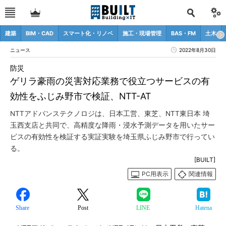
建築
BIM・CAD
スマート化・リノベ
施工・現場管理
BAS・FM
土木
ニュース
2022年8月30日
防災
ゲリラ豪雨の災害対応業務で役立つサービスの有
効性をふじみ野市で検証、NTT-AT
NTTアドバンステクノロジは、日本工営、東芝、NTT東日本 埼
玉西支店と共同で、高精度な降雨・浸水予測データを用いたサー
ビスの有効性を検証する実証実験を埼玉県ふじみ野市で行ってい
る。
[BUILT]
PC用表示
関連情報
Share
Post
LINE
Hatena