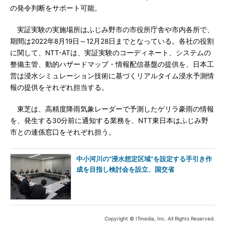
の発令判断をサポート可能。
実証実験の実施場所はふじみ野市の市役所庁舎や市内各所で、
期間は2022年8月19日～12月28日までとなっている。各社の役割
に関して、NTT-ATは、実証実験のコーディネート、システムの
整備主管、動的ハザードマップ・情報配信基盤の提供を、日本工
営は浸水シミュレーション技術に基づくリアルタイム浸水予測情
報の提供をそれぞれ担当する。
東芝は、高精度降雨気象レーダーで予測したゲリラ豪雨の情報
を、発生する30分前に通知する業務を、NTT東日本はふじみ野
市との連係窓口をそれぞれ担う。
中小河川の“浸水想定区域”を設定する手引き作
成を目指し検討会を設立、国交省
Copyright © ITmedia, Inc. All Rights Reserved.