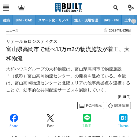
建築
BIM・CAD
スマート化・リノベ
施工・現場管理
BAS・FM
土木
ニュース
2022年8月26日
リテール＆ロジスティクス
富山県高岡市で延べ1.1万m2の物流施設が着工、大
和物流
大和ハウスグループの大和物流は、富山県高岡市で物流施設
「（仮称）富山高岡物流センター」の開発を進めている。今後
は、富山高岡物流センターと北陸エリアの他事業拠点を連携する
ことで、効率的な共同配送サービスを展開していく。
[BUILT]
PC用表示
関連情報
Share
Post
LINE
Hatena