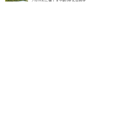
／設計から施工まで約2年を目指す
arrowsの頑丈さがとんでもないレベルに
PR(arrows)
点群データを設計・維持管理で“使える3Dモデ
ル”に アイサンテクノロジーの新提案
arrowsの頑丈さがとんでもな
熊本地震でドローン6社が災害
いレベルに
支援、テラドローンやLiberaw