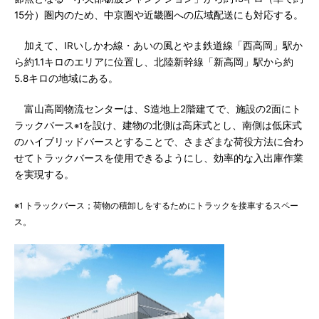
15分）圏内のため、中京圏や近畿圏への広域配送にも対応する。
加えて、IRいしかわ線・あいの風とやま鉄道線「西高岡」駅か
ら約1.1キロのエリアに位置し、北陸新幹線「新高岡」駅から約
5.8キロの地域にある。
富山高岡物流センターは、S造地上2階建てで、施設の2面にト
ラックバース
を設け、建物の北側は高床式とし、南側は低床式
※1
のハイブリッドバースとすることで、さまざまな荷役方法に合わ
せてトラックバースを使用できるようにし、効率的な入出庫作業
を実現する。
※1 トラックバース；荷物の積卸しをするためにトラックを接車するスペー
ス。