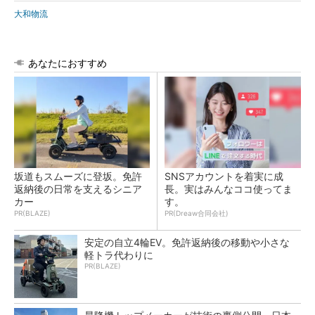
大和物流
あなたにおすすめ
坂道もスムーズに登坂。免許
SNSアカウントを着実に成
返納後の日常を支えるシニア
長。実はみんなココ使ってま
カー
す。
PR(BLAZE)
PR(Dreaw合同会社)
安定の自立4輪EV。免許返納後の移動や小さな
軽トラ代わりに
PR(BLAZE)