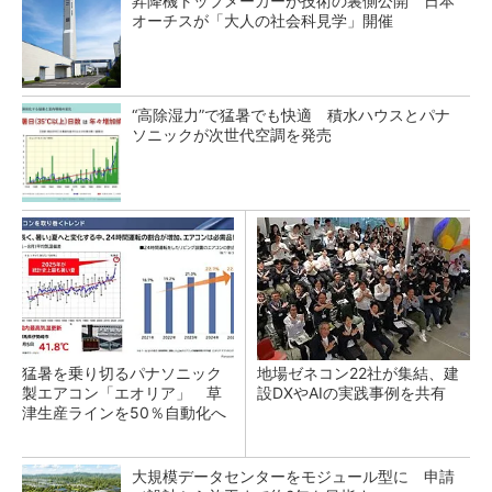
昇降機トップメーカーが技術の裏側公開 日本
オーチスが「大人の社会科見学」開催
“高除湿力”で猛暑でも快適 積水ハウスとパナ
ソニックが次世代空調を発売
猛暑を乗り切るパナソニック
地場ゼネコン22社が集結、建
製エアコン「エオリア」 草
設DXやAIの実践事例を共有
津生産ラインを50％自動化へ
大規模データセンターをモジュール型に 申請