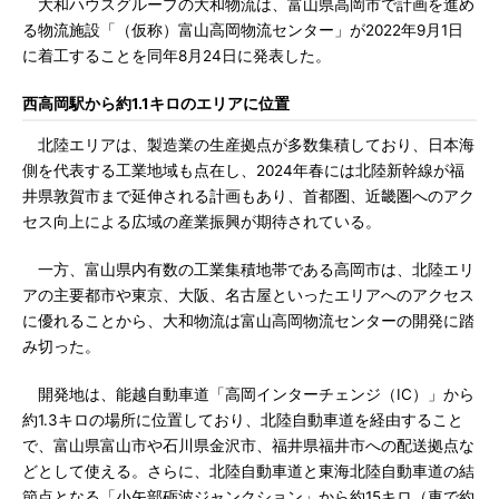
大和ハウスグループの大和物流は、富山県高岡市で計画を進め
る物流施設「（仮称）富山高岡物流センター」が2022年9月1日
に着工することを同年8月24日に発表した。
西高岡駅から約1.1キロのエリアに位置
北陸エリアは、製造業の生産拠点が多数集積しており、日本海
側を代表する工業地域も点在し、2024年春には北陸新幹線が福
井県敦賀市まで延伸される計画もあり、首都圏、近畿圏へのアク
セス向上による広域の産業振興が期待されている。
一方、富山県内有数の工業集積地帯である高岡市は、北陸エリ
アの主要都市や東京、大阪、名古屋といったエリアへのアクセス
に優れることから、大和物流は富山高岡物流センターの開発に踏
み切った。
開発地は、能越自動車道「高岡インターチェンジ（IC）」から
約1.3キロの場所に位置しており、北陸自動車道を経由すること
で、富山県富山市や石川県金沢市、福井県福井市への配送拠点な
どとして使える。さらに、北陸自動車道と東海北陸自動車道の結
節点となる「小矢部砺波ジャンクション」から約15キロ（車で約