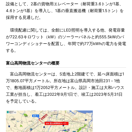
設備として、2基の貨物用エレベーター（耐荷重3.6トンが1基、
4.6トンが1基）を導入し、1基の垂直搬送機（耐荷重1.5トン）を
採用する見通しだ。
環境配慮に関しては、全館にLED照明を導入する他、発電容量
が722.63キロワット（kW）のソーラーパネルと約555.5kWのパ
ワーコンディショナーを配置し、年間で約77万kWhの電力を発電
する。
富山高岡物流センターの概要
富山高岡物流センターは、S造地上2階建てで、延べ床面積は1
万1805.07平方メートル。所在地は富山県高岡市池田231－1他
で、敷地面積は1万2052平方メートル。設計・施工は大和ハウス
工業が担当し、着工は2022年9月1日で、竣工は2023年5月31日
を予定している。