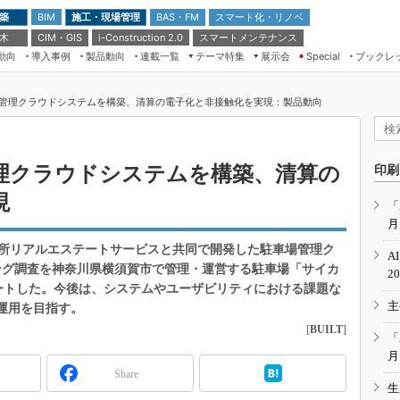
 築
施工・現場管理
BAS・FM
スマート化・リノベ
BIM
 木
CIM・GIS
スマートメンテナンス
i-Construction 2.0
動向
導入事例
製品動向
連載一覧
テーマ特集
展示会
ブックレ
Special
建設Tech NEXT BREAK
メンテナンス・レジリエンス
TOKYO2026
管理クラウドシステムを構築、清算の電子化と非接触化を実現：製品動向
ドローンがもたらす建設業界の“ゲー
第8回 国際 建設・測量展
ムチェンジ” Ver.2.0
（CSPI2026）
脱3Kから新3Kへ導く建設×IT
第10回 JAPAN BUILD TOKYO－建
理クラウドシステムを構築、清算の
印刷
築・土木・不動産の先端技術展－
“Society5.0”時代のスマートビル
現
Japan Drone 2023
VR／ARが描くモノづくりのミライ
「
月
メンテナンス・レジリエンスOSAKA
2020
所リアルエステートサービスと共同で開発した駐車場管理ク
A
日本 ものづくりワールド 2020
リング調査を神奈川県横須賀市で管理・運営する駐車場「サイカ
2
スタートした。今後は、システムやユーザビリティにおける課題な
メンテナンス・レジリエンスTOKYO
主
2019
格運用を目指す。
[
BUILT
]
IGAS2018
「
月
Share
生