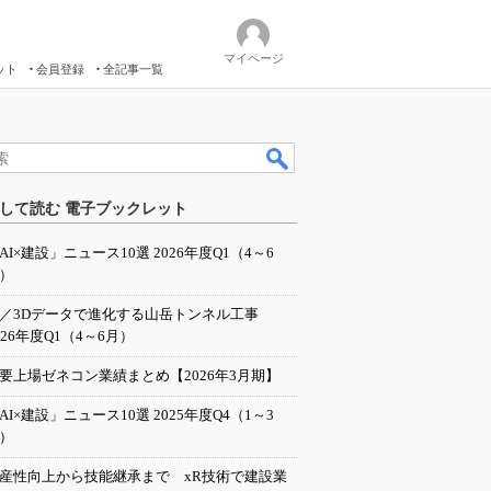
マイページ
ット
会員登録
全記事一覧
して読む 電子ブックレット
AI×建設」ニュース10選 2026年度Q1（4～6
）
I／3Dデータで進化する山岳トンネル工事
026年度Q1（4～6月）
要上場ゼネコン業績まとめ【2026年3月期】
AI×建設」ニュース10選 2025年度Q4（1～3
）
産性向上から技能継承まで xR技術で建設業