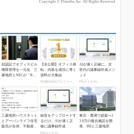
Copyright © ITmedia, Inc. All Rights Reserved.
顔認証でオフィスビル
【全公開】オフィス移
AIが速く正確に。次
権限管理を一元化 三
転・内装を成功に導く
世代の議事録作成メソ
菱地所とNECが「Reco
資料が大集結
ッド
nIDs」開発
PR(株式会社アルファーテクノ)
PR(カイタヨ)
三菱地所ハウスネット
録音をアップロードす
東京・豊洲で総延べ1
とアーバンライフ住宅
るだけ。AIが速く正
3.6万の複合施設を開
販売が合併、不動産事
確に議事録作成
発、IHIと三菱地所
業を強化
PR(カイタヨ)