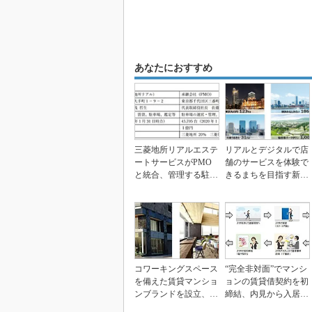
あなたにおすすめ
三菱地所リアルエステ
リアルとデジタルで店
ートサービスがPMO
舗のサービスを体験で
と統合、管理する駐車
きるまちを目指す新た
場台数は5.5万台に
な取り組み、三菱地所
コワーキングスペース
“完全非対面”でマンシ
を備えた賃貸マンショ
ョンの賃貸借契約を初
ンブランドを設立、三
締結、内見から入居ま
菱地所レジデンス
でをWebで完結