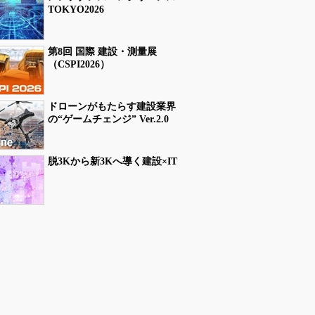
TOKYO2026
第8回 国際 建設・測量展
（CSPI2026）
ドローンがもたらす建設業界
の“ゲームチェンジ” Ver.2.0
脱3Kから新3Kへ導く建設×IT