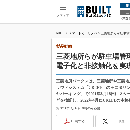
建
土
メディア
業界
BUILT
>
スマート化・リノベ
>
三菱地所らが駐車場
製品動向
三菱地所らが駐車場管
電子化と非接触化を実
三菱地所パークスは、三菱地所や三菱地
ラウドシステム「CREPE」のモニタ
ヤパーキング」で2021年8月18日に
どを検証し、2022年4月にCREPEの本
2021年10月14日 09時00分 公開
印刷する
見る