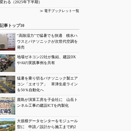
変わる（2025年下半期）
≫ 電子ブックレット一覧
記事トップ10
“高除湿力”で猛暑でも快適 積水ハ
ウスとパナソニックが次世代空調を
発売
地場ゼネコン22社が集結、建設DX
やAIの実践事例を共有
猛暑を乗り切るパナソニック製エア
コン「エオリア」 草津生産ライン
を50％自動化へ
鹿島が演算工房を子会社に 山岳ト
ンネル工事の建設ICTを内製化
大規模データセンターをモジュール
型に 申請／設計から施工まで約2