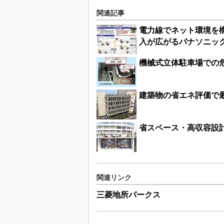
関連記事
電力線でネット環境を
入が広がるパナソニック
機械式立体駐車場での
建築物の省エネ評価で
省スペース・高収容設計
関連リンク
三菱地所パークス