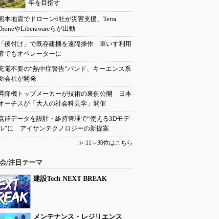
年を目指す
熊本地震でドローン6社が災害支援、Terra
DroneやLiberawareらが出動
「後付け」で既存建機を遠隔操作 車いす利用
者でもオペレーターに
充電不要の“熱中症警告”バンド、キーエンス系
新会社が開発
昇降機トップメーカーが技術の裏側公開 日本
オーチスが「大人の社会科見学」開催
点群データを設計・維持管理で“使える3Dモデ
ル”に アイサンテクノロジーの新提案
≫
11～30位はこちら
会/注目テーマ
建設Tech NEXT BREAK
メンテナンス・レジリエンス