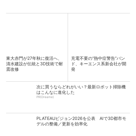
東大赤門が27年秋に復活へ、
充電不要の“熱中症警告”バン
清水建設が伝統と3D技術で耐
ド、キーエンス系新会社が開
震改修
発
次に買うならどれがいい？最新ロボット掃除機
はこんなに進化した
PR(Dreame)
PLATEAUビジョン2026を公表 AIで3D都市モ
デルの整備／更新を効率化