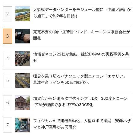
大規模データセンターをモジュール型に 申請／設計か
ら施工まで約2年を目指す
充電不要の“熱中症警告”バンド、キーエンス系新会社が
開発
地場ゼネコン22社が集結、建設DXやAIの実践事例を共
有
猛暑を乗り切るパナソニック製エアコン「エオリア」
草津生産ラインを50％自動化へ
加賀市から始まる次世代インフラDX 360度ドローン
で“AIが理解できる”都市の3DGS化
フィジカルAIで建機自動化、人型ロボで操縦 安藤ハザ
マと神戸高専が共同研究