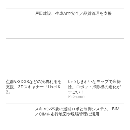
戸田建設、生成AIで安全／品質管理を支援
点群や3DGSなどの実務利用を
いつもきれいなモップで床掃
支援、3Dスキャナー「Lixel K
除。ロボット掃除機の進化が
2」
すごい！
PR(Dreame)
スキャン不要の巡回ロボと制御システム BIM
／CIMを走行地図や現場管理に活用