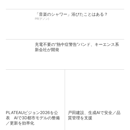
「音楽のシャワー」浴びたことはある？
PR(デノン)
充電不要の“熱中症警告”バンド、キーエンス系
新会社が開発
PLATEAUビジョン2026を公
戸田建設、生成AIで安全／品
表 AIで3D都市モデルの整備
質管理を支援
／更新を効率化