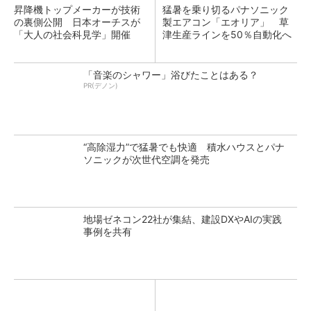
昇降機トップメーカーが技術
猛暑を乗り切るパナソニック
の裏側公開 日本オーチスが
製エアコン「エオリア」 草
「大人の社会科見学」開催
津生産ラインを50％自動化へ
「音楽のシャワー」浴びたことはある？
PR(デノン)
“高除湿力”で猛暑でも快適 積水ハウスとパナ
ソニックが次世代空調を発売
地場ゼネコン22社が集結、建設DXやAIの実践
事例を共有