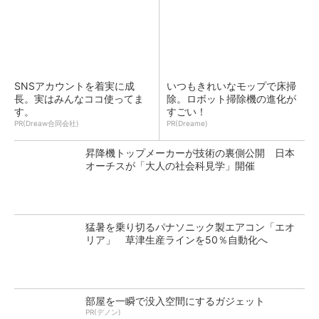
SNSアカウントを着実に成
いつもきれいなモップで床掃
長。実はみんなココ使ってま
除。ロボット掃除機の進化が
す。
すごい！
PR(Dreaw合同会社)
PR(Dreame)
昇降機トップメーカーが技術の裏側公開 日本
オーチスが「大人の社会科見学」開催
猛暑を乗り切るパナソニック製エアコン「エオ
リア」 草津生産ラインを50％自動化へ
部屋を一瞬で没入空間にするガジェット
PR(デノン)