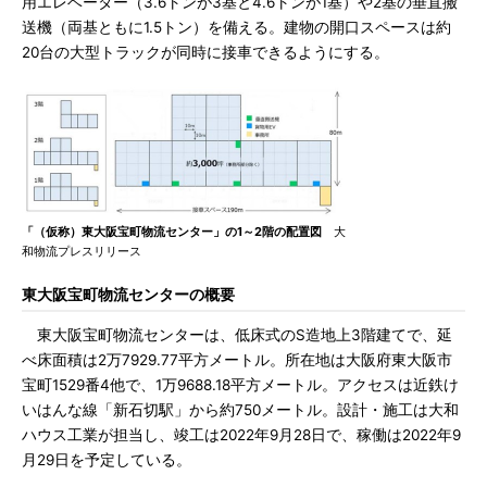
用エレベーター（3.6トンが3基と4.6トンが1基）や2基の垂直搬
送機（両基ともに1.5トン）を備える。建物の開口スペースは約
20台の大型トラックが同時に接車できるようにする。
「（仮称）東大阪宝町物流センター」の1～2階の配置図
大
和物流プレスリリース
東大阪宝町物流センターの概要
東大阪宝町物流センターは、低床式のS造地上3階建てで、延
べ床面積は2万7929.77平方メートル。所在地は大阪府東大阪市
宝町1529番4他で、1万9688.18平方メートル。アクセスは近鉄け
いはんな線「新石切駅」から約750メートル。設計・施工は大和
ハウス工業が担当し、竣工は2022年9月28日で、稼働は2022年9
月29日を予定している。