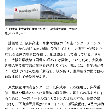
「（仮称）東大阪宝町物流センター」の完成予想図
大和物
流プレスリリース
計画地は、阪神高速13号東大阪線の「水走インターチェンジ
（IC）」から約1キロの場所に位置しており、大阪市中心部まで
約30分圏内の場所に存在し、配送拠点として適している。さら
に、大阪外環状線（国道170号線）が隣接しているため、大阪市
近郊の主要都市部に荷物を運送しやすい。周辺には、住宅地が多
く、近鉄けいはんな線「新石切」駅があり、雇用確保の面で他の
施設比較して優位性がある。
東大阪宝町物流センターは、低床式ホームを採用し、床荷重
は、建材や機械といった重量物の取り扱いに応じられるようにす
るために、1平方メートル当たり2トンの仕様とする。各階の梁
（はり）下有効天井高は5.5メートルで、搬送設備は、4基の貨物