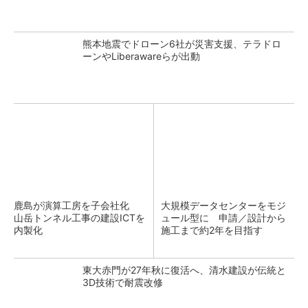
熊本地震でドローン6社が災害支援、テラドロ
ーンやLiberawareらが出動
鹿島が演算工房を子会社化
大規模データセンターをモジ
山岳トンネル工事の建設ICTを
ュール型に 申請／設計から
内製化
施工まで約2年を目指す
東大赤門が27年秋に復活へ、清水建設が伝統と
3D技術で耐震改修