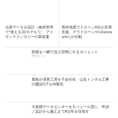
点群データを設計・維持管理
熊本地震でドローン6社が災害
で“使える3Dモデル”に アイ
支援、テラドローンやLiberaw
サンテクノロジーの新提案
areらが出動
部屋を一瞬で没入空間にするガジェット
PR(デノン)
鹿島が演算工房を子会社化 山岳トンネル工事
の建設ICTを内製化
大規模データセンターをモジュール型に 申請
／設計から施工まで約2年を目指す