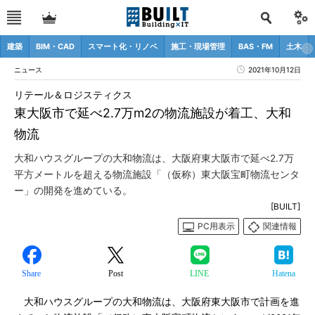
建築
BIM・CAD
スマート化・リノベ
施工・現場管理
BAS・FM
土木
ニュース
2021年10月12日
リテール＆ロジスティクス
東大阪市で延べ2.7万m2の物流施設が着工、大和
物流
大和ハウスグループの大和物流は、大阪府東大阪市で延べ2.7万
平方メートルを超える物流施設「（仮称）東大阪宝町物流センタ
ー」の開発を進めている。
[BUILT]
PC用表示
関連情報
Share
Post
LINE
Hatena
大和ハウスグループの大和物流は、大阪府東大阪市で計画を進