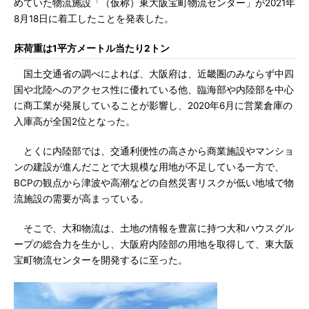
めていた物流施設「（仮称）東大阪宝町物流センター」が2021年
8月18日に着工したことを発表した。
床荷重は1平方メートル当たり2トン
国土交通省の調べによれば、大阪府は、近畿圏のみならず中四
国や北陸へのアクセス性に優れている他、臨海部や内陸部を中心
に商工業が発展していることが影響し、2020年6月に営業倉庫の
入庫高が全国2位となった。
とくに内陸部では、交通利便性の高さから商業施設やマンショ
ンの建設が進んだことで大規模な用地が不足している一方で、
BCPの観点から津波や高潮などの自然災害リスクが低い地域で物
流施設の需要が高まっている。
そこで、大和物流は、土地の情報を豊富に持つ大和ハウスグル
ープの総合力を生かし、大阪府内陸部の用地を取得して、東大阪
宝町物流センターを開発するに至った。