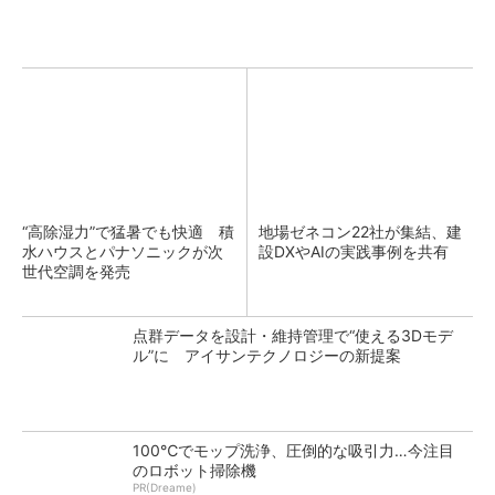
“高除湿力”で猛暑でも快適 積
地場ゼネコン22社が集結、建
水ハウスとパナソニックが次
設DXやAIの実践事例を共有
世代空調を発売
点群データを設計・維持管理で“使える3Dモデ
ル”に アイサンテクノロジーの新提案
100℃でモップ洗浄、圧倒的な吸引力…今注目
のロボット掃除機
PR(Dreame)