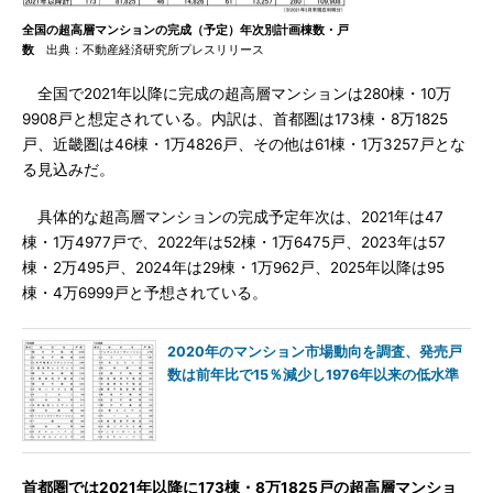
全国の超高層マンションの完成（予定）年次別計画棟数・戸
数
出典：不動産経済研究所プレスリリース
全国で2021年以降に完成の超高層マンションは280棟・10万
9908戸と想定されている。内訳は、首都圏は173棟・8万1825
戸、近畿圏は46棟・1万4826戸、その他は61棟・1万3257戸とな
る見込みだ。
具体的な超高層マンションの完成予定年次は、2021年は47
棟・1万4977戸で、2022年は52棟・1万6475戸、2023年は57
棟・2万495戸、2024年は29棟・1万962戸、2025年以降は95
棟・4万6999戸と予想されている。
2020年のマンション市場動向を調査、発売戸
数は前年比で15％減少し1976年以来の低水準
首都圏では2021年以降に173棟・8万1825戸の超高層マンショ