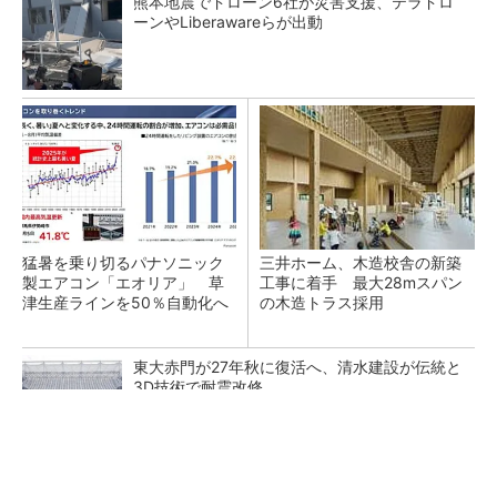
熊本地震でドローン6社が災害支援、テラドロ
ーンやLiberawareらが出動
猛暑を乗り切るパナソニック
三井ホーム、木造校舎の新築
製エアコン「エオリア」 草
工事に着手 最大28mスパン
津生産ラインを50％自動化へ
の木造トラス採用
東大赤門が27年秋に復活へ、清水建設が伝統と
3D技術で耐震改修
千葉・印西のデータセンター「TOK1」で40M