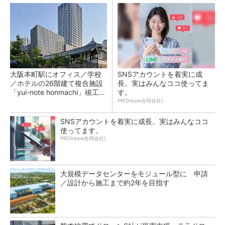
大阪本町駅にオフィス／学校
SNSアカウントを着実に成
／ホテルの26階建て複合施設
長。実はみんなココ使ってま
「yui-note honmachi」竣工、
す。
大成建設
PR(Dreaw合同会社)
SNSアカウントを着実に成長。実はみんなココ
使ってます。
PR(Dreaw合同会社)
大規模データセンターをモジュール型に 申請
／設計から施工まで約2年を目指す