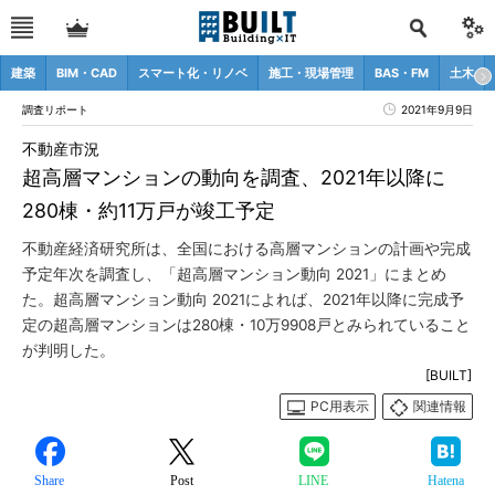
建築
BIM・CAD
スマート化・リノベ
施工・現場管理
BAS・FM
土木
調査リポート
2021年9月9日
不動産市況
超高層マンションの動向を調査、2021年以降に
280棟・約11万戸が竣工予定
不動産経済研究所は、全国における高層マンションの計画や完成
予定年次を調査し、「超高層マンション動向 2021」にまとめ
た。超高層マンション動向 2021によれば、2021年以降に完成予
定の超高層マンションは280棟・10万9908戸とみられていること
が判明した。
[BUILT]
PC用表示
関連情報
Share
Post
LINE
Hatena