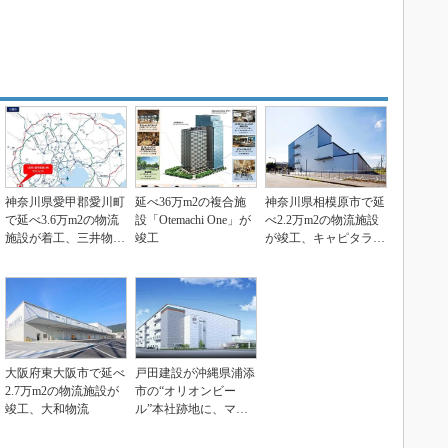
神奈川県愛甲郡愛川町
延べ36万m2の複合施
神奈川県相模原市で延
で延べ3.6万m2の物流
設「Otemachi One」が
べ2.2万m2の物流施設
施設が着工、三井物産
竣工
が竣工、キャピタラン
都市開発ら
ド
大阪府東大阪市で延べ
戸田建設が沖縄県浦添
2.7万m2の物流施設が
市の“オリオンビー
竣工、大和物流
ル”本社跡地に、マル
チテナント型倉庫を新
設