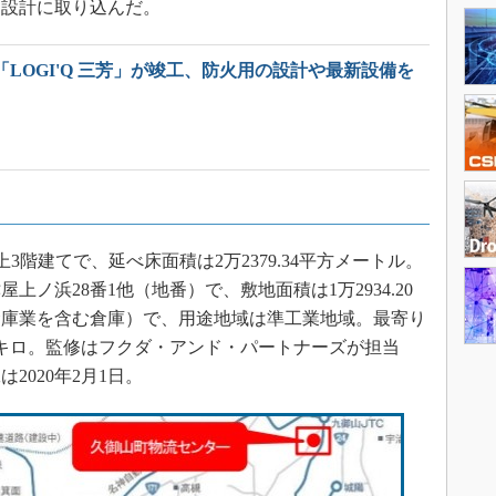
を設計に取り込んだ。
「LOGI'Q 三芳」が竣工、防火用の設計や最新設備を
階建てで、延べ床面積は2万2379.34平方メートル。
ノ浜28番1他（地番）で、敷地面積は1万2934.20
倉庫業を含む倉庫）で、用途地域は準工業地域。最寄り
キロ。監修はフクダ・アンド・パートナーズが担当
2020年2月1日。