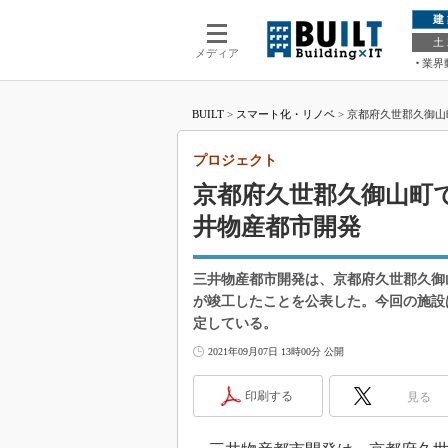
建
土
メディア
業界
BUILT
>
スマート化・リノベ
>
京都府久世郡久御山
プロジェクト
京都府久世郡久御山町で
井物産都市開発
三井物産都市開発は、京都府久世郡久御
が竣工したことを公表した。今回の施設は、
定している。
2021年09月07日 13時00分 公開
印刷する
見る