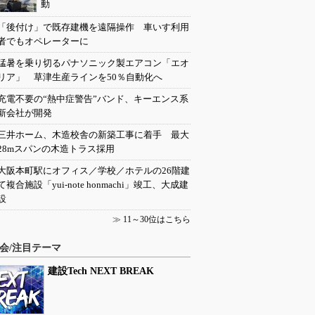
動
「後付け」で既存建機を遠隔操作 車いす利用
者でもオペレーターに
猛暑を乗り切るパナソニック製エアコン「エオ
リア」 草津生産ラインを50％自動化へ
充電不要の“熱中症警告”バンド、キーエンス系
新会社が開発
三井ホーム、木造校舎の新築工事に着手 最大
28mスパンの木造トラス採用
大阪本町駅にオフィス／学校／ホテルの26階建
て複合施設「yui-note honmachi」竣工、大成建
設
≫
11～30位はこちら
会/注目テーマ
建設Tech NEXT BREAK