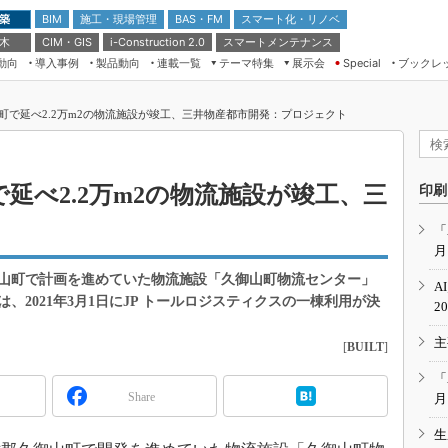
 築
施工・現場管理
BAS・FM
スマート化・リノベ
BIM
 木
CIM・GIS
スマートメンテナンス
i-Construction 2.0
動向
導入事例
製品動向
連載一覧
テーマ特集
展示会
ブックレ
Special
建設Tech NEXT BREAK
メンテナンス・レジリエンス
TOKYO2026
町で延べ2.2万m2の物流施設が竣工、三井物産都市開発：プロジェクト
ドローンがもたらす建設業界の“ゲー
第8回 国際 建設・測量展
ムチェンジ” Ver.2.0
（CSPI2026）
脱3Kから新3Kへ導く建設×IT
第10回 JAPAN BUILD TOKYO－建
延べ2.2万m2の物流施設が竣工、三
印刷
築・土木・不動産の先端技術展－
“Society5.0”時代のスマートビル
Japan Drone 2023
VR／ARが描くモノづくりのミライ
「
月
メンテナンス・レジリエンスOSAKA
2020
山町で計画を進めていた物流施設「久御山町物流センター」
A
日本 ものづくりワールド 2020
2021年3月1日にJP トールロジスティクスの一棟利用が決
2
メンテナンス・レジリエンスTOKYO
主
2019
[
BUILT
]
IGAS2018
「
Share
月
生