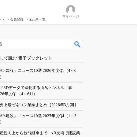
マイページ
ット
会員登録
全記事一覧
して読む 電子ブックレット
AI×建設」ニュース10選 2026年度Q1（4～6
）
I／3Dデータで進化する山岳トンネル工事
026年度Q1（4～6月）
要上場ゼネコン業績まとめ【2026年3月期】
AI×建設」ニュース10選 2025年度Q4（1～3
）
産性向上から技能継承まで xR技術で建設業