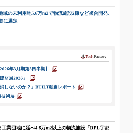
域の未利用地5.6万m2で物流施設2棟など複合開発、
者に選定
026年3月期第3四半期】
材展2026」
消しないのか？」BUILT独自レポート
策技術展
工業団地に延べ4.6万m2以上の物流施設「DPL宇都