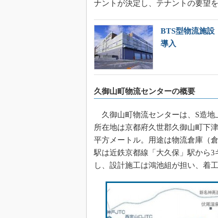
ナントが決定し、テナントの要望
BTS型物流施設
導入
久御山町物流センターの概要
久御山町物流センターは、S造地上3
所在地は京都府久世郡久御山町下津屋上
平方メートル。用途は物流倉庫（
駅は近鉄京都線「大久保」駅から3
し、設計施工は鴻池組が担い、着工は