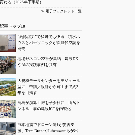
変わる（2025年下半期）
≫ 電子ブックレット一覧
記事トップ10
“高除湿力”で猛暑でも快適 積水ハ
ウスとパナソニックが次世代空調を
発売
地場ゼネコン22社が集結、建設DX
やAIの実践事例を共有
大規模データセンターをモジュール
型に 申請／設計から施工まで約2
年を目指す
鹿島が演算工房を子会社に 山岳ト
ンネル工事の建設ICTを内製化
熊本地震でドローン6社が災害支
援、Terra DroneやLiberawareらが出