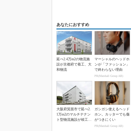
あなたにおすすめ
延べ2.4万m2の物流施
マーシャルのヘッドホ
設が京都府で着工、大
ンが「ファッション」
和物流
で終わらない理由
PR(Marshall Group AB)
大阪府箕面市で延べ2.
ガシガシ使えるヘッド
1万m2のマルチテナン
ホン。カッターでも傷
ト型物流施設が竣工、
がつきにくい
伊藤忠都市開発ら
PR(Marshall Group AB)