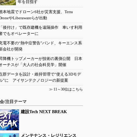
年を目指す
熊本地震でドローン6社が災害支援、Terra
DroneやLiberawareらが出動
「後付け」で既存建機を遠隔操作 車いす利用
者でもオペレーターに
充電不要の“熱中症警告”バンド、キーエンス系
新会社が開発
昇降機トップメーカーが技術の裏側公開 日本
オーチスが「大人の社会科見学」開催
点群データを設計・維持管理で“使える3Dモデ
ル”に アイサンテクノロジーの新提案
≫
11～30位はこちら
会/注目テーマ
建設Tech NEXT BREAK
メンテナンス・レジリエンス