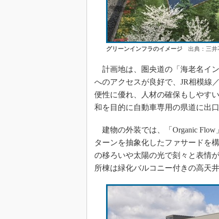
グリーンインフラのイメージ
出典：三井
計画地は、圏央道の「海老名イン
へのアクセスが良好で、JR相模線
便性に優れ、人材の確保もしやすい。
和を目的に自動車専用の県道に出
建物の外装では、「Organic F
ターンを抽象化したファサードを
の移ろいや太陽の光で刻々と表情
所棟は緑化バルコニー付きの高天