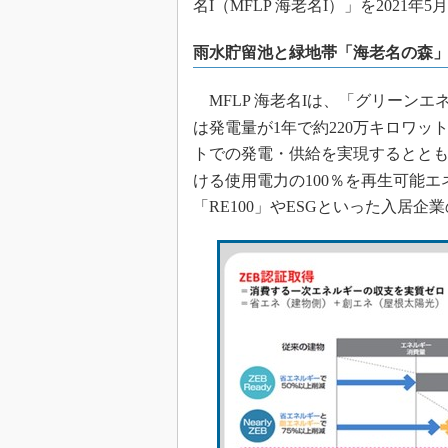
名I（MFLP 海老名I）」を2021年
雨水貯留池と緑地帯「海老名の森
MFLP 海老名Iは、「グリーンエ
は発電量が1年で約220万キロワッ
トでの発電・供給を実現するとと
ける使用電力の100％を再生可能エ
「RE100」やESGといった入居企