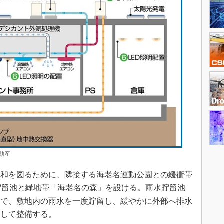
動産
和を図るために、隣接する海老名運動公園との緩衝帯
貯留池と緑地帯「海老名の森」を設ける。雨水貯留池
トルで、敷地内の雨水を一度貯留し、緩やかに外部へ排水
として整備する。