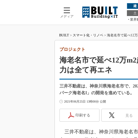
建
土
メディア
業界
BUILT
>
スマート化・リノベ
>
海老名市で延べ12
プロジェクト
海老名市で延べ12万m
力は全て再エネ
三井不動産は、神奈川県海老名市で、20
パーク海老名I」の開発を進めている。
2021年06月25日 13時00分 公開
印刷する
見る
三井不動産は、神奈川県海老名市