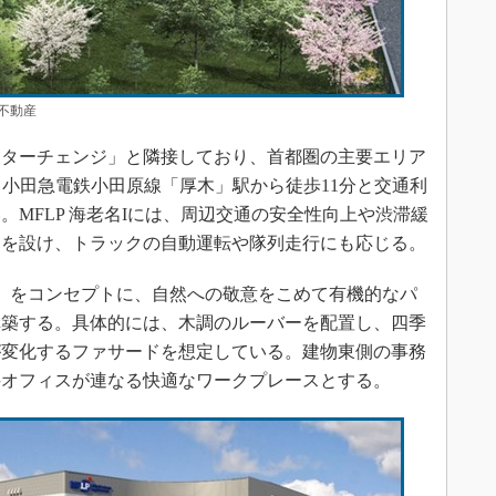
不動産
ターチェンジ」と隣接しており、首都圏の主要エリア
／小田急電鉄小田原線「厚木」駅から徒歩11分と交通利
MFLP 海老名Iには、周辺交通の安全性向上や渋滞緩
口を設け、トラックの自動運転や隊列走行にも応じる。
low」をコンセプトに、自然への敬意をこめて有機的なパ
構築する。具体的には、木調のルーバーを配置し、四季
が変化するファサードを想定している。建物東側の事務
井オフィスが連なる快適なワークプレースとする。