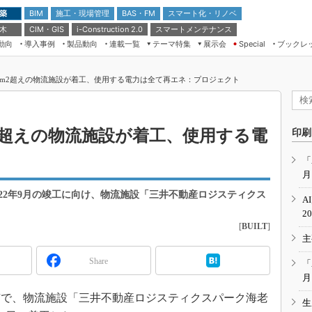
 築
施工・現場管理
BAS・FM
スマート化・リノベ
BIM
 木
CIM・GIS
スマートメンテナンス
i-Construction 2.0
動向
導入事例
製品動向
連載一覧
テーマ特集
展示会
ブックレ
Special
建設Tech NEXT BREAK
メンテナンス・レジリエンス
TOKYO2026
万m2超えの物流施設が着工、使用する電力は全て再エネ：プロジェクト
ドローンがもたらす建設業界の“ゲー
第8回 国際 建設・測量展
ムチェンジ” Ver.2.0
（CSPI2026）
脱3Kから新3Kへ導く建設×IT
第10回 JAPAN BUILD TOKYO－建
2超えの物流施設が着工、使用する電
印刷
築・土木・不動産の先端技術展－
“Society5.0”時代のスマートビル
Japan Drone 2023
VR／ARが描くモノづくりのミライ
「
月
メンテナンス・レジリエンスOSAKA
2020
22年9月の竣工に向け、物流施設「三井不動産ロジスティクス
A
日本 ものづくりワールド 2020
2
[
BUILT
]
メンテナンス・レジリエンスTOKYO
主
2019
IGAS2018
Share
「
月
で、物流施設「三井不動産ロジスティクスパーク海老
生