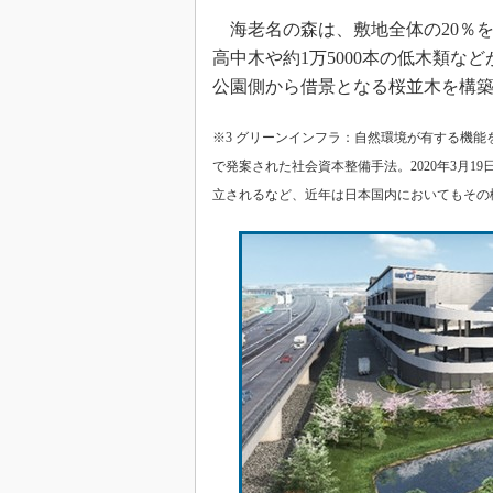
海老名の森は、敷地全体の20％を
高中木や約1万5000本の低木類
公園側から借景となる桜並木を構
※3 グリーンインフラ：自然環境が有する機
で発案された社会資本整備手法。2020年3月
立されるなど、近年は日本国内においてもその