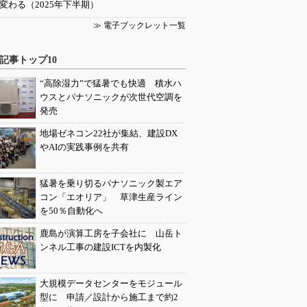
変わる（2025年下半期）
≫ 電子ブックレット一覧
記事トップ10
“高除湿力”で猛暑でも快適 積水ハ
ウスとパナソニックが次世代空調を
発売
地場ゼネコン22社が集結、建設DX
やAIの実践事例を共有
猛暑を乗り切るパナソニック製エア
コン「エオリア」 草津生産ライン
を50％自動化へ
鹿島が演算工房を子会社に 山岳ト
ンネル工事の建設ICTを内製化
大規模データセンターをモジュール
型に 申請／設計から施工まで約2