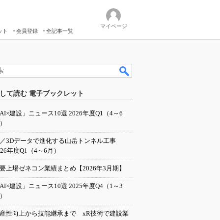
マイページ
ット
会員登録
全記事一覧
して読む 電子ブックレット
AI×建設」ニュース10選 2026年度Q1（4～6
）
I／3Dデータで進化する山岳トンネル工事
026年度Q1（4～6月）
要上場ゼネコン業績まとめ【2026年3月期】
AI×建設」ニュース10選 2025年度Q4（1～3
）
産性向上から技能継承まで xR技術で建設業