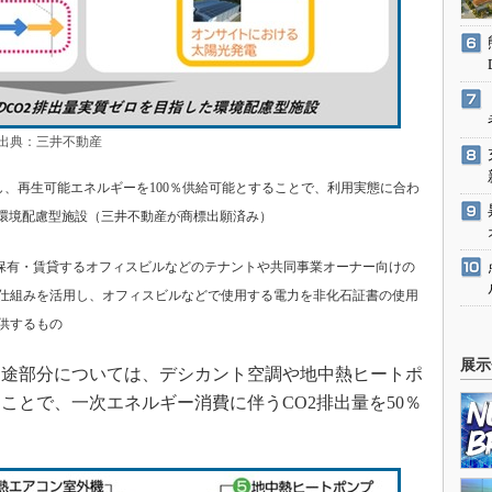
典：三井不動産
得し、再生可能エネルギーを100％供給可能とすることで、利用実態に合わ
た環境配慮型施設（三井不動産が商標出願済み）
が保有・賃貸するオフィスビルなどのテナントや共同事業オーナー向けの
仕組みを活用し、オフィスビルなどで使用する電力を非化石証書の使用
供するもの
展示
途部分については、デシカント空調や地中熱ヒートポ
ことで、一次エネルギー消費に伴うCO2排出量を50％