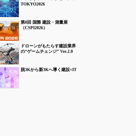
TOKYO2026
第8回 国際 建設・測量展
（CSPI2026）
ドローンがもたらす建設業界
の“ゲームチェンジ” Ver.2.0
脱3Kから新3Kへ導く建設×IT