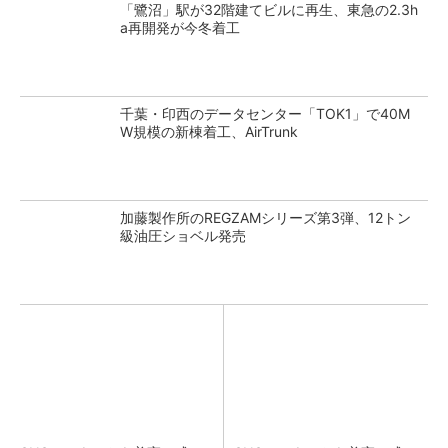
「鷺沼」駅が32階建てビルに再生、東急の2.3h
a再開発が今冬着工
千葉・印西のデータセンター「TOK1」で40M
W規模の新棟着工、AirTrunk
加藤製作所のREGZAMシリーズ第3弾、12トン
級油圧ショベル発売