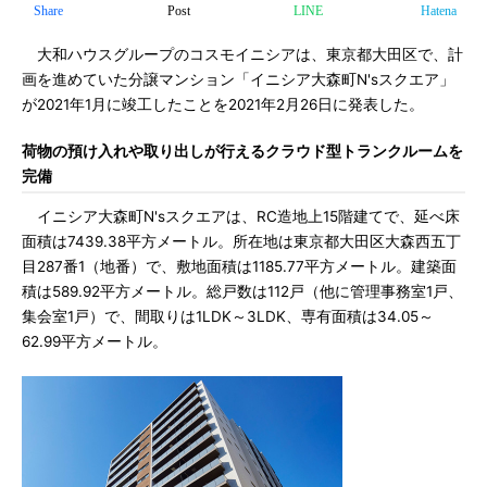
Share
Post
LINE
Hatena
大和ハウスグループのコスモイニシアは、東京都大田区で、計
画を進めていた分譲マンション「イニシア大森町N'sスクエア」
が2021年1月に竣工したことを2021年2月26日に発表した。
荷物の預け入れや取り出しが行えるクラウド型トランクルームを
完備
イニシア大森町N'sスクエアは、RC造地上15階建てで、延べ床
面積は7439.38平方メートル。所在地は東京都大田区大森西五丁
目287番1（地番）で、敷地面積は1185.77平方メートル。建築面
積は589.92平方メートル。総戸数は112戸（他に管理事務室1戸、
集会室1戸）で、間取りは1LDK～3LDK、専有面積は34.05～
62.99平方メートル。