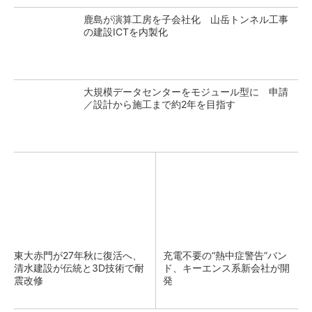
鹿島が演算工房を子会社化 山岳トンネル工事
の建設ICTを内製化
大規模データセンターをモジュール型に 申請
／設計から施工まで約2年を目指す
東大赤門が27年秋に復活へ、
充電不要の“熱中症警告”バン
清水建設が伝統と3D技術で耐
ド、キーエンス系新会社が開
震改修
発