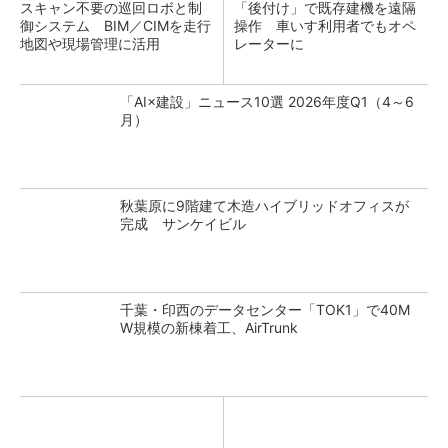
スキャン不要の巡回ロボと制
「後付け」で既存建機を遠隔
御システム BIM／CIMを走行
操作 車いす利用者でもオペ
地図や現場管理に活用
レーターに
「AI×建設」ニュース10選 2026年度Q1（4～6
月）
秋葉原に9階建て木造ハイブリッドオフィスが
完成 サンケイビル
千葉・印西のデータセンター「TOK1」で40M
W規模の新棟着工、AirTrunk