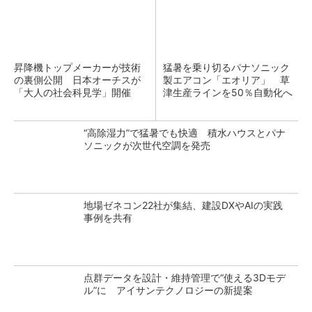
昇降機トップメーカーが技術
猛暑を乗り切るパナソニック
の裏側公開 日本オーチスが
製エアコン「エオリア」 草
「大人の社会科見学」開催
津生産ラインを50％自動化へ
“高除湿力”で猛暑でも快適 積水ハウスとパナ
ソニックが次世代空調を発売
地場ゼネコン22社が集結、建設DXやAIの実践
事例を共有
点群データを設計・維持管理で“使える3Dモデ
ル”に アイサンテクノロジーの新提案