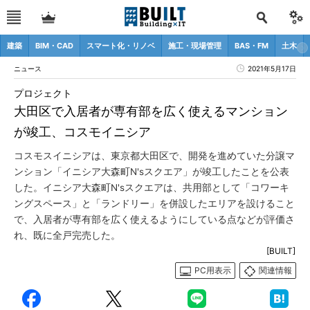
建築
BIM・CAD
スマート化・リノベ
施工・現場管理
BAS・FM
土木
ニュース
2021年5月17日
プロジェクト
大田区で入居者が専有部を広く使えるマンション
が竣工、コスモイニシア
コスモスイニシアは、東京都大田区で、開発を進めていた分譲マ
ンション「イニシア大森町N'sスクエア」が竣工したことを公表
した。イニシア大森町N'sスクエアは、共用部として「コワーキ
ングスペース」と「ランドリー」を併設したエリアを設けること
で、入居者が専有部を広く使えるようにしている点などが評価さ
れ、既に全戸完売した。
[BUILT]
PC用表示
関連情報