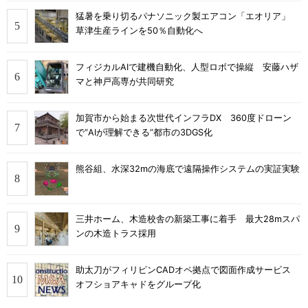
猛暑を乗り切るパナソニック製エアコン「エオリア」
草津生産ラインを50％自動化へ
フィジカルAIで建機自動化、人型ロボで操縦 安藤ハザ
マと神戸高専が共同研究
加賀市から始まる次世代インフラDX 360度ドローン
で“AIが理解できる”都市の3DGS化
熊谷組、水深32mの海底で遠隔操作システムの実証実験
三井ホーム、木造校舎の新築工事に着手 最大28mスパ
ンの木造トラス採用
助太刀がフィリピンCADオペ拠点で図面作成サービス
オフショアキャドをグループ化