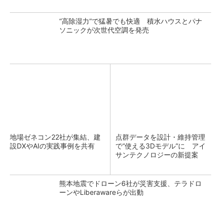
“高除湿力”で猛暑でも快適 積水ハウスとパナ
ソニックが次世代空調を発売
地場ゼネコン22社が集結、建
点群データを設計・維持管理
設DXやAIの実践事例を共有
で“使える3Dモデル”に アイ
サンテクノロジーの新提案
熊本地震でドローン6社が災害支援、テラドロ
ーンやLiberawareらが出動