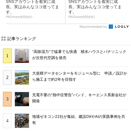
SNSアカウントを着実に成
SNSアカウントを着実に成
長。実はみんなココ使ってま
長。実はみんなココ使ってま
す。
す。
PR(Dreaw合同会社)
PR(Dreaw合同会社)
Recommended by
記事ランキング
“高除湿力”で猛暑でも快適 積水ハウスとパナソニック
が次世代空調を発売
大規模データセンターをモジュール型に 申請／設計か
ら施工まで約2年を目指す
充電不要の“熱中症警告”バンド、キーエンス系新会社が
開発
地場ゼネコン22社が集結、建設DXやAIの実践事例を共
有