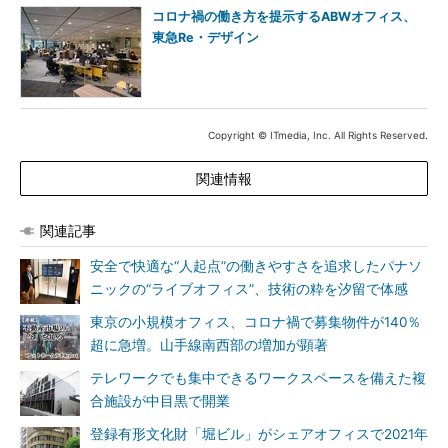
コロナ禍の働き方を提示するABWオフィス、
東急Re・デザイン
Copyright © ITmedia, Inc. All Rights Reserved.
関連情報
関連記事
安全で快適な“人起点”の働きやすさを追求したパナソ
ニックの“ライブオフィス”、技術の粋を汐留で体感
東京の小規模オフィス、コロナ禍で募集物件が140％
超に急増。山手線南西部の増加が顕著
テレワークでも集中できるワークスペースを備えた複
合施設が中目黒で開業
登録有形文化財「堀ビル」がシェアオフィスで2021年