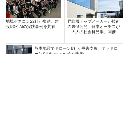
地場ゼネコン22社が集結、建
昇降機トップメーカーが技術
設DXやAIの実践事例を共有
の裏側公開 日本オーチスが
「大人の社会科見学」開催
熊本地震でドローン6社が災害支援、テラドロ
ーンやLiberawareらが出動
点群データを設計・維持管理で“使える3Dモデ
ル”に アイサンテクノロジーの新提案
鹿島が演算工房を子会社化 山岳トンネル工事
の建設ICTを内製化