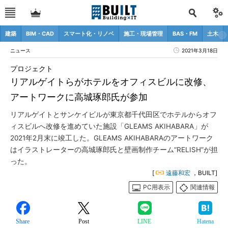
建築
BIM・CAD
スマート化・リノベ
施工・現場管理
BAS・FM
土木
ニュース
2021年3月18日
プロジェクト
リアルゲイトらがホテルをオフィスビルに改修、
アートワークに高城琢郎氏が参加
リアルゲイトとサンケイビルが東京都千代田区でホテルからオフ
ィスビルへ改修を進めていた施設「GLEAMS AKIHABARA」が
2021年2月末に竣工した。GLEAMS AKIHABARAのアートワーク
はイラストレーターの高城琢郎氏と壁画制作チーム“RELISH”が担
った。
[
遠藤和宏
，BUILT]
PC用表示
関連情報
Share
Post
LINE
Hatena