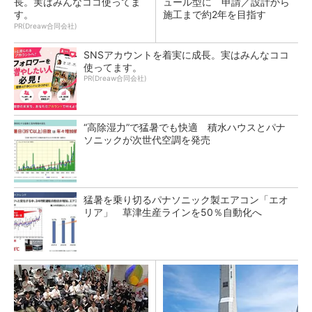
長。実はみんなココ使ってま
ュール型に 申請／設計から
す。
施工まで約2年を目指す
PR(Dreaw合同会社)
SNSアカウントを着実に成長。実はみんなココ
使ってます。
PR(Dreaw合同会社)
“高除湿力”で猛暑でも快適 積水ハウスとパナ
ソニックが次世代空調を発売
猛暑を乗り切るパナソニック製エアコン「エオ
リア」 草津生産ラインを50％自動化へ