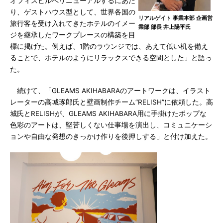
オフィスビルへリニューアルするにあた
り、ゲストハウス型として、世界各国の
リアルゲイト 事業本部 企画営
旅行客を受け入れてきたホテルのイメー
業部 部長 井上陽平氏
ジを継承したワークプレースの構築を目
標に掲げた。例えば、1階のラウンジでは、あえて低い机を備え
ることで、ホテルのようにリラックスできる空間とした」と語っ
た。
続けて、「GLEAMS AKIHABARAのアートワークは、イラスト
レーターの高城琢郎氏と壁画制作チーム“RELISH”に依頼した。高
城氏とRELISHが、GLEAMS AKIHABARA用に手掛けたポップな
色彩のアートは、堅苦しくない仕事場を演出し、コミュニケーシ
ョンや自由な発想のきっかけ作りを後押しする」と付け加えた。