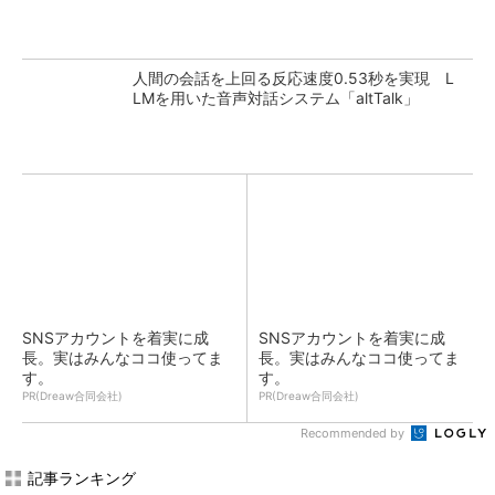
人間の会話を上回る反応速度0.53秒を実現 L
LMを用いた音声対話システム「altTalk」
SNSアカウントを着実に成
SNSアカウントを着実に成
長。実はみんなココ使ってま
長。実はみんなココ使ってま
す。
す。
PR(Dreaw合同会社)
PR(Dreaw合同会社)
Recommended by
記事ランキング