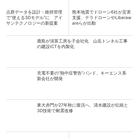
点群データを設計・維持管理
熊本地震でドローン6社が災害
で“使える3Dモデル”に アイ
支援、テラドローンやLiberaw
サンテクノロジーの新提案
areらが出動
鹿島が演算工房を子会社化 山岳トンネル工事
の建設ICTを内製化
充電不要の“熱中症警告”バンド、キーエンス系
新会社が開発
東大赤門が27年秋に復活へ、清水建設が伝統と
3D技術で耐震改修