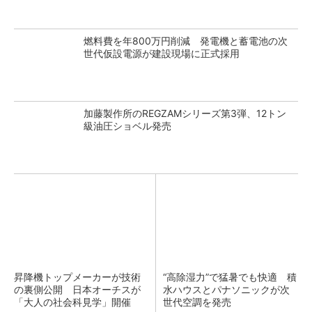
燃料費を年800万円削減 発電機と蓄電池の次
世代仮設電源が建設現場に正式採用
加藤製作所のREGZAMシリーズ第3弾、12トン
級油圧ショベル発売
昇降機トップメーカーが技術
“高除湿力”で猛暑でも快適 積
の裏側公開 日本オーチスが
水ハウスとパナソニックが次
「大人の社会科見学」開催
世代空調を発売