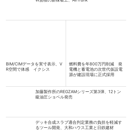
BIM/CIMデータを実寸表示、V
燃料費を年800万円削減 発
R空間で体感 イクシス
電機と蓄電池の次世代仮設電
源が建設現場に正式採用
加藤製作所のREGZAMシリーズ第3弾、12トン
級油圧ショベル発売
デッキ合成スラブ適合判定業務の負担を軽減す
るツール開発、大和ハウス工業と日鉄建材