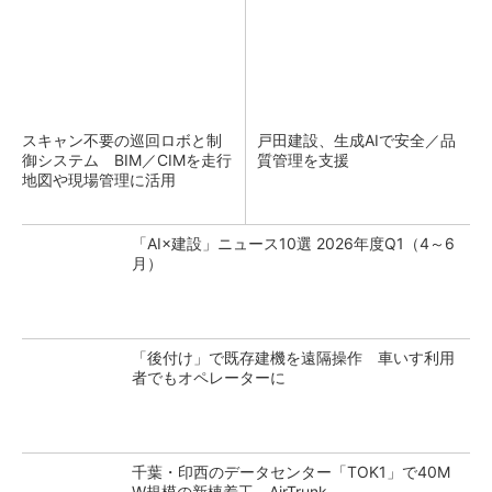
スキャン不要の巡回ロボと制
戸田建設、生成AIで安全／品
御システム BIM／CIMを走行
質管理を支援
地図や現場管理に活用
「AI×建設」ニュース10選 2026年度Q1（4～6
月）
「後付け」で既存建機を遠隔操作 車いす利用
者でもオペレーターに
千葉・印西のデータセンター「TOK1」で40M
W規模の新棟着工、AirTrunk