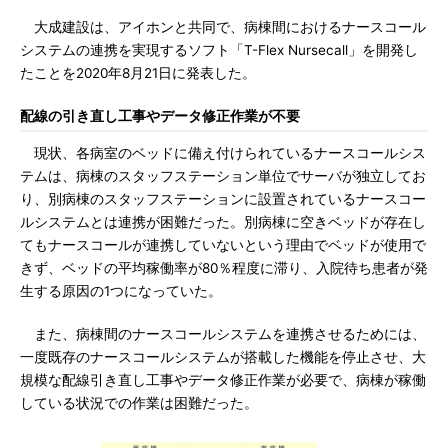
大成建設は、アイホンと共同で、病棟間におけるナースコール
システムの連携を実現するソフト「T-Flex Nursecall」を開発し
たことを2020年8月21日に発表した。
配線の引き直し工事やデータ修正作業が不要
現状、各病室のベッドに備え付けられているナースコールシス
テムは、病棟のスタッフステーション単位でサーバが独立してお
り、別病棟のスタッフステーションに設置されているナースコー
ルシステムとは連携が困難だった。別病棟に空きベッドが存在し
てもナースコールが連携していないという理由でベッドが使用で
きず、ベッドの平均稼働率が80％程度に滞り、入院待ち患者が発
生する原因の1つになっていた。
また、病棟間のナースコールシステムを連携させるためには、
一度既存のナースコールシステムが搭載した機能を停止させ、大
規模な配線引き直し工事やデータ修正作業が必要で、病棟が稼働
している状況での作業は困難だった。