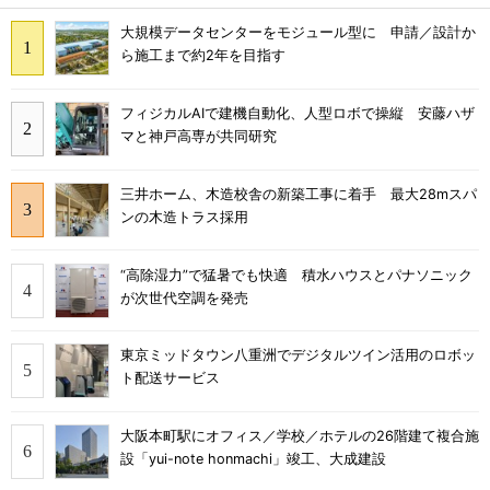
大規模データセンターをモジュール型に 申請／設計か
ら施工まで約2年を目指す
フィジカルAIで建機自動化、人型ロボで操縦 安藤ハザ
マと神戸高専が共同研究
三井ホーム、木造校舎の新築工事に着手 最大28mスパ
ンの木造トラス採用
“高除湿力”で猛暑でも快適 積水ハウスとパナソニック
が次世代空調を発売
東京ミッドタウン八重洲でデジタルツイン活用のロボッ
ト配送サービス
大阪本町駅にオフィス／学校／ホテルの26階建て複合施
設「yui-note honmachi」竣工、大成建設