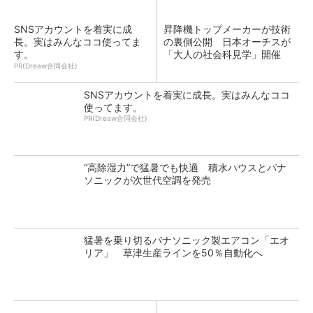
SNSアカウントを着実に成
昇降機トップメーカーが技術
長。実はみんなココ使ってま
の裏側公開 日本オーチスが
す。
「大人の社会科見学」開催
PR(Dreaw合同会社)
SNSアカウントを着実に成長。実はみんなココ
使ってます。
PR(Dreaw合同会社)
“高除湿力”で猛暑でも快適 積水ハウスとパナ
ソニックが次世代空調を発売
猛暑を乗り切るパナソニック製エアコン「エオ
リア」 草津生産ラインを50％自動化へ