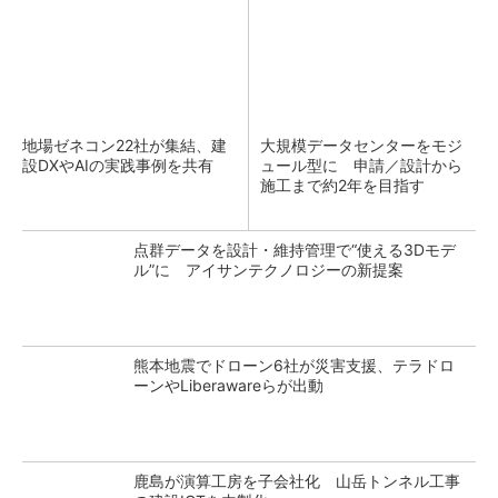
地場ゼネコン22社が集結、建
大規模データセンターをモジ
設DXやAIの実践事例を共有
ュール型に 申請／設計から
施工まで約2年を目指す
点群データを設計・維持管理で“使える3Dモデ
ル”に アイサンテクノロジーの新提案
熊本地震でドローン6社が災害支援、テラドロ
ーンやLiberawareらが出動
鹿島が演算工房を子会社化 山岳トンネル工事