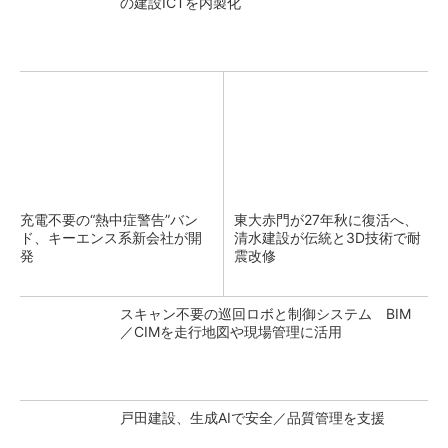
の建設ICTを内製化
充電不要の“熱中症警告”バン
東大赤門が27年秋に復活へ、
ド、キーエンス系新会社が開
清水建設が伝統と3D技術で耐
発
震改修
スキャン不要の巡回ロボと制御システム BIM
／CIMを走行地図や現場管理に活用
戸田建設、生成AIで安全／品質管理を支援