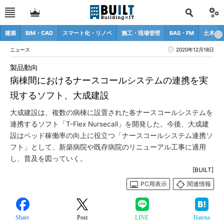
建築
BIM・CAD
スマート化・リノベ
施工・現場管理
BAS・FM
土木
ニュース
2020年12月18日
製品動向
病棟間におけるナースコールシステムの連携を実
現するソフト、大成建設
大成建設は、複数の病棟に設置された各ナースコールシステムを
連携するソフト「T-Flex Nursecall」を開発した。今後、大成建
設はベッド稼働率の向上に役立つ「ナースコールシステム連携ソ
フト」として、新築病院や既存病院のリニューアル工事に適用
し、普及を図っていく。
[BUILT]
PC用表示
関連情報
Share
Post
LINE
Hatena