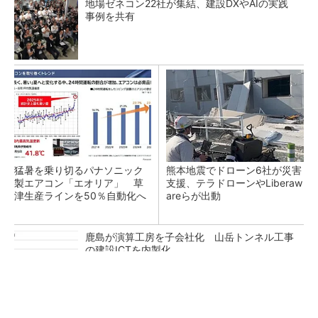
地場ゼネコン22社が集結、建設DXやAIの実践
事例を共有
猛暑を乗り切るパナソニック
熊本地震でドローン6社が災害
製エアコン「エオリア」 草
支援、テラドローンやLiberaw
津生産ラインを50％自動化へ
areらが出動
鹿島が演算工房を子会社化 山岳トンネル工事
の建設ICTを内製化
充電不要の“熱中症警告”バンド、キーエンス系