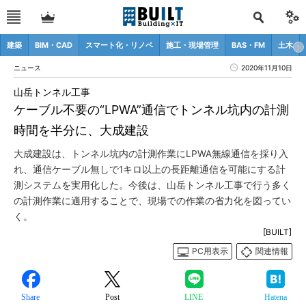
建築
BIM・CAD
スマート化・リノベ
施工・現場管理
BAS・FM
土木
ニュース
2020年11月10日
山岳トンネル工事
ケーブル不要の“LPWA”通信でトンネル坑内の計測
時間を半分に、大成建設
大成建設は、トンネル坑内の計測作業にLPWA無線通信を採り入
れ、通信ケーブル無しで1キロ以上の長距離通信を可能にする計
測システムを実用化した。今後は、山岳トンネル工事で行う多く
の計測作業に適用することで、現場での作業の省力化を図ってい
く。
[BUILT]
PC用表示
関連情報
Share
Post
LINE
Hatena