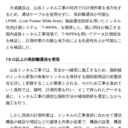
大成建設は、山岳トンネル工事の坑内での計測作業を省力化す
るため、通信ケーブルを使用せずに、長距離通信が可能な
LPWA（Low Power Wide Area）無線通信技術を用いたトンネル
坑内計測システム「T-RIPPA」を開発した。既に同社が施工する
国内道路トンネル工事現場で、T-RIPPAを用いてデータ計測状況
を検証し、計測作業の大幅な省力化による生産性向上が可能なこ
とを確認した。
1キロ以上の長距離通信を実現
山岳トンネル工事では、安全かつ確実に施工するため、掘削後
のトンネル変形の有無やトンネルを保持する掘削面周辺の岩盤状
況を詳しく把握することが重要とされる。そのため工事を進めて
いく過程では、随時、計測作業を行い、そこで得られたデータを
基に、トンネル工事の適切な掘削方法や補強部材を選定しながら
施工を行う。
しかし現状の計測作業は、トンネルの工事進捗に合わせて通信
機器の移設や増設などの盛替え作業が必要で、機器の設置、機器