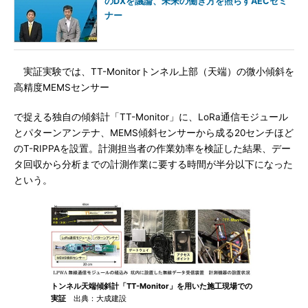
のDXを議論、未来の働き方を照らすAECセミ
ナー
実証実験では、TT-Monitorトンネル上部（天端）の微小傾斜を
高精度MEMSセンサー
で捉える独自の傾斜計「TT-Monitor」に、LoRa通信モジュール
とパターンアンテナ、MEMS傾斜センサーから成る20センチほど
のT-RIPPAを設置。計測担当者の作業効率を検証した結果、デー
タ回収から分析までの計測作業に要する時間が半分以下になった
という。
トンネル天端傾斜計「TT-Monitor」を用いた施工現場での
実証
出典：大成建設