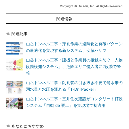
Copyright © ITmedia, Inc. All Rights Reserved.
関連情報
関連記事
山岳トンネル工事：穿孔作業の遠隔化と発破パターン
の最適化を実現する新システム、安藤ハザマ
山岳トンネル工事：建機と作業員の接触を防ぐ「人物
段階検知システム」、危険エリア侵入者に2段階で警
報
山岳トンネル工事：削孔管の引き抜き不要で湧水帯の
湧水量と水圧を測れる「T-DrillPacker」
山岳トンネル工事：三井住友建設がコンクリート打設
システム「自動 de 覆工」を実現場で初適用
あなたにおすすめ