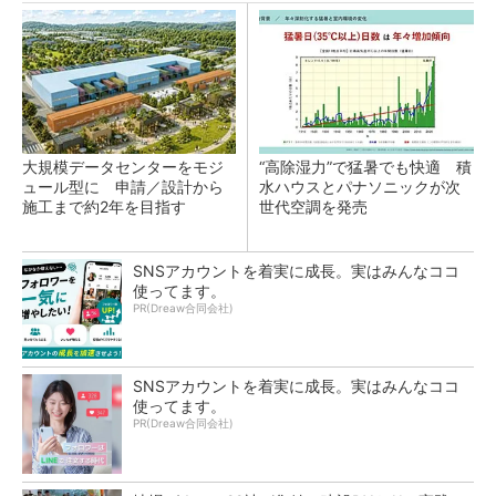
大規模データセンターをモジ
“高除湿力”で猛暑でも快適 積
ュール型に 申請／設計から
水ハウスとパナソニックが次
施工まで約2年を目指す
世代空調を発売
SNSアカウントを着実に成長。実はみんなココ
使ってます。
PR(Dreaw合同会社)
SNSアカウントを着実に成長。実はみんなココ
使ってます。
PR(Dreaw合同会社)