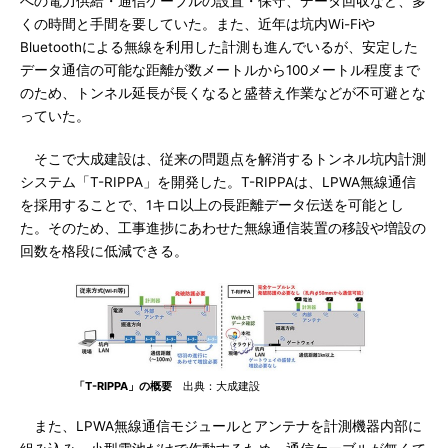
への電力供給・通信ケーブルの設置・保守、データ回収など、多
くの時間と手間を要していた。また、近年は坑内Wi-Fiや
Bluetoothによる無線を利用した計測も進んでいるが、安定した
データ通信の可能な距離が数メートルから100メートル程度まで
のため、トンネル延長が長くなると盛替え作業などが不可避とな
っていた。
そこで大成建設は、従来の問題点を解消するトンネル坑内計測
システム「T-RIPPA」を開発した。T-RIPPAは、LPWA無線通信
を採用することで、1キロ以上の長距離データ伝送を可能とし
た。そのため、工事進捗にあわせた無線通信装置の移設や増設の
回数を格段に低減できる。
「T-RIPPA」の概要
出典：大成建設
また、LPWA無線通信モジュールとアンテナを計測機器内部に