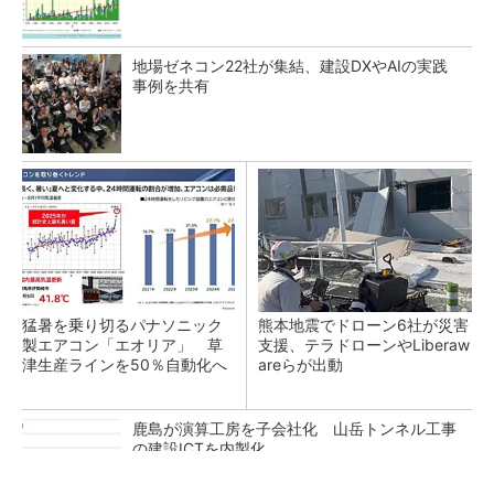
地場ゼネコン22社が集結、建設DXやAIの実践
事例を共有
猛暑を乗り切るパナソニック
熊本地震でドローン6社が災害
製エアコン「エオリア」 草
支援、テラドローンやLiberaw
津生産ラインを50％自動化へ
areらが出動
鹿島が演算工房を子会社化 山岳トンネル工事
の建設ICTを内製化