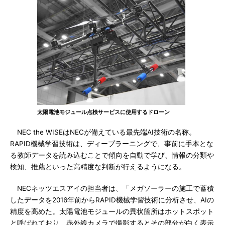
太陽電池モジュール点検サービスに使用するドローン
NEC the WISEはNECが備えている最先端AI技術の名称。
RAPID機械学習技術は、ディープラーニングで、事前に手本とな
る教師データを読み込むことで傾向を自動で学び、情報の分類や
検知、推薦といった高精度な判断が行えるようになる。
NECネッツエスアイの担当者は、「メガソーラーの施工で蓄積
したデータを2016年前からRAPID機械学習技術に分析させ、AIの
精度を高めた。太陽電池モジュールの異状箇所はホットスポット
と呼ばれており、赤外線カメラで撮影するとその部分が白く表示