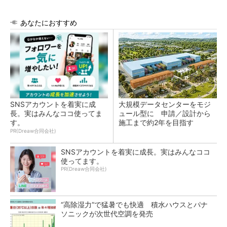
あなたにおすすめ
SNSアカウントを着実に成
大規模データセンターをモジ
長。実はみんなココ使ってま
ュール型に 申請／設計から
す。
施工まで約2年を目指す
PR(Dreaw合同会社)
SNSアカウントを着実に成長。実はみんなココ
使ってます。
PR(Dreaw合同会社)
“高除湿力”で猛暑でも快適 積水ハウスとパナ
ソニックが次世代空調を発売