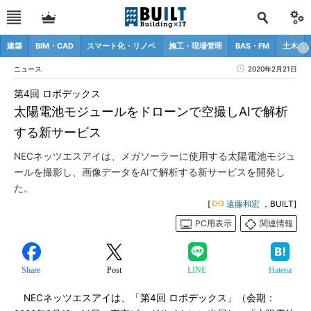
建築
BIM・CAD
スマート化・リノベ
施工・現場管理
BAS・FM
土木
ニュース
2020年2月21日
第4回 ロボデックス
太陽電池モジュールをドローンで空撮しAIで解析
する新サービス
NECネッツエスアイは、メガソーラーに使用する太陽電池モジュ
ールを撮影し、画像データをAIで解析する新サービスを開発し
た。
[
遠藤和宏
，BUILT]
PC用表示
関連情報
Share
Post
LINE
Hatena
NECネッツエスアイは、「第4回 ロボデックス」（会期：