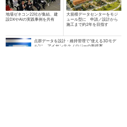
地場ゼネコン22社が集結、建
大規模データセンターをモジ
設DXやAIの実践事例を共有
ュール型に 申請／設計から
施工まで約2年を目指す
点群データを設計・維持管理で“使える3Dモデ
ル”に アイサンテクノロジーの新提案
熊本地震でドローン6社が災害支援、テラドロ
ーンやLiberawareらが出動
鹿島が演算工房を子会社化 山岳トンネル工事
の建設ICTを内製化