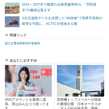
2014～2017年で橋梁の点検実施率80％、“予防保
全”の修繕は進まず
3次元道路データを活用した“AR技術”で視界不良時の
除雪を可能に、ACTECが技術を公募
関連リンク
国土交通省関東地方整備局
あなたにおすすめ
SNSアカウントを着実に成
昇降機トップメーカーが技術
長。実はみんなココ使ってま
の裏側公開 日本オーチスが
す。
「大人の社会科見学」開催