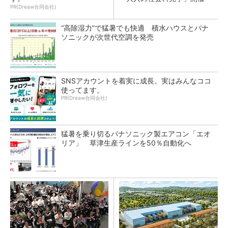
PR(Dreaw合同会社)
“高除湿力”で猛暑でも快適 積水ハウスとパナ
ソニックが次世代空調を発売
SNSアカウントを着実に成長。実はみんなココ
使ってます。
PR(Dreaw合同会社)
猛暑を乗り切るパナソニック製エアコン「エオ
リア」 草津生産ラインを50％自動化へ