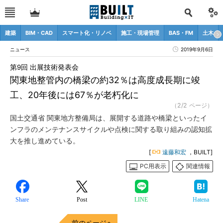
建築
BIM・CAD
スマート化・リノベ
施工・現場管理
BAS・FM
土木
ニュース
2019年9月6日
第9回 出展技術発表会
関東地整管内の橋梁の約32％は高度成長期に竣
工、20年後には67％が老朽化に
（2/2 ページ）
国土交通省 関東地方整備局は、展開する道路や橋梁といったイ
ンフラのメンテナンスサイクルや点検に関する取り組みの認知拡
大を推し進めている。
[
遠藤和宏
，BUILT]
PC用表示
関連情報
Share
Post
LINE
Hatena
前のページへ