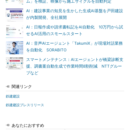
ム」を検証、映像から施工サイクルを自動判定
AI：建設事業の知見を生かした生成AI基盤を戸田建設
が内製開発、全社展開
AI：日報作成や請求書転記をAI自動化 10万円から試
せるAI活用のスモールスタート
AI：音声AIエージェント「TakumiX」が現場対話業務
を自動化 SORABITO
スマートメンテナンス：AIエージェントが橋梁診断支
援、調書案自動生成で作業時間8割削減 NTTグルー
プなど
関連リンク
鉄建建設
鉄建建設プレスリリース
あなたにおすすめ