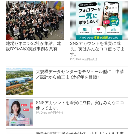
地場ゼネコン22社が集結、建
SNSアカウントを着実に成
設DXやAIの実践事例を共有
長。実はみんなココ使ってま
す。
PR(Dreaw合同会社)
大規模データセンターをモジュール型に 申請
／設計から施工まで約2年を目指す
SNSアカウントを着実に成長。実はみんなココ
使ってます。
PR(Dreaw合同会社)
鹿島が演算工房を子会社化 山岳トンネル工事