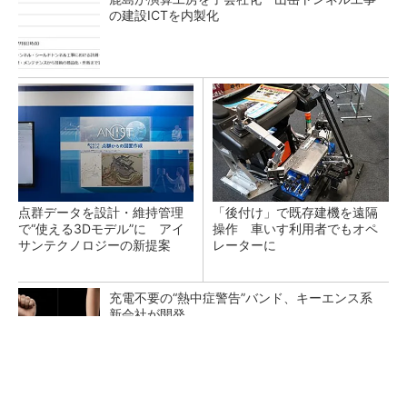
の建設ICTを内製化
点群データを設計・維持管理
「後付け」で既存建機を遠隔
で“使える3Dモデル”に アイ
操作 車いす利用者でもオペ
サンテクノロジーの新提案
レーターに
充電不要の“熱中症警告”バンド、キーエンス系
新会社が開発
三井ホーム、木造校舎の新築工事に着手 最大