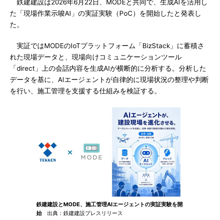
鉄建建設は2026年6月22日、MODEと共同で、生成AIを活用し
た「現場作業示唆AI」の実証実験（PoC）を開始したと発表し
た。
実証ではMODEのIoTプラットフォーム「BizStack」に蓄積さ
れた現場データと、現場向けコミュニケーションツール
「direct」上の会話内容を生成AIが横断的に分析する。分析した
データを基に、AIエージェントが自律的に現場状況の整理や判断
を行い、施工管理を支援する仕組みを検証する。
鉄建建設とMODE、施工管理AIエージェントの実証実験を開
始
出典：鉄建建設プレスリリース