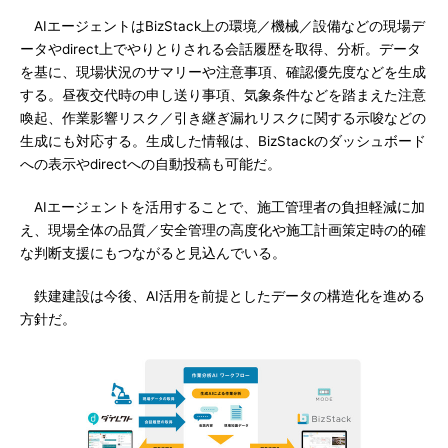
AIエージェントはBizStack上の環境／機械／設備などの現場デ
ータやdirect上でやりとりされる会話履歴を取得、分析。データ
を基に、現場状況のサマリーや注意事項、確認優先度などを生成
する。昼夜交代時の申し送り事項、気象条件などを踏まえた注意
喚起、作業影響リスク／引き継ぎ漏れリスクに関する示唆などの
生成にも対応する。生成した情報は、BizStackのダッシュボード
への表示やdirectへの自動投稿も可能だ。
AIエージェントを活用することで、施工管理者の負担軽減に加
え、現場全体の品質／安全管理の高度化や施工計画策定時の的確
な判断支援にもつながると見込んでいる。
鉄建建設は今後、AI活用を前提としたデータの構造化を進める
方針だ。