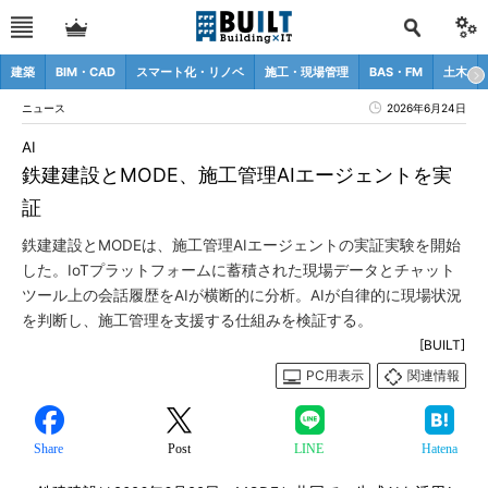
建築
BIM・CAD
スマート化・リノベ
施工・現場管理
BAS・FM
土木
ニュース
2026年6月24日
AI
鉄建建設とMODE、施工管理AIエージェントを実
証
鉄建建設とMODEは、施工管理AIエージェントの実証実験を開始
した。IoTプラットフォームに蓄積された現場データとチャット
ツール上の会話履歴をAIが横断的に分析。AIが自律的に現場状況
を判断し、施工管理を支援する仕組みを検証する。
[BUILT]
PC用表示
関連情報
Share
Post
LINE
Hatena