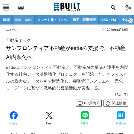
建築
BIM・CAD
スマート化・リノベ
施工・現場管理
BAS・FM
土木
ニュース
2026年6月12日
不動産テック
サンフロンティア不動産がestieの支援で、不動産
AI内製化へ
estieはサンフロンティア不動産と、不動産AIの構築と運用を内製
化する社内データ基盤強化プロジェクトを開始した。オフィスビ
ルの膨大なデータをAIで構造化し、顧客管理システムへ一元化
し、データに基づく戦略的な営業活動が実現する。
[BUILT]
PC用表示
関連情報
Share
Post
LINE
Hatena