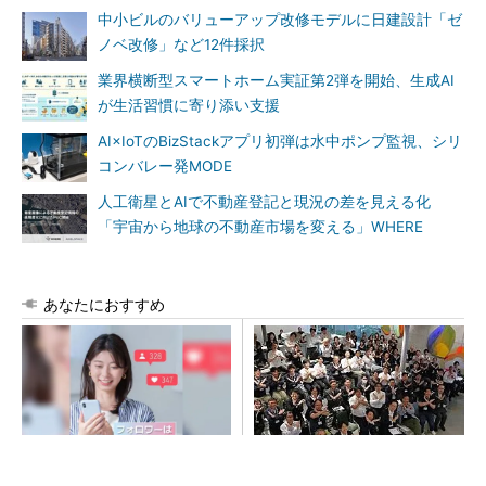
中小ビルのバリューアップ改修モデルに日建設計「ゼ
ノベ改修」など12件採択
業界横断型スマートホーム実証第2弾を開始、生成AI
が生活習慣に寄り添い支援
AI×IoTのBizStackアプリ初弾は水中ポンプ監視、シリ
コンバレー発MODE
人工衛星とAIで不動産登記と現況の差を見える化
「宇宙から地球の不動産市場を変える」WHERE
あなたにおすすめ
SNSアカウントを着実に成
地場ゼネコン22社が集結、建