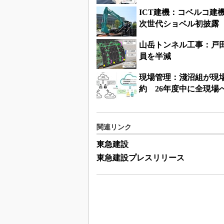
ICT建機：コベルコ建
次世代ショベル初披露
山岳トンネル工事：戸
員を半減
現場管理：淺沼組が現
約 26年度中に全現場
関連リンク
東急建設
東急建設プレスリリース