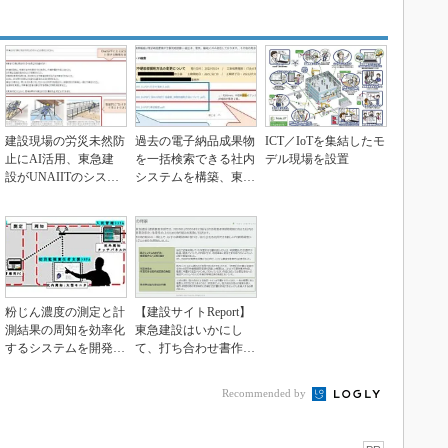
建設現場の労災未然防
過去の電子納品成果物
ICT／IoTを集結したモ
止にAI活用、東急建
を一括検索できる社内
デル現場を設置
設がUNAIITのシステ
システムを構築、東急
ム導入
建設
粉じん濃度の測定と計
【建設サイトReport】
測結果の周知を効率化
東急建設はいかにし
するシステムを開発、
て、打ち合わせ書作成
東急建設ら
の内製システムか...
Recommended by