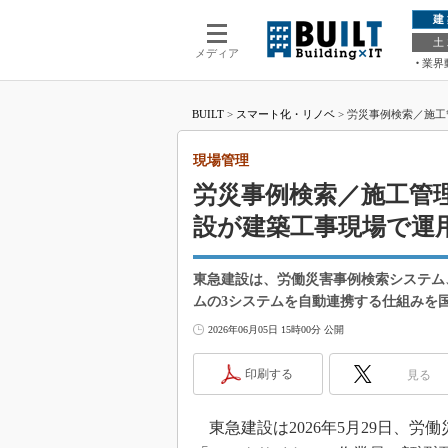
建
土
メディア
業界
BUILT
>
スマート化・リノベ
>
労災事例検索／施工
現場管理
労災事例検索／施工管
設が建築工事現場で運
東急建設は、労働災害事例検索システム
ムの3システムを自動連携する仕組みを
2026年06月05日 15時00分 公開
印刷する
見る
東急建設は2026年5月29日、労