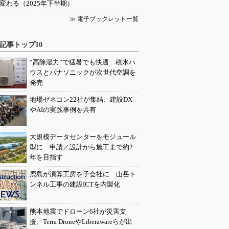
変わる（2025年下半期）
≫ 電子ブックレット一覧
記事トップ10
“高除湿力”で猛暑でも快適 積水ハ
ウスとパナソニックが次世代空調を
発売
地場ゼネコン22社が集結、建設DX
やAIの実践事例を共有
大規模データセンターをモジュール
型に 申請／設計から施工まで約2
年を目指す
鹿島が演算工房を子会社に 山岳ト
ンネル工事の建設ICTを内製化
熊本地震でドローン6社が災害支
援、Terra DroneやLiberawareらが出