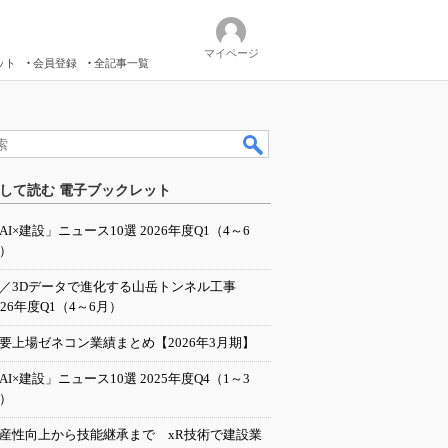
マイページ
ット
会員登録
全記事一覧
して読む 電子ブックレット
AI×建設」ニュース10選 2026年度Q1（4～6
）
I／3Dデータで進化する山岳トンネル工事
026年度Q1（4～6月）
要上場ゼネコン業績まとめ【2026年3月期】
AI×建設」ニュース10選 2025年度Q4（1～3
）
産性向上から技能継承まで xR技術で建設業