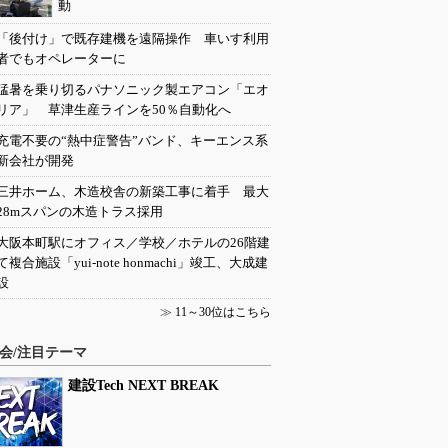
動
「後付け」で既存建機を遠隔操作 車いす利用
者でもオペレーターに
猛暑を乗り切るパナソニック製エアコン「エオ
リア」 草津生産ラインを50％自動化へ
充電不要の“熱中症警告”バンド、キーエンス系
新会社が開発
三井ホーム、木造校舎の新築工事に着手 最大
28mスパンの木造トラス採用
大阪本町駅にオフィス／学校／ホテルの26階建
て複合施設「yui-note honmachi」竣工、大成建
設
≫
11～30位はこちら
会/注目テーマ
建設Tech NEXT BREAK