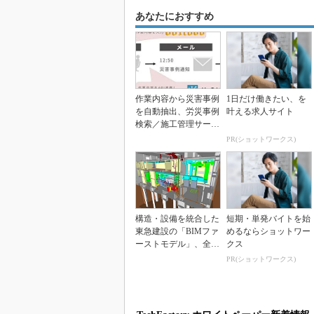
あなたにおすすめ
作業内容から災害事例
1日だけ働きたい、を
を自動抽出、労災事例
叶える求人サイト
検索／施工管理サービ
スを連携 東急建設
PR(ショットワークス)
構造・設備を統合した
短期・単発バイトを始
東急建設の「BIMファ
めるならショットワー
ーストモデル」、全作
クス
業所に導入
PR(ショットワークス)