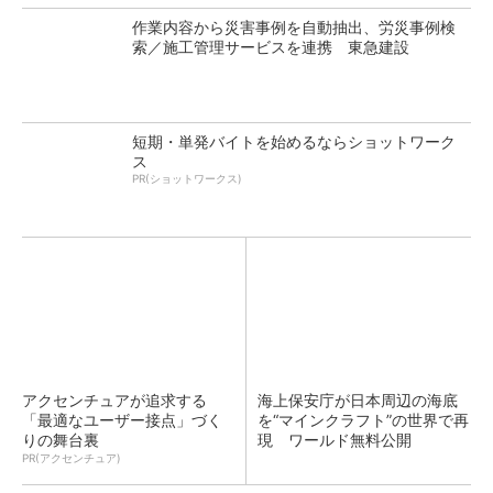
作業内容から災害事例を自動抽出、労災事例検
索／施工管理サービスを連携 東急建設
短期・単発バイトを始めるならショットワーク
ス
PR(ショットワークス)
アクセンチュアが追求する
海上保安庁が日本周辺の海底
「最適なユーザー接点」づく
を“マインクラフト”の世界で再
りの舞台裏
現 ワールド無料公開
PR(アクセンチュア)