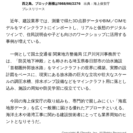
西之島。ブロック座標は1988/66/2276
出典：海上保安庁
プレスリリース
近年、建設業界では、測量で得た3D点群データやBIM／CIMモ
デルをマインクラフトにインポートし、リアルと仮想のデジタル
ツインで、住民説明会や子ども向けのワークショップに活用する
事例が増えている。
一例として国土交通省 関東地方整備局 江戸川河川事務所で
は、「防災地下神殿」とも称される埼玉県春日部市の治水施設
「首都圏外郭放水路」をマインクラフトの世界に構築。実際の設
計図をベースに、現実にある放水路の巨大な立坑や壮大なスケー
ルの調圧水槽、排水ポンプ設備などをマインクラフト用に落とし
込み、施設の周知や防災学習に役立てている。
今回の海上保安庁の取り組みも、専門的で親しみにくい「海底
地形データ」を広く一般層に届ける優れたアプローチといえる。
海洋土木や港湾工事に関わる建設技術者にとっても業界周知のヒ
ントとなりそうだ。
Copyright © ITmedia, Inc. All Rights Reserved.