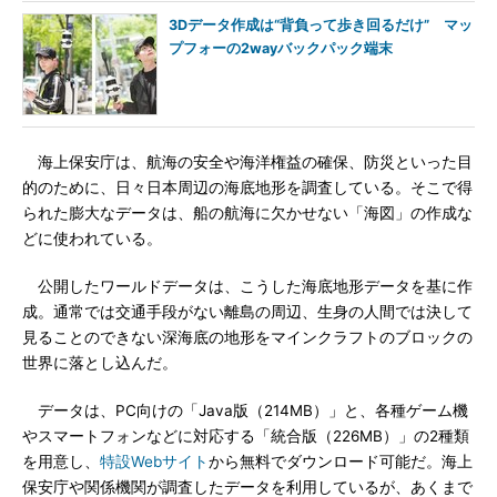
3Dデータ作成は“背負って歩き回るだけ” マッ
プフォーの2wayバックパック端末
海上保安庁は、航海の安全や海洋権益の確保、防災といった目
的のために、日々日本周辺の海底地形を調査している。そこで得
られた膨大なデータは、船の航海に欠かせない「海図」の作成な
どに使われている。
公開したワールドデータは、こうした海底地形データを基に作
成。通常では交通手段がない離島の周辺、生身の人間では決して
見ることのできない深海底の地形をマインクラフトのブロックの
世界に落とし込んだ。
データは、PC向けの「Java版（214MB）」と、各種ゲーム機
やスマートフォンなどに対応する「統合版（226MB）」の2種類
を用意し、
特設Webサイト
から無料でダウンロード可能だ。海上
保安庁や関係機関が調査したデータを利用しているが、あくまで