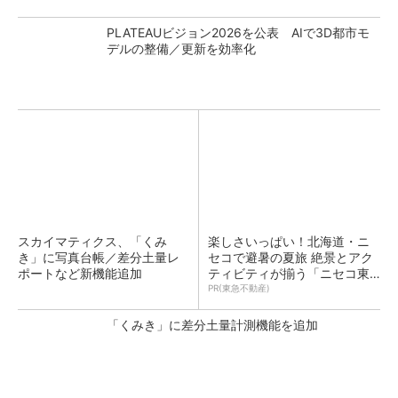
PLATEAUビジョン2026を公表 AIで3D都市モ
デルの整備／更新を効率化
スカイマティクス、「くみ
楽しさいっぱい！北海道・ニ
き」に写真台帳／差分土量レ
セコで避暑の夏旅 絶景とアク
ポートなど新機能追加
ティビティが揃う「ニセコ東
急 グラン・ヒラフ」～東急不
PR(東急不動産)
動産
「くみき」に差分土量計測機能を追加