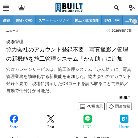
建築
BIM・CAD
スマート化・リノベ
施工・現場管理
BAS・FM
土木
ニュース
2026年5月7日
現場管理
協力会社のアカウント登録不要、写真撮影／管理
の新機能を施工管理システム「かん助」に追加
穴吹カレッジサービスは、施工管理システム「かん助」に、写真
管理業務を効率化する新機能を追加した。協力会社のアカウント
登録不要で、現場に掲示したQRコードを読み取ることで撮影／
自動で仕分けが可能だ。
[BUILT]
PC用表示
関連情報
Share
Post
LINE
Hatena