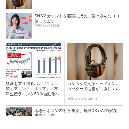
SNSアカウントを着実に成長。実はみんなココ
使ってます。
PR(Dreaw合同会社)
猛暑を乗り切るパナソニック
ガシガシ使えるヘッドホン。
製エアコン「エオリア」 草
カッターでも傷がつきにくい
津生産ラインを50％自動化へ
PR(Marshall Group AB)
地場ゼネコン22社が集結、建設DXやAIの実践
事例を共有