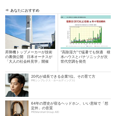
あなたにおすすめ
昇降機トップメーカーが技術
“高除湿力”で猛暑でも快適 積
の裏側公開 日本オーチスが
水ハウスとパナソニックが次
「大人の社会科見学」開催
世代空調を発売
20代が成長できる企業1位。その育て方
PR(シンプレクス・ホールディングス)
64年の歴史が宿るヘッドホン、いい意味で「想
定外」の音質
PR(Marshall Group AB)