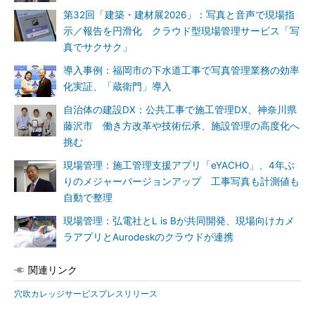
第32回「建築・建材展2026」：写真と音声で現場指
示／報告を円滑化 クラウド型現場管理サービス「写
真でサクサク」
導入事例：福岡市の下水道工事で写真管理業務の効率
化実証、「蔵衛門」導入
自治体の建設DX：公共工事で施工管理DX、神奈川県
藤沢市 働き方改革や技術伝承、施設管理の高度化へ
挑む
現場管理：施工管理支援アプリ「eYACHO」、4年ぶ
りのメジャーバージョンアップ 工事写真も計測値も
自動で整理
現場管理：弘電社とL is Bが共同開発、現場向けカメ
ラアプリとAurodeskのクラウドが連携
関連リンク
穴吹カレッジサービスプレスリリース