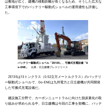
は敷地が広く、建機の移動距離が長くなるため、そうした広大な
工事環境下でのバッテリー駆動式ショベルの運用適性も評価し
た。
バッテリー駆動式ショベル「ZE135」、可搬式充電設備「G
o-ENE」
出典：日立建機プレスリリース
ZE135は13トンクラス（0.52立方メートルクラス）のバッテリ
ー駆動式ショベルで、Go-ENEは九州電力と日立建機が共同開発
した可搬式充電設備だ。
建設施工分野で、カーボンニュートラルに向けた脱炭素化の取
り組みが求められる中、日立建機は今回の工事を契機に、バッテ