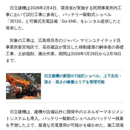
日立建機は2026年2月4日、環境省が実施する民間事業所内工
事において試行工事に参画し、バッテリー駆動式ショベル
「ZE135」と可搬式充電設備「Go-ENE」をレンタル提供したと
発表した。
対象の工事は、広島県呉市のジャパン マリンユナイテッド呉
事業所新宮地区で、花谷建設が受注した移動建屋の解体後の基礎
工事、土砂掘削、搬出作業。期間は2026年1月29日から2月18日
まで。
日立建機の新型ICT油圧ショベル、上下左右・
深さ・高さの稼働エリアを管理可能
日立建機は、建機や設備以外に開発中のエネルギーマネジメン
トシステムも導入。バッテリー駆動式ショベルのバッテリー残量
を予測した上で、最適な充電運用が可能かを確かめた。施工現場