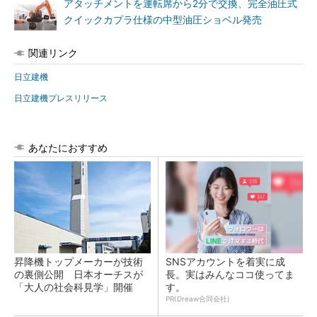
アタッチメントを運転席から2分で交換、完全油圧式
クイックカプラ仕様の中型油圧ショベル発売
関連リンク
日立建機
日立建機プレスリリース
あなたにおすすめ
昇降機トップメーカーが技術
SNSアカウントを着実に成
の裏側公開 日本オーチスが
長。実はみんなココ使ってま
「大人の社会科見学」開催
す。
PR(Dreaw合同会社)