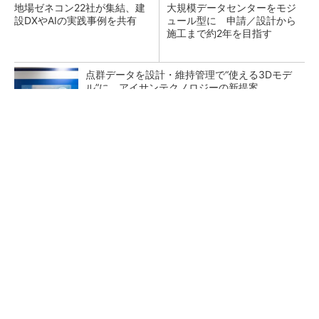
地場ゼネコン22社が集結、建
大規模データセンターをモジ
設DXやAIの実践事例を共有
ュール型に 申請／設計から
施工まで約2年を目指す
点群データを設計・維持管理で“使える3Dモデ
ル”に アイサンテクノロジーの新提案
熊本地震でドローン6社が災害支援、テラドロ
ーンやLiberawareらが出動
鹿島が演算工房を子会社化 山岳トンネル工事
の建設ICTを内製化