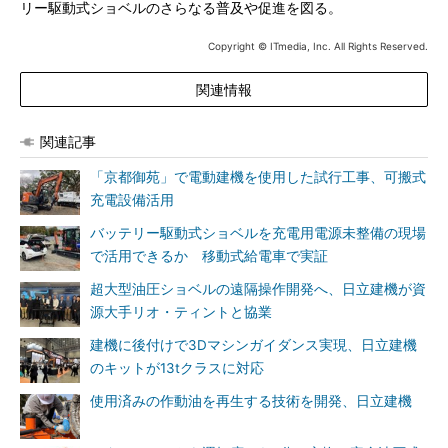
リー駆動式ショベルのさらなる普及や促進を図る。
Copyright © ITmedia, Inc. All Rights Reserved.
関連情報
関連記事
「京都御苑」で電動建機を使用した試行工事、可搬式
充電設備活用
バッテリー駆動式ショベルを充電用電源未整備の現場
で活用できるか 移動式給電車で実証
超大型油圧ショベルの遠隔操作開発へ、日立建機が資
源大手リオ・ティントと協業
建機に後付けで3Dマシンガイダンス実現、日立建機
のキットが13tクラスに対応
使用済みの作動油を再生する技術を開発、日立建機