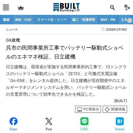
建築
BIM・CAD
スマート化・リノベ
施工・現場管理
BAS・FM
土木
ニュース
2026年2月18日
GX建機
呉市の民間事業所工事でバッテリー駆動式ショベ
ルのエネマネ検証、日立建機
日立建機は、環境省が実施する民間事業所内工事で、13トンクラ
スのバッテリー駆動式ショベル「ZE135」と可搬式充電設備
「Go-ENE」をレンタル提供した。日立建機が現在開発中のエネ
ルギーマネジメントシステムを用い、バッテリー駆動式ショベル
の充電管理について効率化できるかを検証した。
[BUILT]
PC用表示
関連情報
Share
Post
LINE
Hatena