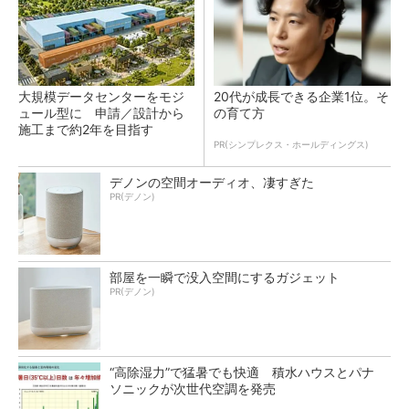
大規模データセンターをモジ
20代が成長できる企業1位。そ
ュール型に 申請／設計から
の育て方
施工まで約2年を目指す
PR(シンプレクス・ホールディングス)
デノンの空間オーディオ、凄すぎた
PR(デノン)
部屋を一瞬で没入空間にするガジェット
PR(デノン)
“高除湿力”で猛暑でも快適 積水ハウスとパナ
ソニックが次世代空調を発売