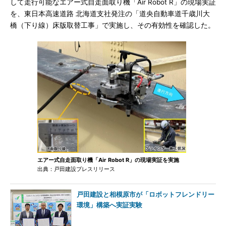
して走行可能なエアー式自走面取り機「Air Robot R」の現場実証
を、東日本高速道路 北海道支社発注の「道央自動車道千歳川大
橋（下り線）床版取替工事」で実施し、その有効性を確認した。
エアー式自走面取り機「Air Robot R」の現場実証を実施
出典：戸田建設プレスリリース
戸田建設と相模原市が「ロボットフレンドリー
環境」構築へ実証実験