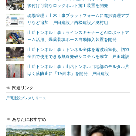
後付け可能なロックボルト施工装置を開発
現場管理：土木工事プラットフォームに進捗管理アプ
リなど追加 戸田建設／西松建設／奥村組
山岳トンネル工事：ラインスキャナーとAIロボットア
ーム活用、爆薬装填ホース自動挿入装置を開発
山岳トンネル工事：トンネル全体を電波暗室化、切羽
全面で使用できる無線発破システムを確立 戸田建設
山岳トンネル工事：山岳トンネル目地部のモルタル片
はく落防止に「TA面木」を開発、戸田建設
関連リンク
戸田建設プレスリリース
あなたにおすすめ