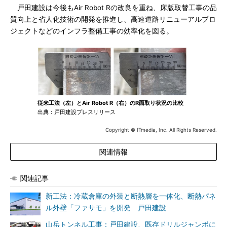
戸田建設は今後もAir Robot Rの改良を重ね、床版取替工事の品
質向上と省人化技術の開発を推進し、高速道路リニューアルプロ
ジェクトなどのインフラ整備工事の効率化を図る。
従来工法（左）とAir Robot R（右）のR面取り状況の比較
出典：戸田建設プレスリリース
Copyright © ITmedia, Inc. All Rights Reserved.
関連情報
関連記事
新工法：冷蔵倉庫の外装と断熱層を一体化、断熱パネ
ル外壁「ファサモ」を開発 戸田建設
山岳トンネル工事：戸田建設、既存ドリルジャンボに