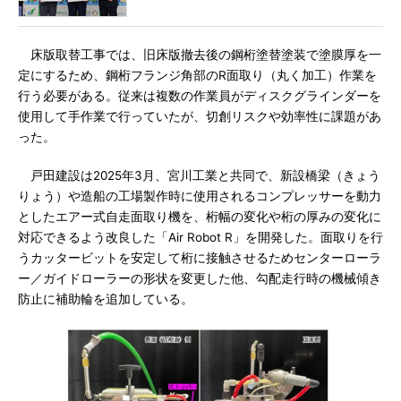
床版取替工事では、旧床版撤去後の鋼桁塗替塗装で塗膜厚を一
定にするため、鋼桁フランジ角部のR面取り（丸く加工）作業を
行う必要がある。従来は複数の作業員がディスクグラインダーを
使用して手作業で行っていたが、切創リスクや効率性に課題があ
った。
戸田建設は2025年3月、宮川工業と共同で、新設橋梁（きょう
りょう）や造船の工場製作時に使用されるコンプレッサーを動力
としたエアー式自走面取り機を、桁幅の変化や桁の厚みの変化に
対応できるよう改良した「Air Robot R」を開発した。面取りを行
うカッタービットを安定して桁に接触させるためセンターローラ
ー／ガイドローラーの形状を変更した他、勾配走行時の機械傾き
防止に補助輪を追加している。