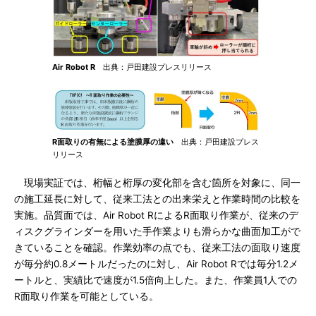
Air Robot R
出典：戸田建設プレスリリース
R面取りの有無による塗膜厚の違い
出典：戸田建設プレス
リリース
現場実証では、桁幅と桁厚の変化部を含む箇所を対象に、同一
の施工延長に対して、従来工法との出来栄えと作業時間の比較を
実施。品質面では、Air Robot RによるR面取り作業が、従来のデ
ィスクグラインダーを用いた手作業よりも滑らかな曲面加工がで
きていることを確認。作業効率の点でも、従来工法の面取り速度
が毎分約0.8メートルだったのに対し、Air Robot Rでは毎分1.2メ
ートルと、実績比で速度が1.5倍向上した。また、作業員1人での
R面取り作業を可能としている。