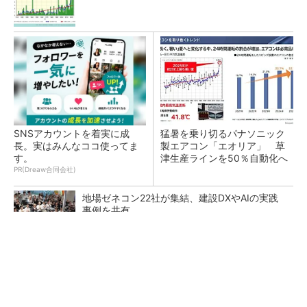
SNSアカウントを着実に成
猛暑を乗り切るパナソニック
長。実はみんなココ使ってま
製エアコン「エオリア」 草
す。
津生産ラインを50％自動化へ
PR(Dreaw合同会社)
地場ゼネコン22社が集結、建設DXやAIの実践
事例を共有
昇降機トップメーカーが技術の裏側公開 日本
オーチスが「大人の社会科見学」開催