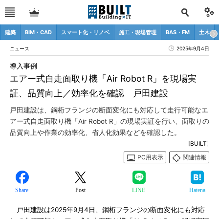
建築
BIM・CAD
スマート化・リノベ
施工・現場管理
BAS・FM
土木
ニュース
2025年9月4日
導入事例
エアー式自走面取り機「Air Robot R」を現場実
証、品質向上／効率化を確認 戸田建設
戸田建設は、鋼桁フランジの断面変化にも対応して走行可能なエ
アー式自走面取り機「Air Robot R」の現場実証を行い、面取りの
品質向上や作業の効率化、省人化効果などを確認した。
[BUILT]
PC用表示
関連情報
Share
Post
LINE
Hatena
戸田建設は2025年9月4日、鋼桁フランジの断面変化にも対応