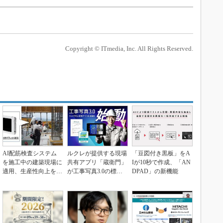
Copyright © ITmedia, Inc. All Rights Reserved.
AI配筋検査システム
ルクレが提供する現場
「豆図付き黒板」をA
を施工中の建築現場に
共有アプリ「蔵衛門」
Iが10秒で作成、「AN
適用、生産性向上を確
が工事写真3.0の標準
DPAD」の新機能
認 安藤ハザマ
規格に合格