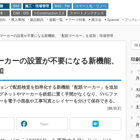
 築
施工・現場管理
BAS・FM
スマート化・リノベ
BIM
 木
CIM・GIS
スマートメンテナンス
i-Construction 2.0
動向
導入事例
製品動向
連載一覧
テーマ特集
展示会
ブックレ
Special
建設Tech NEXT BREAK
メンテナンス・レジリエンス
TOKYO2026
配筋マーカーの設置が不要になる新機能、「配筋マーカー」を追加：現場管理
ドローンがもたらす建設業界の“ゲー
第8回 国際 建設・測量展
ムチェンジ” Ver.2.0
（CSPI2026）
脱3Kから新3Kへ導く建設×IT
第10回 JAPAN BUILD TOKYO－建
マーカーの設置が不要になる新機能、
印刷
築・土木・不動産の先端技術展－
“Society5.0”時代のスマートビル
加
Japan Drone 2023
VR／ARが描くモノづくりのミライ
「
月
メンテナンス・レジリエンスOSAKA
2020
プションで配筋検査を効率化する新機能「配筋マーカー」を追加
A
日本 ものづくりワールド 2020
グネットやマーカーを鉄筋に置く手間がなくなり、SVGファ
2
ーを電子小黒板や工事写真とレイヤーを分けて保存できる。
メンテナンス・レジリエンスTOKYO
主
2019
[
BUILT
]
IGAS2018
「
Share
月
生