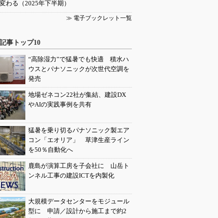
変わる（2025年下半期）
≫ 電子ブックレット一覧
記事トップ10
“高除湿力”で猛暑でも快適 積水ハ
ウスとパナソニックが次世代空調を
発売
地場ゼネコン22社が集結、建設DX
やAIの実践事例を共有
猛暑を乗り切るパナソニック製エア
コン「エオリア」 草津生産ライン
を50％自動化へ
鹿島が演算工房を子会社に 山岳ト
ンネル工事の建設ICTを内製化
大規模データセンターをモジュール
型に 申請／設計から施工まで約2