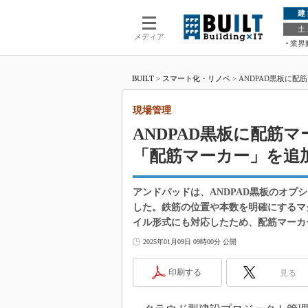
建
土
メディア
業界
BUILT
>
スマート化・リノベ
>
ANDPAD黒板に
現場管理
ANDPAD黒板に配筋
「配筋マーカー」を追
アンドパッドは、ANDPAD黒板のオ
した。鉄筋の位置や本数を明確にするマ
イル形式にも対応したため、配筋マーカ
2025年01月09日 09時00分 公開
印刷する
見る