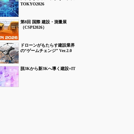
TOKYO2026
第8回 国際 建設・測量展
（CSPI2026）
ドローンがもたらす建設業界
の“ゲームチェンジ” Ver.2.0
脱3Kから新3Kへ導く建設×IT