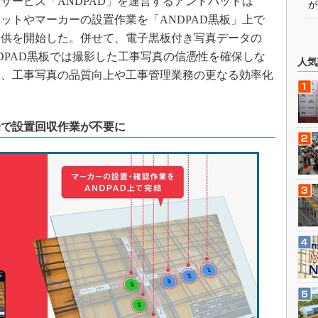
ービス「ANDPAD」を運営するアンドパッドは
が
グネットやマーカーの設置作業を「ANDPAD黒板」上で
提供を開始した。併せて、電子黒板付き写真データの
DPAD黒板では撮影した工事写真の信憑性を確保しな
人気
り、工事写真の品質向上や工事管理業務の更なる効率化
場で設置回収作業が不要に