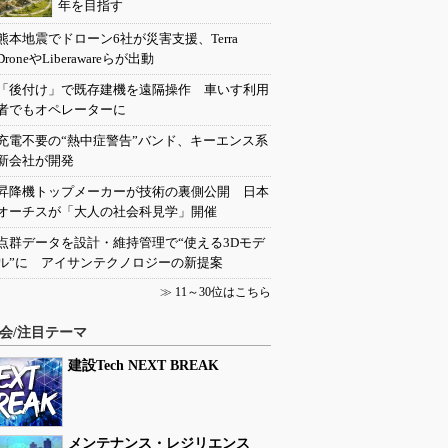
年を目指す
熊本地震でドローン6社が災害支援、Terra
DroneやLiberawareらが出動
「後付け」で既存建機を遠隔操作 車いす利用
者でもオペレーターに
充電不要の“熱中症警告”バンド、キーエンス系
新会社が開発
昇降機トップメーカーが技術の裏側公開 日本
オーチスが「大人の社会科見学」開催
点群データを設計・維持管理で“使える3Dモデ
ル”に アイサンテクノロジーの新提案
≫
11～30位はこちら
会/注目テーマ
建設Tech NEXT BREAK
メンテナンス・レジリエンス