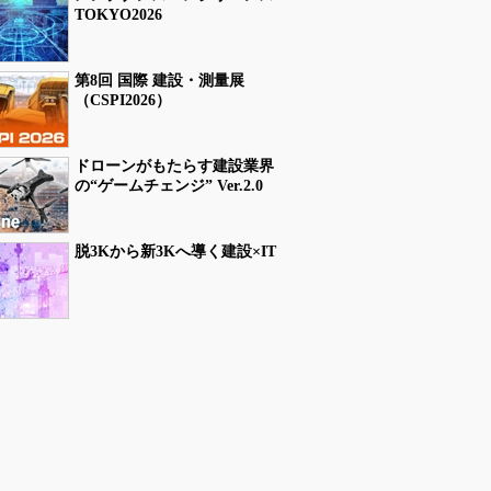
TOKYO2026
第8回 国際 建設・測量展
（CSPI2026）
ドローンがもたらす建設業界
の“ゲームチェンジ” Ver.2.0
脱3Kから新3Kへ導く建設×IT