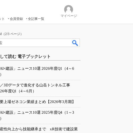
マイページ
ット
会員登録
全記事一覧
2/3 ページ）
して読む 電子ブックレット
AI×建設」ニュース10選 2026年度Q1（4～6
）
I／3Dデータで進化する山岳トンネル工事
026年度Q1（4～6月）
要上場ゼネコン業績まとめ【2026年3月期】
AI×建設」ニュース10選 2025年度Q4（1～3
）
産性向上から技能継承まで xR技術で建設業