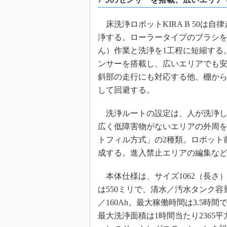
床洗浄ロボットKIRA B 50は
浄する。ローラータイプのブラシ
ん）作業と洗浄を1工程に短縮する。
ンサーを搭載し、広いエリアでも
斜部の走行にも対応する他、棚か
して回避する。
洗浄ルートの設定は、人が洗浄し
広く低障害物がないエリアの外周
トフィル方式」の2種類。ロボット前
成する。進入禁止エリアの編集な
本体仕様は、サイズ1062（長さ）×
は550ミリで、清水／汚水タンク容
／160Ah。最大稼働時間は3.5時
最大洗浄面積は1時間当たり2365