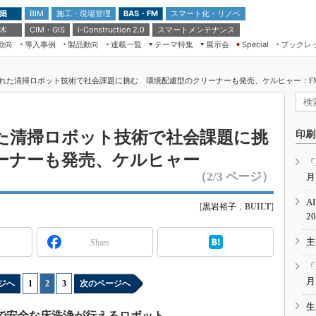
 築
施工・現場管理
BAS・FM
スマート化・リノベ
BIM
 木
CIM・GIS
スマートメンテナンス
i-Construction 2.0
動向
導入事例
製品動向
連載一覧
テーマ特集
展示会
ブックレ
Special
建設Tech NEXT BREAK
メンテナンス・レジリエンス
TOKYO2026
れた清掃ロボット技術で社会課題に挑む 環境配慮型のクリーナーも発売、ケルヒャー：FM（
ドローンがもたらす建設業界の“ゲー
第8回 国際 建設・測量展
ムチェンジ” Ver.2.0
（CSPI2026）
脱3Kから新3Kへ導く建設×IT
第10回 JAPAN BUILD TOKYO－建
た清掃ロボット技術で社会課題に挑
印刷
築・土木・不動産の先端技術展－
“Society5.0”時代のスマートビル
ーナーも発売、ケルヒャー
Japan Drone 2023
VR／ARが描くモノづくりのミライ
「
（2/3 ページ）
月
メンテナンス・レジリエンスOSAKA
2020
A
[
黒岩裕子
，
BUILT
]
日本 ものづくりワールド 2020
2
メンテナンス・レジリエンスTOKYO
主
Share
2019
IGAS2018
「
月
ジへ
1
|
2
|
3
次のページへ
生
で安全な床洗浄が行えるロボット