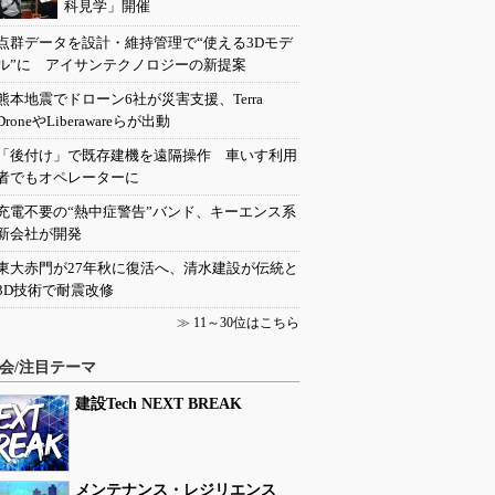
科見学」開催
点群データを設計・維持管理で“使える3Dモデ
ル”に アイサンテクノロジーの新提案
熊本地震でドローン6社が災害支援、Terra
DroneやLiberawareらが出動
「後付け」で既存建機を遠隔操作 車いす利用
者でもオペレーターに
充電不要の“熱中症警告”バンド、キーエンス系
新会社が開発
東大赤門が27年秋に復活へ、清水建設が伝統と
3D技術で耐震改修
≫
11～30位はこちら
会/注目テーマ
建設Tech NEXT BREAK
メンテナンス・レジリエンス