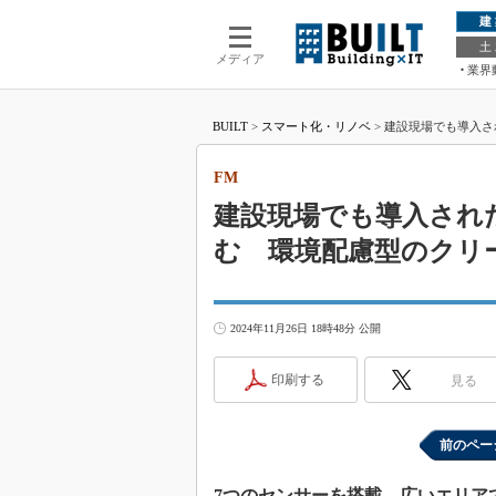
建
土
メディア
業界
BUILT
>
スマート化・リノベ
>
建設現場でも導入さ
FM
建設現場でも導入され
む 環境配慮型のクリ
2024年11月26日 18時48分 公開
印刷する
見る
前のペー
7つのセンサーを搭載、広いエリア