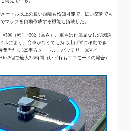
能も備えている。
20メートル以上の長い距離も検知可能で、広い空間でも
チでマップを自動作成する機能も搭載した。
×580（幅）×302（高さ）、重さは付属品なしの状態
ハンドルにより、台車がなくても持ち上げずに移動でき
間当たり525平方メートル。バッテリー36V／
／6.5Ah×2個で最大2.8時間（いずれもエコモードの場合）