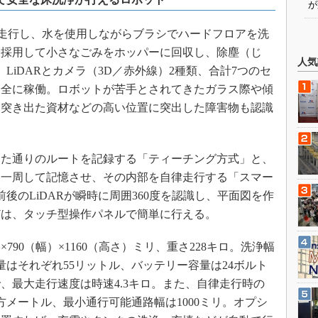
が
自律走行し、水を使用しながらブラシでハードフロアを洗
を採用して小さなごみをホッパーに回収し、除塵（じ
人気
LiDARとカメラ（3D／赤外線）2種類、合計7つのセ
安全に稼働。ロボットが苦手とされてきたガラス際や傾
ら突き出た資材などの高い位置に突出した障害物も認識
た通りのルートを記録する「ティーチング方式」と、
を一周して記憶させ、その内部を自律走行する「スマー
後のLiDARが瞬時に周囲360度を認識し、平面図を作
どは、タッチ型操作パネルで簡単に行える。
790（幅）×1160（高さ）ミリ、重さ228キロ。洗浄幅
量はそれぞれ55リットル、バッテリー容量は24ボルト
間で、最大走行速度は時速4.3キロ。また、自律走行時の
平方メートル、最小通行可能通路幅は1000ミリ。オプシ