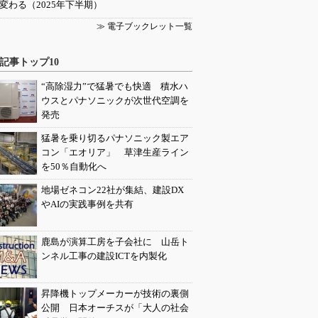
変わる（2025年下半期）
≫ 電子ブックレット一覧
記事トップ10
“高除湿力”で猛暑でも快適 積水ハ
ウスとパナソニックが次世代空調を
発売
猛暑を乗り切るパナソニック製エア
コン「エオリア」 草津生産ライン
を50％自動化へ
地場ゼネコン22社が集結、建設DX
やAIの実践事例を共有
鹿島が演算工房を子会社に 山岳ト
ンネル工事の建設ICTを内製化
昇降機トップメーカーが技術の裏側
公開 日本オーチスが「大人の社会