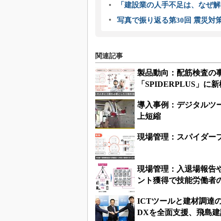
「建設業の人手不足は、なぜ解
写真で振り返る第30回 震災対
関連記事
製品動向：配筋検査の
「SPIDERPLUS」に
導入事例：デジタルツ
上短縮
現場管理：スパイダー
現場管理：入退場報告や
ント獲得で技能労働者
ICTツールと建材調達
DXを全面支援、飛島建