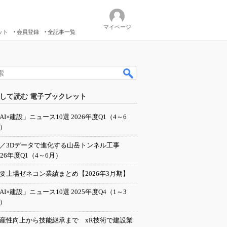
マイページ
ット
会員登録
全記事一覧
して読む 電子ブックレット
AI×建設」ニュース10選 2026年度Q1（4～6
）
I／3Dデータで進化する山岳トンネル工事
026年度Q1（4～6月）
要上場ゼネコン業績まとめ【2026年3月期】
AI×建設」ニュース10選 2025年度Q4（1～3
）
産性向上から技能継承まで xR技術で建設業