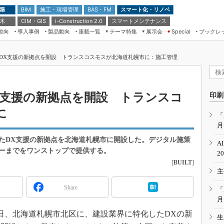
 築
施工・現場管理
BAS・FM
スマート化・リノベ
BIM
 木
CIM・GIS
スマートメンテナンス
i-Construction 2.0
動向
導入事例
製品動向
連載一覧
テーマ特集
展示会
ブックレ
Special
建設Tech NEXT BREAK
メンテナンス・レジリエンス
TOKYO2026
DX支援の新拠点を開設 トランスコスモスが北海道札幌市に：施工管理
ドローンがもたらす建設業界の“ゲー
第8回 国際 建設・測量展
ムチェンジ” Ver.2.0
（CSPI2026）
脱3Kから新3Kへ導く建設×IT
第10回 JAPAN BUILD TOKYO－建
X支援の新拠点を開設 トランスコ
印刷
築・土木・不動産の先端技術展－
“Society5.0”時代のスマートビル
に
Japan Drone 2023
VR／ARが描くモノづくりのミライ
「
月
メンテナンス・レジリエンスOSAKA
2020
たDX支援の新拠点を北海道札幌市に開設した。デジタル施策
A
日本 ものづくりワールド 2020
ーまでをワンストップで提供する。
2
[
BUILT
]
メンテナンス・レジリエンスTOKYO
主
2019
IGAS2018
Share
「
月
5日、北海道札幌市北区に、建設業界に特化したDXの新
生