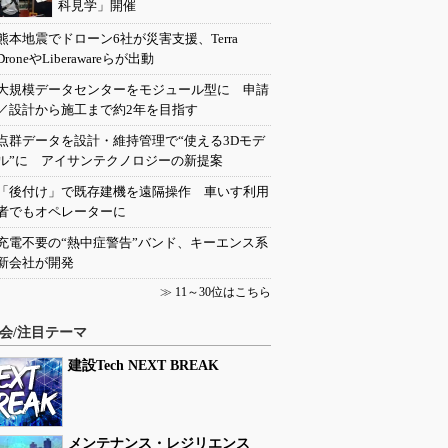
科見学」開催
熊本地震でドローン6社が災害支援、Terra
DroneやLiberawareらが出動
大規模データセンターをモジュール型に 申請
／設計から施工まで約2年を目指す
点群データを設計・維持管理で“使える3Dモデ
ル”に アイサンテクノロジーの新提案
「後付け」で既存建機を遠隔操作 車いす利用
者でもオペレーターに
充電不要の“熱中症警告”バンド、キーエンス系
新会社が開発
≫
11～30位はこちら
会/注目テーマ
建設Tech NEXT BREAK
メンテナンス・レジリエンス