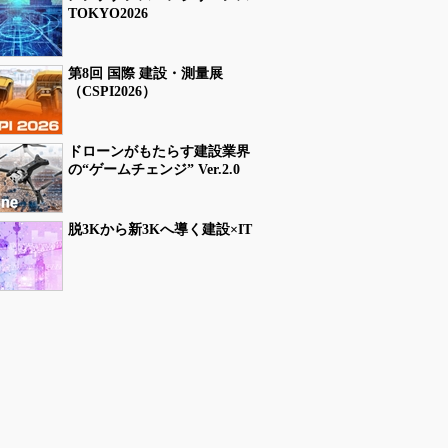
TOKYO2026
第8回 国際 建設・測量展
（CSPI2026）
ドローンがもたらす建設業界
の“ゲームチェンジ” Ver.2.0
脱3Kから新3Kへ導く建設×IT