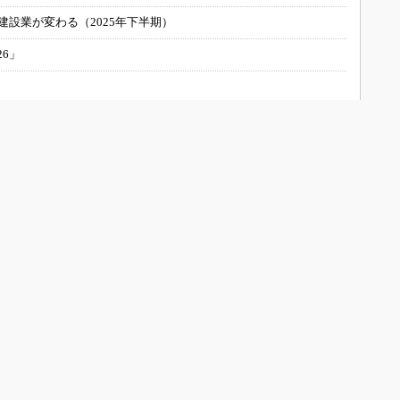
建設業が変わる（2025年下半期）
26」
UILTについて
会員メニュー
お問い合わせ/運営者情報
新規読者登録（メルマガ購読）
メディアガイド
登録内容変更
広告について
BUILT Special
サイトマップ
利用規約