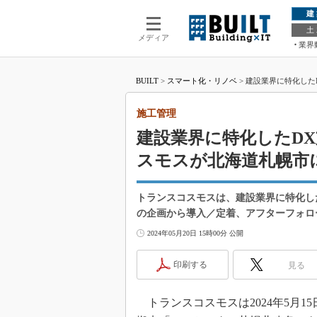
建
土
メディア
業界
BUILT
>
スマート化・リノベ
>
建設業界に特化した
施工管理
建設業界に特化したD
スモスが北海道札幌市
トランスコスモスは、建設業界に特化し
の企画から導入／定着、アフターフォロ
2024年05月20日 15時00分 公開
印刷する
見る
トランスコスモスは2024年5月1