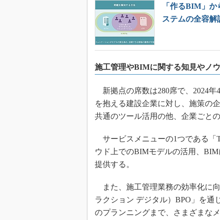
「作るBIM」か
ステムの全容解
施工管理やBIMに関する知見やノ
新拠点の席数は280席で、2024
を抱える建設企業に対し、施策の
共通のツール活用の他、企業ごと
サービスメニューの1つである「To
ウド上でのBIMモデルの活用、BI
提供する。
また、施工管理業務の効率化に向けては、専
ラクション デジタル）BPO」を
のプランニングまで、さまざまな