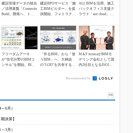
建設現場データの統合
建設BPOサービス「施
AIとBIMを活用、施工
／活用基盤「Connectix
工BIMビルダー」を提
バックオフィス支援ク
Build」開発へ、トラ
供開始、フォトラクシ
ラウド「aoz cloud」の
ンス...
ョン
提供開...
フリーダムアーキ
「作るBIM」から「使
M＆F tecnicaがBIMモ
が“住宅分野のBIMコ
うBIM」へ、大林組
デリング会社として国
ンサル”を開始、BIM
の“LOD”を共有する管
内2社目となるISO196
確認申請100件のノ...
理システムの全...
5...
Recommended by
PR
4～6月）
月期決算】
1～3月）