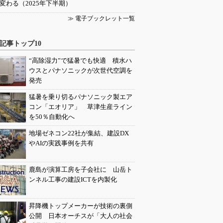
変わる（2025年下半期）
≫ 電子ブックレット一覧
記事トップ10
“高除湿力”で猛暑でも快適 積水ハ
ウスとパナソニックが次世代空調を
発売
猛暑を乗り切るパナソニック製エア
コン「エオリア」 草津生産ライン
を50％自動化へ
地場ゼネコン22社が集結、建設DX
やAIの実践事例を共有
鹿島が演算工房を子会社に 山岳ト
ンネル工事の建設ICTを内製化
昇降機トップメーカーが技術の裏側
公開 日本オーチスが「大人の社会