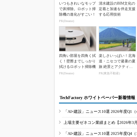
いつもきれいなモップ
清水建設のBIM文化の
で床掃除。ロボット掃
定着と加速を伴走支援
除機の進化がすごい！
する応用技術
PR(Dreame)
四角い部屋を四角く拭
楽しさいっぱい！北海
く！壁際までしっかり
道・ニセコで避暑の夏
拭けるロボット掃除機
旅 絶景とアクティビ
ティが揃う「ニセコ
PR(Dreame)
PR(東急不動産)
東...
TechFactory ホワイトペーパー新着情報
「AI×建設」ニュース10選 2026年度Q1（
上場主要ゼネコン業績まとめ【2026年3
「AI×建設」ニュース10選 2025年度Q4（