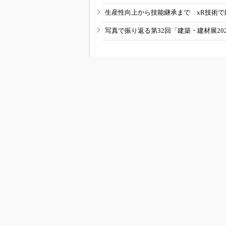
生産性向上から技能継承まで xR技術で
写真で振り返る第32回「建築・建材展20
RSSフィード
B
BUILT