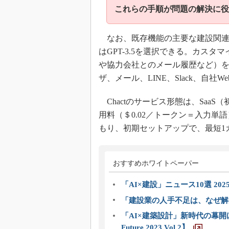
これらの手順が問題の解決に役
なお、既存機能の主要な建設関連法
はGPT-3.5を選択できる。カス
や協力会社とのメール履歴など）
ザ、メール、LINE、Slack、自社
Chactのサービス形態は、Saa
用料（＄0.02／トークン＝入力
もり、初期セットアップで、最短1
おすすめホワイトペーパー
「AI×建設」ニュース10選 202
「建設業の人手不足は、なぜ解
「AI×建築設計」新時代の幕開け
Future 2023 Vol.2】