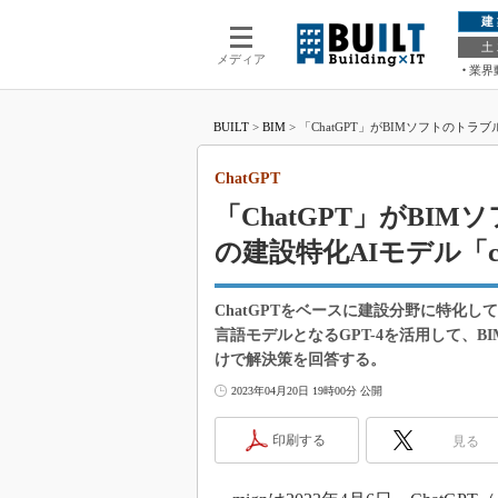
建
土
メディア
業界
BUILT
>
BIM
>
「ChatGPT」がBIMソフトのトラブ
ChatGPT
「ChatGPT」がBI
の建設特化AIモデル「c
ChatGPTをベースに建設分野に特化し
言語モデルとなるGPT-4を活用して、
けで解決策を回答する。
2023年04月20日 19時00分 公開
印刷する
見る