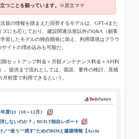
立つことを願っています。
※原文ママ
規の情報を踏まえた回答するモデルは、GPT-4また
タマイズにも応じており、建設関連法規以外のQ&A（顧客
を学習したモデルの独自開発に加え、利用環境はブラウ
Webサイトの埋め込みも可能だ。
S（初期セットアップ料金＋月額メンテナンス料金＋API利
単語）。提供まで流れとしては、面談、要件の検討、見積
カ月程度で利用できるという。
5年度Q3（10～12月）
消しないのか？」BUILT独自レポート
／“使う”“残す”ためのBIMと建築情報【Archi