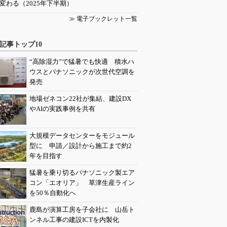
変わる（2025年下半期）
≫ 電子ブックレット一覧
記事トップ10
“高除湿力”で猛暑でも快適 積水ハ
ウスとパナソニックが次世代空調を
発売
地場ゼネコン22社が集結、建設DX
やAIの実践事例を共有
大規模データセンターをモジュール
型に 申請／設計から施工まで約2
年を目指す
猛暑を乗り切るパナソニック製エア
コン「エオリア」 草津生産ライン
を50％自動化へ
鹿島が演算工房を子会社に 山岳ト
ンネル工事の建設ICTを内製化