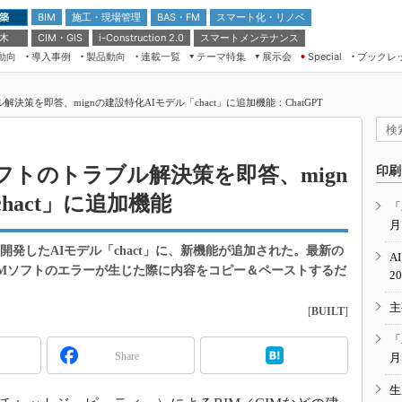
 築
施工・現場管理
BAS・FM
スマート化・リノベ
BIM
 木
CIM・GIS
スマートメンテナンス
i-Construction 2.0
動向
導入事例
製品動向
連載一覧
テーマ特集
展示会
ブックレ
Special
建設Tech NEXT BREAK
メンテナンス・レジリエンス
TOKYO2026
ル解決策を即答、mignの建設特化AIモデル「chact」に追加機能：ChatGPT
ドローンがもたらす建設業界の“ゲー
第8回 国際 建設・測量展
ムチェンジ” Ver.2.0
（CSPI2026）
脱3Kから新3Kへ導く建設×IT
第10回 JAPAN BUILD TOKYO－建
Mソフトのトラブル解決策を即答、mign
印刷
築・土木・不動産の先端技術展－
“Society5.0”時代のスマートビル
hact」に追加機能
Japan Drone 2023
VR／ARが描くモノづくりのミライ
「
月
メンテナンス・レジリエンスOSAKA
2020
て開発したAIモデル「chact」に、新機能が追加された。最新の
A
日本 ものづくりワールド 2020
BIMソフトのエラーが生じた際に内容をコピー＆ペーストするだ
2
メンテナンス・レジリエンスTOKYO
主
2019
[
BUILT
]
IGAS2018
「
Share
月
生