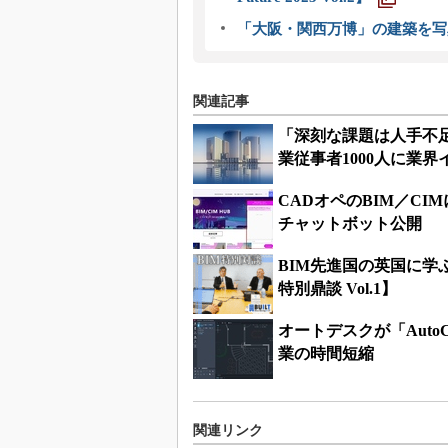
「大阪・関西万博」の建築を写
関連記事
「深刻な課題は人手不足
業従事者1000人に業
CADオペのBIM／CIM
チャットボット公開
BIM先進国の英国に学ぶ
特別鼎談 Vol.1】
オートデスクが「Auto
業の時間短縮
関連リンク