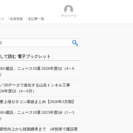
マイページ
ット
会員登録
全記事一覧
して読む 電子ブックレット
AI×建設」ニュース10選 2026年度Q1（4～6
）
I／3Dデータで進化する山岳トンネル工事
026年度Q1（4～6月）
要上場ゼネコン業績まとめ【2026年3月期】
AI×建設」ニュース10選 2025年度Q4（1～3
）
産性向上から技能継承まで xR技術で建設業