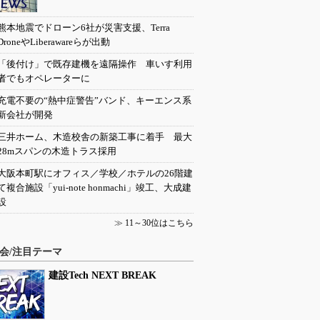
熊本地震でドローン6社が災害支援、Terra
DroneやLiberawareらが出動
「後付け」で既存建機を遠隔操作 車いす利用
者でもオペレーターに
充電不要の“熱中症警告”バンド、キーエンス系
新会社が開発
三井ホーム、木造校舎の新築工事に着手 最大
28mスパンの木造トラス採用
大阪本町駅にオフィス／学校／ホテルの26階建
て複合施設「yui-note honmachi」竣工、大成建
設
≫
11～30位はこちら
会/注目テーマ
建設Tech NEXT BREAK