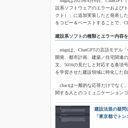
mignは2023年4月6日、Chat
設系ソフトウェアのエラーおよびトラ
クト）」に追加実装したと発表し
をコピー＆ペーストすることで、Ch
建設系ソフトの種類とエラー内容
mignは、ChatGPTの言語モデル「
開発、都市計画、建築／住宅関連の
文、5016の見だしと対応する条項
を学習させた建設領域に特化した自然
chactは一般的な応答だけでな
関する人とのコミュニケーション
建設法規の疑問に
「東京都でトン