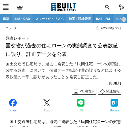
建築
BIM・CAD
スマート化・リノベ
施工・現場管理
BAS・FM
土木
ニュース
2022年8月30日
調査レポート
国交省が過去の住宅ローンの実態調査で公表数値
に誤り、訂正データを公表
国土交通省住宅局は、過去に発表した「民間住宅ローンの実態に
関する調査」において、個票データ転記作業の誤りなどにより公
表数値の一部に誤りがあったことを発表し訂正した。
[BUILT]
PC用表示
関連情報
Share
Post
LINE
Hatena
国土交通省住宅局は、過去に発表した「民間住宅ローンの実態