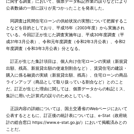
に関する調査」において、個票データ転記作業の誤りなどにより
公表数値の一部に誤りが見つかったことを発表した。
同調査は民間住宅ローンの供給状況の実態について把握するこ
となどを目的としており、平成15年（2003年度）から実施され
ている。今回訂正が生じた調査実施年は、平成30年度調査（平
成31年3月公表）、令和元年度調査（令和2年3月公表）、令和2
年度調査（令和3年3月公表）分となる。
訂正が生じた集計項目は、個人向け住宅ローンの実績（新規貸
出額、残高、新規貸出額の使途別割合など）、賃貸住宅の建設・
購入に係る融資の実績（新規貸出額、残高）、住宅ローンの商品
ラインアップ（商品として取り扱っている割合など）とのこと
だ。訂正が生じた理由に関しては、個票データからの転記ミス、
集計に用いた計算式の誤りのためとしている。
正誤内容の詳細については、国土交通省のWebページにおいて
公表するとともに、訂正後の統計表については、e-Stat（政府統
計の総合窓口 https://www.e-stat.go.jp/）において掲載済みとの
ことだ。