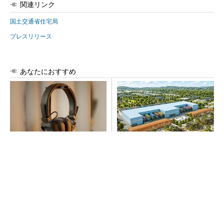
関連リンク
国土交通省住宅局
プレスリリース
あなたにおすすめ
64年の歴史が宿るヘッドホ
大規模データセンターをモジ
ン、いい意味で「想定外」の
ュール型に 申請／設計から
音質
施工まで約2年を目指す
PR(Marshall Group AB)
SNSアカウントを着実に成長。実はみんなココ
使ってます。
PR(Dreaw合同会社)