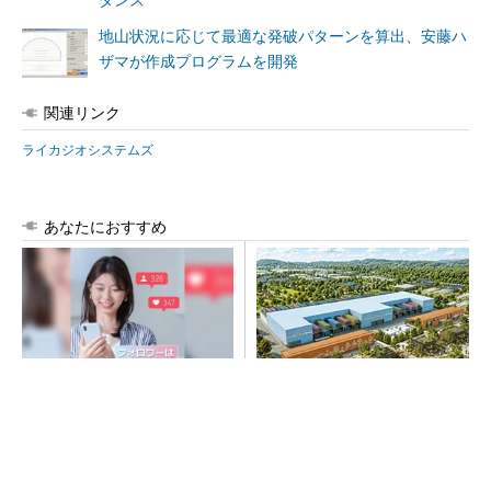
ダンス”
地山状況に応じて最適な発破パターンを算出、安藤ハ
ザマが作成プログラムを開発
関連リンク
ライカジオシステムズ
あなたにおすすめ
SNSアカウントを着実に成
大規模データセンターをモジ
長。実はみんなココ使ってま
ュール型に 申請／設計から
す。
施工まで約2年を目指す
PR(Dreaw合同会社)