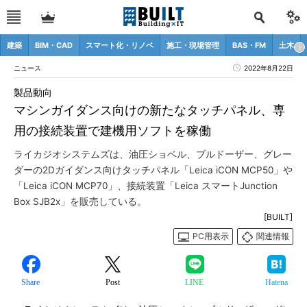
建築
BIM・CAD
スマート化・リノベ
施工・現場管理
BAS・FM
土木
ニュース
2022年8月22日
製品動向
マシンガイダンス向けの新たなタッチパネル、専
用の接続装置で建機用ソフトを稼働
ライカジオシステムズは、油圧ショベル、ブルドーザー、グレー
ダーの2Dガイダンス向けタッチパネル「Leica iCON MCP50」や
「Leica iCON MCP70」、接続装置「Leica スマートJunction
Box SJB2x」を販売している。
[BUILT]
PC用表示
関連情報
Share
Post
LINE
Hatena