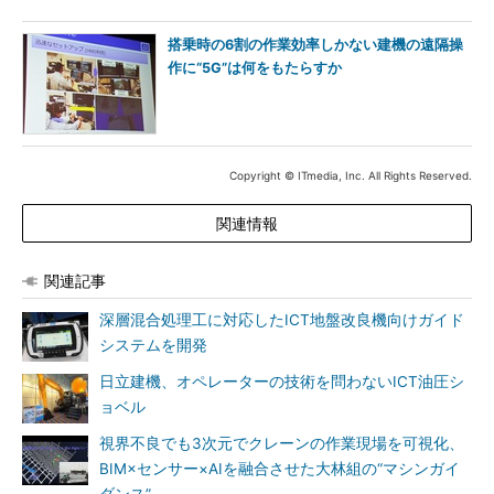
搭乗時の6割の作業効率しかない建機の遠隔操
作に“5G”は何をもたらすか
Copyright © ITmedia, Inc. All Rights Reserved.
関連情報
関連記事
深層混合処理工に対応したICT地盤改良機向けガイド
システムを開発
日立建機、オペレーターの技術を問わないICT油圧シ
ョベル
視界不良でも3次元でクレーンの作業現場を可視化、
BIM×センサー×AIを融合させた大林組の“マシンガイ