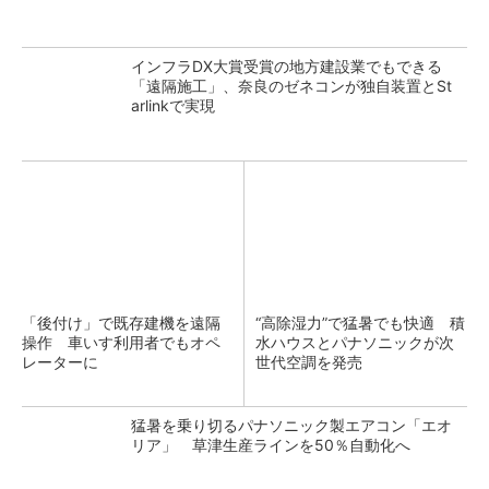
インフラDX大賞受賞の地方建設業でもできる
「遠隔施工」、奈良のゼネコンが独自装置とSt
arlinkで実現
「後付け」で既存建機を遠隔
“高除湿力”で猛暑でも快適 積
操作 車いす利用者でもオペ
水ハウスとパナソニックが次
レーターに
世代空調を発売
猛暑を乗り切るパナソニック製エアコン「エオ
リア」 草津生産ラインを50％自動化へ