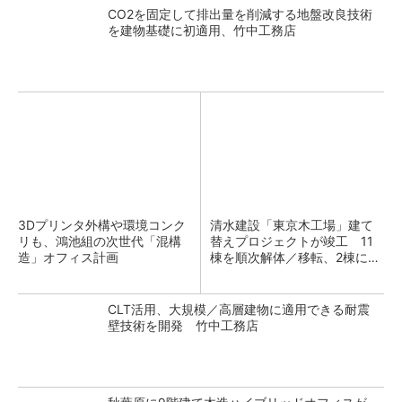
CO2を固定して排出量を削減する地盤改良技術
を建物基礎に初適用、竹中工務店
3Dプリンタ外構や環境コンク
清水建設「東京木工場」建て
リも、鴻池組の次世代「混構
替えプロジェクトが竣工 11
造」オフィス計画
棟を順次解体／移転、2棟に集
約
CLT活用、大規模／高層建物に適用できる耐震
壁技術を開発 竹中工務店