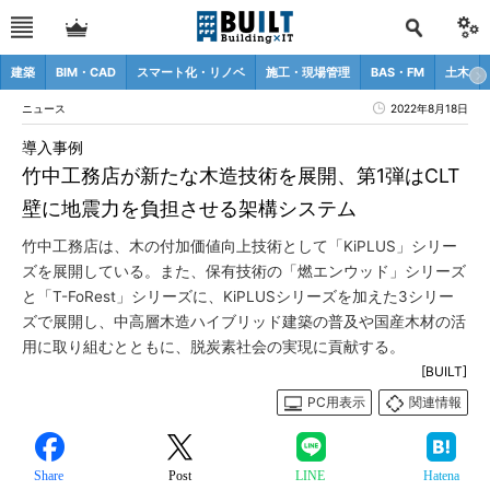
建築
BIM・CAD
スマート化・リノベ
施工・現場管理
BAS・FM
土木
ニュース
2022年8月18日
導入事例
竹中工務店が新たな木造技術を展開、第1弾はCLT
壁に地震力を負担させる架構システム
竹中工務店は、木の付加価値向上技術として「KiPLUS」シリー
ズを展開している。また、保有技術の「燃エンウッド」シリーズ
と「T-FoRest」シリーズに、KiPLUSシリーズを加えた3シリー
ズで展開し、中高層木造ハイブリッド建築の普及や国産木材の活
用に取り組むとともに、脱炭素社会の実現に貢献する。
[BUILT]
PC用表示
関連情報
Share
Post
LINE
Hatena