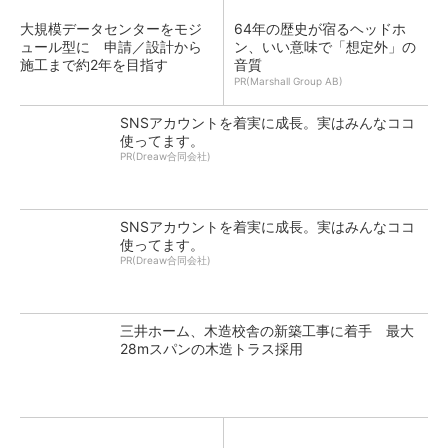
大規模データセンターをモジ
64年の歴史が宿るヘッドホ
ュール型に 申請／設計から
ン、いい意味で「想定外」の
施工まで約2年を目指す
音質
PR(Marshall Group AB)
SNSアカウントを着実に成長。実はみんなココ
使ってます。
PR(Dreaw合同会社)
SNSアカウントを着実に成長。実はみんなココ
使ってます。
PR(Dreaw合同会社)
三井ホーム、木造校舎の新築工事に着手 最大
28mスパンの木造トラス採用