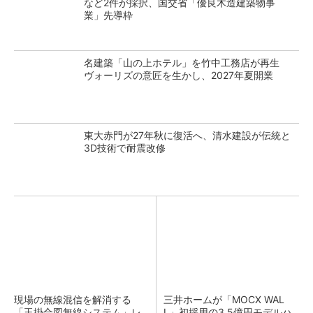
など2件が採択、国交省「優良木造建築物事
業」先導枠
名建築「山の上ホテル」を竹中工務店が再生
ヴォーリズの意匠を生かし、2027年夏開業
東大赤門が27年秋に復活へ、清水建設が伝統と
3D技術で耐震改修
現場の無線混信を解消する
三井ホームが「MOCX WAL
「玉掛合図無線システム」レ
L」初採用の3.5億円モデルハ