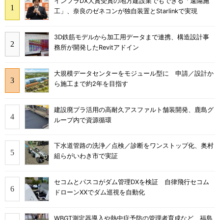
インフラDX大賞受賞の地方建設業でもできる「遠隔施
工」、奈良のゼネコンが独自装置とStarlinkで実現
3D鉄筋モデルから加工用データまで連携、構造設計事
務所が開発したRevitアドイン
大規模データセンターをモジュール型に 申請／設計か
ら施工まで約2年を目指す
建設廃プラ活用の高耐久アスファルト舗装開発、鹿島グ
ループ内で資源循環
下水道管路の洗浄／点検／診断をワンストップ化、奥村
組らがいわき市で実証
セコムとパスコがダム管理DXを検証 自律飛行セコム
ドローンXXでダム巡視を自動化
WBGT測定器導入や熱中症予防の管理者育成など、福島