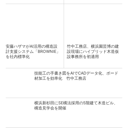
安藤ハザマがAI活用の構造設
竹中工務店、横浜園芸博の建
計支援システム「BROWNIE」
設現場にハイブリッド木造仮
を社内標準化
設事務所を初適用
技能工の手書き図をAIでCADデータ化、ボード
材加工を効率化 竹中工務店
横浜新杉田にSE構法採用の5階建て木造ビル、
構造見学会を開催