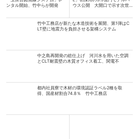
ンタル開始、竹中らが開発
ウス公開 大開口で示す次世
代木造邸宅
竹中工務店が新たな木造技術を展開、第1弾はC
LT壁に地震力を負担させる架構システム
中之島再開発の総仕上げ 河川水を用いた空調
とCLT耐震壁の木質オフィス着工、関電不
都内社員寮で木材の環境認証ラベル2種を取
得、国産材割合74.8％ 竹中工務店