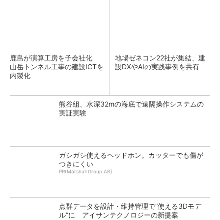
鹿島が演算工房を子会社化
地場ゼネコン22社が集結、建
山岳トンネル工事の建設ICTを
設DXやAIの実践事例を共有
内製化
熊谷組、水深32mの海底で遠隔操作システムの
実証実験
ガシガシ使えるヘッドホン。カッターでも傷が
つきにくい
PR(Marshall Group AB)
点群データを設計・維持管理で“使える3Dモデ
ル”に アイサンテクノロジーの新提案