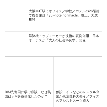
大阪本町駅にオフィス／学校／ホテルの26階建
て複合施設「yui-note honmachi」竣工、大成
建設
昇降機トップメーカーが技術の裏側公開 日本
オーチスが「大人の社会科見学」開催
BIM先進国に学ぶ鼎談 なぜ英
仮設トイレなどのレンタル企
国はBIMを義務化したのか？
業が東京理科大発イノフィス
のアシストスーツ導入