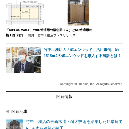
「KiPLUS WALL」のRC造適用の概念図（左）とRC造適用の
施工例（右）
出典：竹中工務店プレスリリース
竹中工務店の「燃エンウッド」活用事例、約
1515m2の燃エンウッドを導入する施設とは？
Copyright © ITmedia, Inc. All Rights Reserved.
関連情報
関連記事
竹中工務店の最新木造・耐火技術を結集した12階建て
RC＋木造建築が竣工