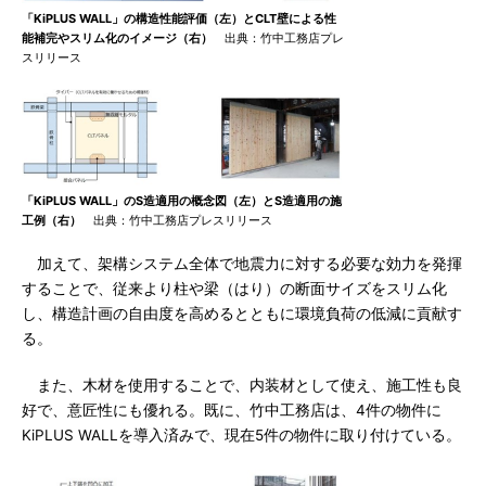
「KiPLUS WALL」の構造性能評価（左）とCLT壁による性
能補完やスリム化のイメージ（右）
出典：竹中工務店プレ
スリリース
「KiPLUS WALL」のS造適用の概念図（左）とS造適用の施
工例（右）
出典：竹中工務店プレスリリース
加えて、架構システム全体で地震力に対する必要な効力を発揮
することで、従来より柱や梁（はり）の断面サイズをスリム化
し、構造計画の自由度を高めるとともに環境負荷の低減に貢献す
る。
また、木材を使用することで、内装材として使え、施工性も良
好で、意匠性にも優れる。既に、竹中工務店は、4件の物件に
KiPLUS WALLを導入済みで、現在5件の物件に取り付けている。