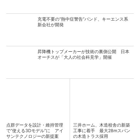
充電不要の“熱中症警告”バンド、キーエンス系
新会社が開発
昇降機トップメーカーが技術の裏側公開 日本
オーチスが「大人の社会科見学」開催
点群データを設計・維持管理
三井ホーム、木造校舎の新築
で“使える3Dモデル”に アイ
工事に着手 最大28mスパン
サンテクノロジーの新提案
の木造トラス採用