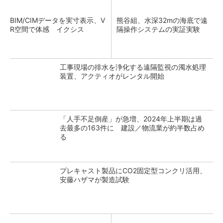
BIM/CIMデータを実寸表示、V
熊谷組、水深32mの海底で遠
R空間で体感 イクシス
隔操作システムの実証実験
工事現場の排水を浄化する遠隔監視の濁水処理
装置、アクティオがレンタル開始
「人手不足倒産」が急増、2024年上半期は過
去最多の163件に 建設／物流業が約半数占め
る
プレキャスト製品にCO2固定型コンクリ活用、
安藤ハザマが製造試験