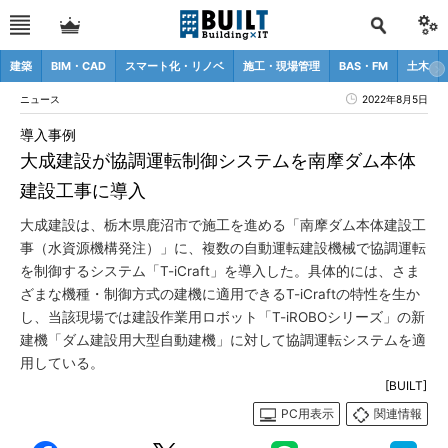
建築
BIM・CAD
スマート化・リノベ
施工・現場管理
BAS・FM
土木
ニュース
2022年8月5日
導入事例
大成建設が協調運転制御システムを南摩ダム本体
建設工事に導入
大成建設は、栃木県鹿沼市で施工を進める「南摩ダム本体建設工
事（水資源機構発注）」に、複数の自動運転建設機械で協調運転
を制御するシステム「T-iCraft」を導入した。具体的には、さま
ざまな機種・制御方式の建機に適用できるT-iCraftの特性を生か
し、当該現場では建設作業用ロボット「T-iROBOシリーズ」の新
建機「ダム建設用大型自動建機」に対して協調運転システムを適
用している。
[BUILT]
PC用表示
関連情報