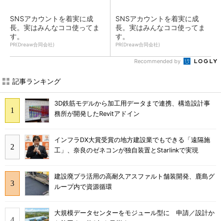
SNSアカウントを着実に成
SNSアカウントを着実に成
長。実はみんなココ使ってま
長。実はみんなココ使ってま
す。
す。
PR(Dreaw合同会社)
PR(Dreaw合同会社)
Recommended by
記事ランキング
3D鉄筋モデルから加工用データまで連携、構造設計事
務所が開発したRevitアドイン
インフラDX大賞受賞の地方建設業でもできる「遠隔施
工」、奈良のゼネコンが独自装置とStarlinkで実現
建設廃プラ活用の高耐久アスファルト舗装開発、鹿島グ
ループ内で資源循環
大規模データセンターをモジュール型に 申請／設計か