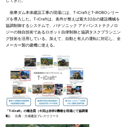
してきた。
南摩ダム本体建設工事の現場には、T-iCraftとT-iROBOシリー
ズを導入した。T-iCraftは、条件が整えば最大32台の建設機械を
協調制御するシステムで、パナソニック アドバンストテクノロ
ジーの独自技術であるロボット自律制御と協調タスクプランニン
グ技術を活用している。加えて、自動と有人の運転に対応し、全
メーカー製の建機に使える。
「T-iCraft」の概念図（今回は赤枠2機種を現場にて協調運
転）
出典：大成建設プレスリリース