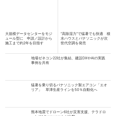
大規模データセンターをモジ
“高除湿力”で猛暑でも快適 積
ュール型に 申請／設計から
水ハウスとパナソニックが次
施工まで約2年を目指す
世代空調を発売
地場ゼネコン22社が集結、建設DXやAIの実践
事例を共有
猛暑を乗り切るパナソニック製エアコン「エオ
リア」 草津生産ラインを50％自動化へ
熊本地震でドローン6社が災害支援、テラドロ