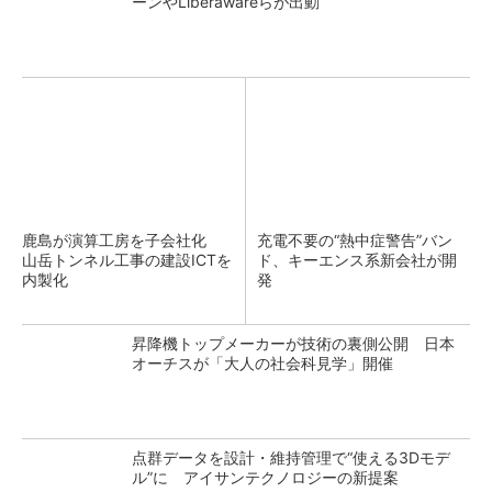
ーンやLiberawareらが出動
鹿島が演算工房を子会社化
充電不要の“熱中症警告”バン
山岳トンネル工事の建設ICTを
ド、キーエンス系新会社が開
内製化
発
昇降機トップメーカーが技術の裏側公開 日本
オーチスが「大人の社会科見学」開催
点群データを設計・維持管理で“使える3Dモデ
ル”に アイサンテクノロジーの新提案