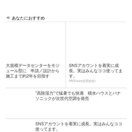
あなたにおすすめ
大規模データセンターをモジ
SNSアカウントを着実に成
ュール型に 申請／設計から
長。実はみんなココ使ってま
施工まで約2年を目指す
す。
PR(Dreaw合同会社)
“高除湿力”で猛暑でも快適 積水ハウスとパナ
ソニックが次世代空調を発売
SNSアカウントを着実に成長。実はみんなココ
使ってます。