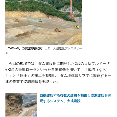
「T-iCraft」の実証実験状況
出典：大成建設プレスリリー
ス
今回の現場では、ダム建設用に開発した2台の大型ブルドーザ
や2台の振動ローラといった自動建機を用いて、「敷均（なら）
し」と「転圧」の施工を制御し、ダム堤体盛り立てに関連する一
連の作業で協調運転を実現した。
自動運転する複数の建機を制御し協調運転を実
現するシステム、大成建設