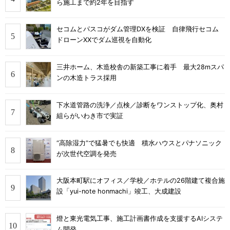
ら施工まで約2年を目指す
セコムとパスコがダム管理DXを検証 自律飛行セコム
ドローンXXでダム巡視を自動化
三井ホーム、木造校舎の新築工事に着手 最大28mスパ
ンの木造トラス採用
下水道管路の洗浄／点検／診断をワンストップ化、奥村
組らがいわき市で実証
“高除湿力”で猛暑でも快適 積水ハウスとパナソニック
が次世代空調を発売
大阪本町駅にオフィス／学校／ホテルの26階建て複合施
設「yui-note honmachi」竣工、大成建設
燈と東光電気工事、施工計画書作成を支援するAIシステ
ム開発