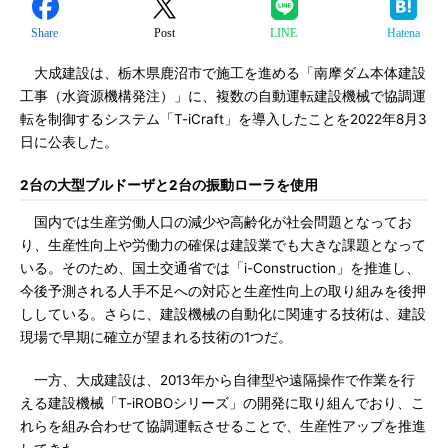
Share
Post
LINE
Hatena
大成建設は、栃木県鹿沼市で施工を進める「南摩ダム本体建設
工事（水資源機構発注）」に、複数の自動運転建設機械で協調運
転を制御するシステム「T-iCraft」を導入したことを2022年8月3
日に公表した。
2台の大型ブルドーザと2台の振動ローラを使用
国内では生産労働人口の減少や高齢化が社会問題となってお
り、生産性向上や労働力の確保は建設業でも大きな課題となって
いる。そのため、国土交通省では「i-Construction」を推進し、
今後予測される人手不足への対応と生産性向上の取り組みを後押
ししている。さらに、建設機械の自動化に関連する技術は、建設
現場で早期に確立が望まれる技術の1つだ。
一方、大成建設は、2013年から自律型や遠隔操作で作業を行
える建設機械「T-iROBOシリーズ」の開発に取り組んでおり、こ
れらを組み合わせて協調運転させることで、生産性アップを推進