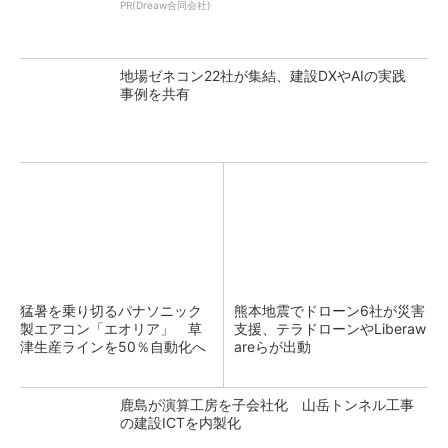
PR(Dreaw合同会社)
地場ゼネコン22社が集結、建設DXやAIの実践
事例を共有
猛暑を乗り切るパナソニック
熊本地震でドローン6社が災害
製エアコン「エオリア」 草
支援、テラドローンやLiberaw
津生産ラインを50％自動化へ
areらが出動
鹿島が演算工房を子会社化 山岳トンネル工事
の建設ICTを内製化