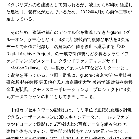
メタボリズムの名建築として知られるが、竣工から50年が経過し
た建物は、老朽化が進んでいるため、2022年4月から解体工事が
始まっている。
そのため、建築や都市のデジタル化を推進してきたgluon（グ
ルーオン）が中心となり、3次元計測技術で複雑な形状を3次元
データで正確に記録し、名建築の価値を後世へ継承する「3D
Digital Archive Project」の一環で制作費などを募るクラウドフ
ァンディングがスタート。クラウドファンディングサイト
「MotionGallery」で、中銀カプセルのNFTなどをリターンとし
て資金を募っている。企画・監修は、gluonの東京大学 生産技術
研究所 特任教授 豊田啓介氏と東京藝術大学 美術学部 建築科教授
金田充弘氏。クモノスコーポレーションは、プロジェクトに3次
元データスキャンの担当として参画している。
中銀カプセルタワーの記録には、ミリ単位で正確な距離を計測
できるレーザースキャンの3Dスキャンデータと、一眼レフカメ
ラやドローンで撮影した2万枚以上の写真データを組み合わせ、
建物全体をスキャン。実空間の情報を丸ごと3次元データ化し、
平面的な写真や図面だけでは記録しきれない複雑な形状や立体的