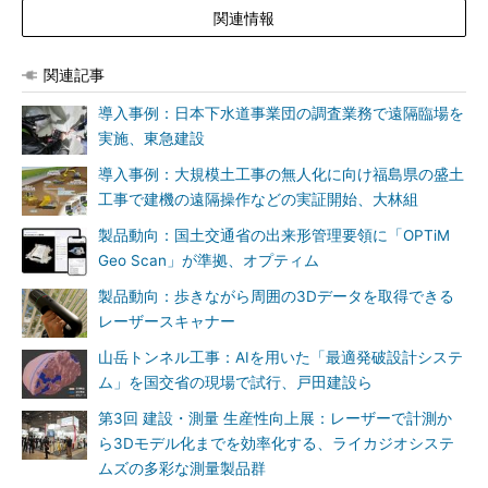
関連情報
関連記事
導入事例：日本下水道事業団の調査業務で遠隔臨場を
実施、東急建設
導入事例：大規模土工事の無人化に向け福島県の盛土
工事で建機の遠隔操作などの実証開始、大林組
製品動向：国土交通省の出来形管理要領に「OPTiM
Geo Scan」が準拠、オプティム
製品動向：歩きながら周囲の3Dデータを取得できる
レーザースキャナー
山岳トンネル工事：AIを用いた「最適発破設計システ
ム」を国交省の現場で試行、戸田建設ら
第3回 建設・測量 生産性向上展：レーザーで計測か
ら3Dモデル化までを効率化する、ライカジオシステ
ムズの多彩な測量製品群