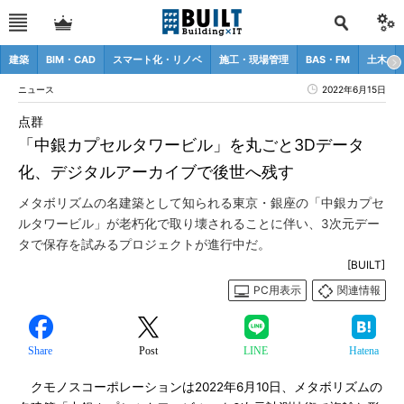
建築
BIM・CAD
スマート化・リノベ
施工・現場管理
BAS・FM
土木
ニュース
2022年6月15日
点群
「中銀カプセルタワービル」を丸ごと3Dデータ
化、デジタルアーカイブで後世へ残す
メタボリズムの名建築として知られる東京・銀座の「中銀カプセ
ルタワービル」が老朽化で取り壊されることに伴い、3次元デー
タで保存を試みるプロジェクトが進行中だ。
[BUILT]
PC用表示
関連情報
Share
Post
LINE
Hatena
クモノスコーポレーションは2022年6月10日、メタボリズムの