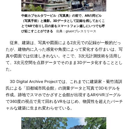
中銀カプセルタワービル（写真奥）の前で、ARの同ビル
（写真手前）と撮影。3Dデータとして記録を残しておくこ
とでARで在りし日の姿をスマートフォン越しにいつでも呼
び起こすことができる
出典：gluonプレスリリース
従来、建築は、写真や図面による2次元での記録が一般的だっ
たが、建物内に入った感覚や角度によって変化する佇まいは、写
真や図面では伝達しきれない。そこで、3次元計測技術を活用し
て、3次元空間を点群データでそのまま3Dデータ化することとし
た。
3D Digital Archive Projectでは、これまでに建築家・菊竹清訓
氏による「旧都城市民会館」の測量データと写真で3Dモデルを
作成。跡地でスマホでかざすと会館が出現するARやVRゴーグル
で360度の視点で見て回れるVRをはじめ、物質性を超えたバーチ
ャルな建築に生まれ変わらせている。