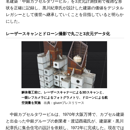
名建築「中銀カプセルタワービル」を3次元計測技術で複雑な形
状を正確に記録し、黒川紀章氏が設計した建築の価値をデジタル
レガシーとして後世へ継承していくことを目指していると明らか
にした。
レーザースキャンとドローン撮影で丸ごと3次元データ化
解体着工前に、レーザースキャナーによる3Dスキャンと、
一眼レフカメラによるフォトグラメトリ、ドローンによる航
空測量を実施
出典：gluonプレスリリース
中銀カプセルタワービルは、1970年大阪万博で、カプセル建築
と出会った中銀グループの創業者・渡辺酉蔵氏が、建築家・黒川
紀章氏に集合住宅の設計を依頼し、1972年に完成した。現在では