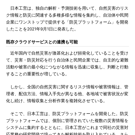
日本工営は、独自の解析・予測技術を用いて、自然災害のリス
ク情報と防災に関連する多種多様な情報を集約し、自治体や民間
企業にワンストップで提供する「防災プラットフォーム」を開発
したことを2021年9月1日に発表した。
既存クラウドサービスとの連携も可能
近年国内で自然災害が激甚化および頻発化していることを受け
て、災害・防災対応を行う自治体と民間企業では、自主的な避難
活動や被害の最小化につながる情報を迅速に収集し、判断と行動
することの重要性が増している。
しかし、全国の自然災害に関するリスク情報や被害情報は、管
理者、配信方法、情報入手先が異なる他、各地域で被害状況が変
化し続け、情報収集と分析作業を複雑化させている。
そこで、日本工営は、防災プラットフォームを開発した。防災
プラットフォームでは、個別に管理されていた複数の災害情報を
システムに集約するとともに、日本工営がこれまで同社の災害対
応業務や研究開発で培ってきた解析技術を取り入れている。さら