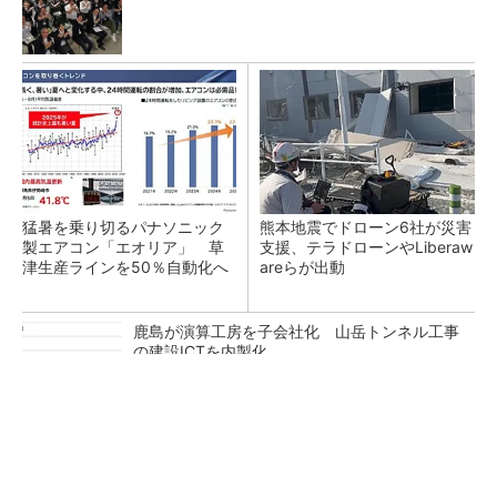
猛暑を乗り切るパナソニック
熊本地震でドローン6社が災害
製エアコン「エオリア」 草
支援、テラドローンやLiberaw
津生産ラインを50％自動化へ
areらが出動
鹿島が演算工房を子会社化 山岳トンネル工事
の建設ICTを内製化
充電不要の“熱中症警告”バンド、キーエンス系
新会社が開発