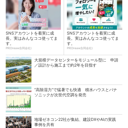
SNSアカウントを着実に成
SNSアカウントを着実に成
長。実はみんなココ使ってま
長。実はみんなココ使ってま
す。
す。
PR(Dreaw合同会社)
PR(Dreaw合同会社)
大規模データセンターをモジュール型に 申請
／設計から施工まで約2年を目指す
“高除湿力”で猛暑でも快適 積水ハウスとパナ
ソニックが次世代空調を発売
地場ゼネコン22社が集結、建設DXやAIの実践
事例を共有