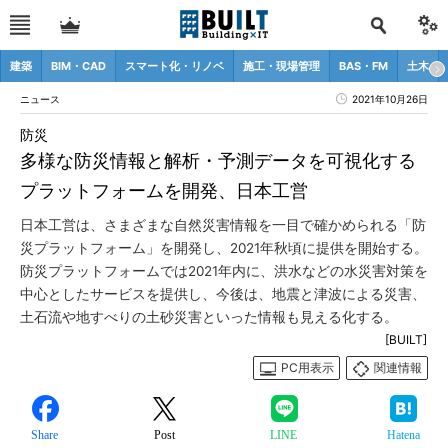
建築
BIM・CAD
スマート化・リノベ
施工・現場管理
BAS・FM
土木
ニュース
2021年10月26日
防災
多様な防災情報と解析・予測データを可視化する
プラットフォームを開発、日本工営
日本工営は、さまざまな自然災害情報を一目で確かめられる「防
災プラットフォーム」を開発し、2021年秋頃に提供を開始する。
防災プラットフォームでは2021年内に、洪水などの水災害対策を
中心としたサービスを提供し、今後は、地震と津波による災害、
土石流や地すべりの土砂災害といった情報も見える化する。
[BUILT]
PC用表示
関連情報
Share
Post
LINE
Hatena