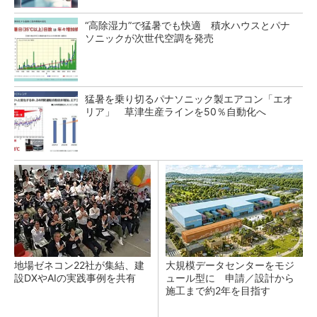
“高除湿力”で猛暑でも快適 積水ハウスとパナ
ソニックが次世代空調を発売
猛暑を乗り切るパナソニック製エアコン「エオ
リア」 草津生産ラインを50％自動化へ
地場ゼネコン22社が集結、建
大規模データセンターをモジ
設DXやAIの実践事例を共有
ュール型に 申請／設計から
施工まで約2年を目指す