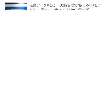
点群データを設計・維持管理で“使える3Dモデ
ル”に アイサンテクノロジーの新提案
熊本地震でドローン6社が災害支援、テラドロ
ーンやLiberawareらが出動
鹿島が演算工房を子会社化 山岳トンネル工事
の建設ICTを内製化