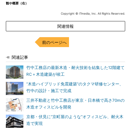
観や概要（右）
Copyright © ITmedia, Inc. All Rights Reserved.
関連情報
前のページへ
関連記事
竹中工務店の最新木造・耐火技術を結集した12階建て
RC＋木造建築が竣工
“木造ハイブリッド免震建築”のタクマ研修センター、
竹中の設計・施工で完成
三井不動産と竹中工務店が東京・日本橋で高さ70mの
木造オフィスビルを開発
京都・伏見に“京町屋のような”オフィスビル、耐火木
造で実現