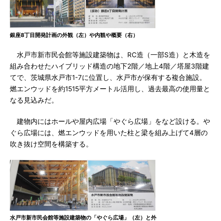
銀座8丁目開発計画の外観（左）や内観や概要（右）
水戸市新市民会館等施設建築物は、RC造（一部S造）と木造を
組み合わせたハイブリッド構造の地下2階／地上4階／塔屋3階建
てで、茨城県水戸市1-7に位置し、水戸市が保有する複合施設。
燃エンウッドを約1515平方メートル活用し、過去最高の使用量と
なる見込みだ。
建物内にはホールや屋内広場「やぐら広場」をなど設ける。や
ぐら広場には、燃エンウッドを用いた柱と梁を組み上げて4層の
吹き抜け空間を構築する。
水戸市新市民会館等施設建築物の「やぐら広場」（左）と外