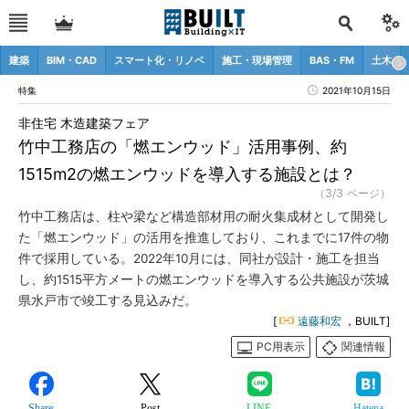
建築
BIM・CAD
スマート化・リノベ
施工・現場管理
BAS・FM
土木
特集
2021年10月15日
非住宅 木造建築フェア
竹中工務店の「燃エンウッド」活用事例、約
1515m2の燃エンウッドを導入する施設とは？
（3/3 ページ）
竹中工務店は、柱や梁など構造部材用の耐火集成材として開発し
た「燃エンウッド」の活用を推進しており、これまでに17件の物
件で採用している。2022年10月には、同社が設計・施工を担当
し、約1515平方メートの燃エンウッドを導入する公共施設が茨城
県水戸市で竣工する見込みだ。
[
遠藤和宏
，BUILT]
PC用表示
関連情報
Share
Post
LINE
Hatena