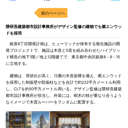
前のページへ
隈研吾建築都市設計事務所がデザイン監修の建物でも燃エンウッ
ドを採用
銀座8丁目開発計画は、ヒューリックが保有する複合施設の開
発プロジェクトで、施設は木造とS造を組み合わせたハイブリッ
ド構造の地下1階／地上12階建てで、東京都中央区銀座8－9－15
に立地する。
建物は、塔状比が高く、12層の木造架構を備え、燃エンウッド
を採用した制振壁や防振柱などを合計で約222平方メートル利用
し、CLTを約50平方メートル用いる。デザイン監修は隈研吾建築
都市設計事務所が担当し、外装には、樹木の枝が重なり合うよう
なイメージで木質ルーバーをランダムに配置する。