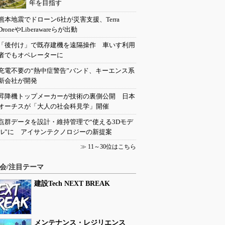
年を目指す
熊本地震でドローン6社が災害支援、Terra
DroneやLiberawareらが出動
「後付け」で既存建機を遠隔操作 車いす利用
者でもオペレーターに
充電不要の“熱中症警告”バンド、キーエンス系
新会社が開発
昇降機トップメーカーが技術の裏側公開 日本
オーチスが「大人の社会科見学」開催
点群データを設計・維持管理で“使える3Dモデ
ル”に アイサンテクノロジーの新提案
≫
11～30位はこちら
会/注目テーマ
建設Tech NEXT BREAK
メンテナンス・レジリエンス