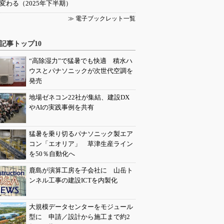
変わる（2025年下半期）
≫ 電子ブックレット一覧
記事トップ10
“高除湿力”で猛暑でも快適 積水ハ
ウスとパナソニックが次世代空調を
発売
地場ゼネコン22社が集結、建設DX
やAIの実践事例を共有
猛暑を乗り切るパナソニック製エア
コン「エオリア」 草津生産ライン
を50％自動化へ
鹿島が演算工房を子会社に 山岳ト
ンネル工事の建設ICTを内製化
大規模データセンターをモジュール
型に 申請／設計から施工まで約2