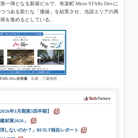
なる新築ビルで、有楽町 Micro STARs Dev.に
れつつある新たな「価値」を結実させ、当該エリアの再
計画を進めるとしている。
TARs Dev.全体像
出典：三菱地所
026年3月期第3四半期】
材展2026」
消しないのか？」BUILT独自レポート