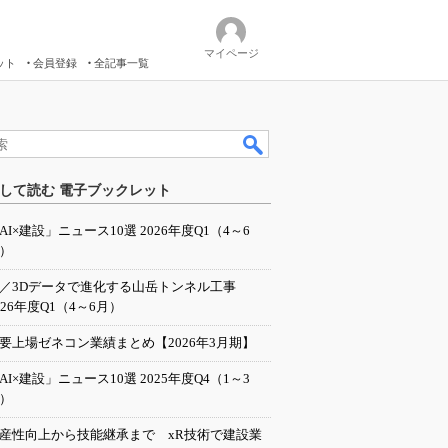
マイページ
ット
会員登録
全記事一覧
して読む 電子ブックレット
AI×建設」ニュース10選 2026年度Q1（4～6
）
I／3Dデータで進化する山岳トンネル工事
026年度Q1（4～6月）
要上場ゼネコン業績まとめ【2026年3月期】
AI×建設」ニュース10選 2025年度Q4（1～3
）
産性向上から技能継承まで xR技術で建設業