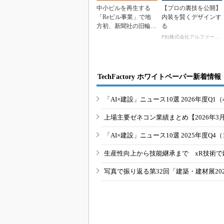
中小ビルを再生する
【プロの裏技を公開】
「Reビル事業」で地
内装を賢くデザインす
方初、新聞社の旧輪転
る
機室を天井高12.6m...
PR(株式会社アルファーテクノ)
TechFactory ホワイトペーパー新着情報
「AI×建設」ニュース10選 2026年度Q1（
上場主要ゼネコン業績まとめ【2026年3
「AI×建設」ニュース10選 2025年度Q4（
生産性向上から技能継承まで xR技術で
写真で振り返る第32回「建築・建材展20