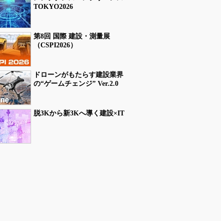
TOKYO2026
第8回 国際 建設・測量展
（CSPI2026）
ドローンがもたらす建設業界
の“ゲームチェンジ” Ver.2.0
脱3Kから新3Kへ導く建設×IT