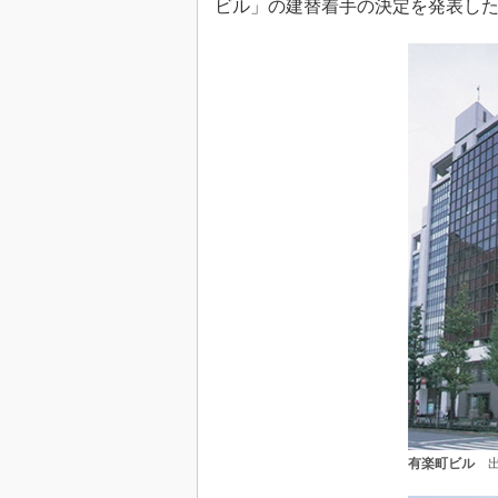
ビル」の建替着手の決定を発表し
有楽町ビル
出