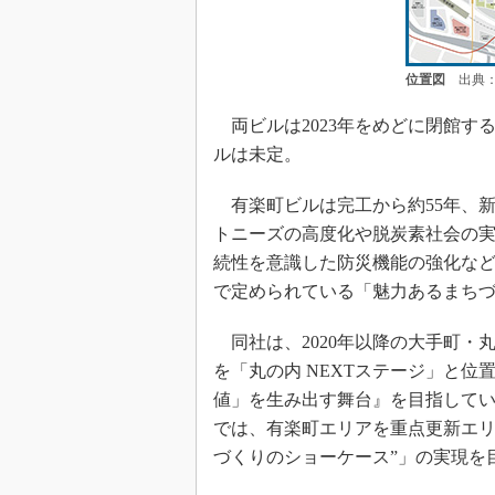
位置図
出典：
両ビルは2023年をめどに閉館す
ルは未定。
有楽町ビルは完工から約55年、新
トニーズの高度化や脱炭素社会の
続性を意識した防災機能の強化な
で定められている「魅力あるまち
同社は、2020年以降の大手町・
を「丸の内 NEXTステージ」と
値」を生み出す舞台』を目指している
では、有楽町エリアを重点更新エリア
づくりのショーケース”」の実現を