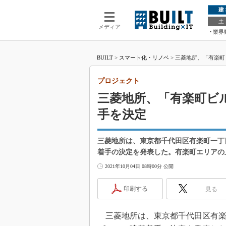
建
土
メディア
業界
BUILT
>
スマート化・リノベ
>
三菱地所、「有楽町
プロジェクト
三菱地所、「有楽町ビ
手を決定
三菱地所は、東京都千代田区有楽町一丁
着手の決定を発表した。有楽町エリアの
2021年10月04日 08時00分 公開
印刷する
見る
三菱地所は、東京都千代田区有楽