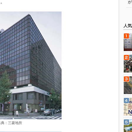
た。
が
人気
典：三菱地所