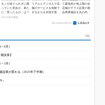
モノが捨てられずに困
リアルとデジタルで店
三菱地所が地上階の全
っていた里歩が、新た
舗のサービスを体験で
店舗がテラス設置の複
に「買ったもの」は？
きるまちを目指す新た
合商業施設を丸の内で
な取り組み、三菱地所
開業
PR(UR都市機構)
Recommended by
PR
4～6月）
月期決算】
1～3月）
建設業が変わる（2025年下半期）
26」