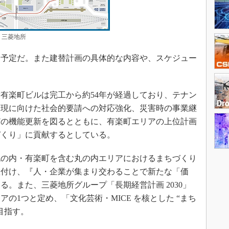
三菱地所
る予定だ。また建替計画の具体的な内容や、スケジュー
有楽町ビルは完工から約54年が経過しており、テナン
実現に向けた社会的要請への対応強化、災害時の事業継
どの機能更新を図るとともに、有楽町エリアの上位計画
づくり」に貢献するとしている。
丸の内・有楽町を含む丸の内エリアにおけるまちづくり
位置付け、『人・企業が集まり交わることで新たな「価
。また、三菱地所グループ「長期経営計画 2030」
の1つと定め、「文化芸術・MICE を核とした “まち
目指す。