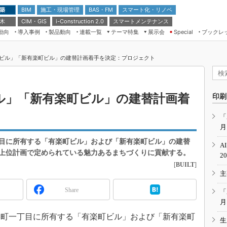
 築
施工・現場管理
BAS・FM
スマート化・リノベ
BIM
 木
CIM・GIS
スマートメンテナンス
i-Construction 2.0
動向
導入事例
製品動向
連載一覧
テーマ特集
展示会
ブックレ
Special
建設Tech NEXT BREAK
メンテナンス・レジリエンス
TOKYO2026
ビル」「新有楽町ビル」の建替計画着手を決定：プロジェクト
ドローンがもたらす建設業界の“ゲー
第8回 国際 建設・測量展
ムチェンジ” Ver.2.0
（CSPI2026）
脱3Kから新3Kへ導く建設×IT
第10回 JAPAN BUILD TOKYO－建
ル」「新有楽町ビル」の建替計画着
印刷
築・土木・不動産の先端技術展－
“Society5.0”時代のスマートビル
Japan Drone 2023
VR／ARが描くモノづくりのミライ
「
月
メンテナンス・レジリエンスOSAKA
2020
目に所有する「有楽町ビル」および「新有楽町ビル」の建替
A
日本 ものづくりワールド 2020
上位計画で定められている魅力あるまちづくりに貢献する。
2
[
BUILT
]
メンテナンス・レジリエンスTOKYO
主
2019
IGAS2018
Share
「
月
町一丁目に所有する「有楽町ビル」および「新有楽町
生