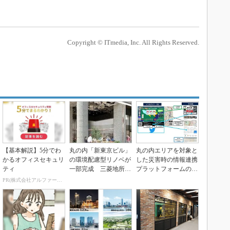
Copyright © ITmedia, Inc. All Rights Reserved.
【基本解説】5分でわ
丸の内「新東京ビル」
丸の内エリアを対象と
かるオフィスセキュリ
の環境配慮型リノベが
した災害時の情報連携
ティ
一部完成 三菱地所の
プラットフォームの機
設計で大成建設が施工
能を拡張、三菱地所
PR(株式会社アルファーテクノ)