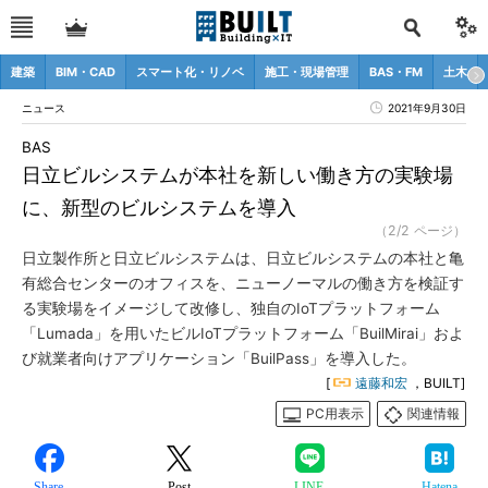
建築
BIM・CAD
スマート化・リノベ
施工・現場管理
BAS・FM
土木
ニュース
2021年9月30日
BAS
日立ビルシステムが本社を新しい働き方の実験場
に、新型のビルシステムを導入
（2/2 ページ）
日立製作所と日立ビルシステムは、日立ビルシステムの本社と亀
有総合センターのオフィスを、ニューノーマルの働き方を検証す
る実験場をイメージして改修し、独自のIoTプラットフォーム
「Lumada」を用いたビルIoTプラットフォーム「BuilMirai」およ
び就業者向けアプリケーション「BuilPass」を導入した。
[
遠藤和宏
，BUILT]
PC用表示
関連情報
Share
Post
LINE
Hatena