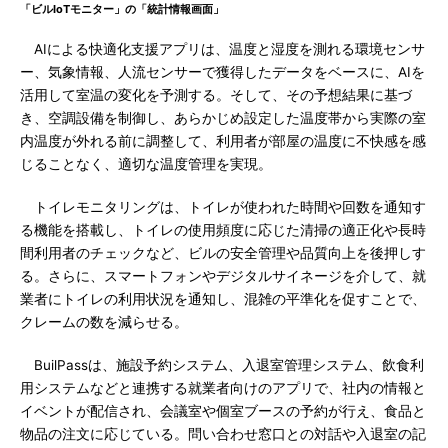
「ビルIoTモニター」の「統計情報画面」
AIによる快適化支援アプリは、温度と湿度を測れる環境センサ
ー、気象情報、人流センサーで獲得したデータをベースに、AIを
活用して室温の変化を予測する。そして、その予想結果に基づ
き、空調設備を制御し、あらかじめ設定した温度帯から実際の室
内温度が外れる前に調整して、利用者が部屋の温度に不快感を感
じることなく、適切な温度管理を実現。
トイレモニタリングは、トイレが使われた時間や回数を通知す
る機能を搭載し、トイレの使用頻度に応じた清掃の適正化や長時
間利用者のチェックなど、ビルの安全管理や品質向上を後押しす
る。さらに、スマートフォンやデジタルサイネージを介して、就
業者にトイレの利用状況を通知し、混雑の平準化を促すことで、
クレームの数を減らせる。
BuilPassは、施設予約システム、入退室管理システム、飲食利
用システムなどと連携する就業者向けのアプリで、社内の情報と
イベントが配信され、会議室や個室ブースの予約が行え、食品と
物品の注文に応じている。問い合わせ窓口との対話や入退室の記