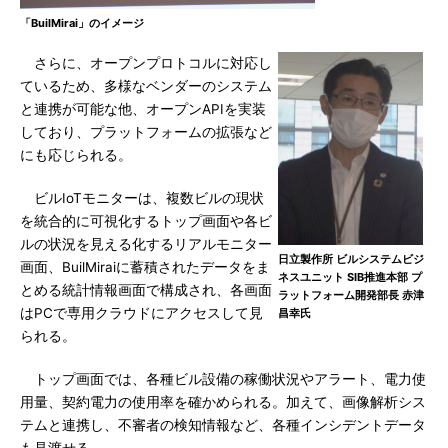
「BuilMirai」のイメージ
さらに、オープンプロトコルに対応し
ているため、多様なベンダーのシステム
と連携が可能な他、オープンAPIを実装
しており、プラットフォームの拡張など
にも応じられる。
ビルIoTモニターは、複数ビルの現状
を統合的に可視化するトップ画面や各ビ
ルの状況を見える化するリアルモニター
日立製作所 ビルシステムビジ
画面、BuilMiraiに蓄積されたデータをま
ネスユニット SIB推進本部 プ
とめる統計情報画面で構成され、各画面
ラットフォーム開発部長 赤津
はPCで専用クラウドにアクセスして見
昌幸氏
られる。
トップ画面では、各種ビル設備の稼働状況やアラート、電力使
用量、契約電力の使用率を確かめられる。加えて、画像解析シス
テムと連携し、不審者の検知情報など、各種インシデントデータ