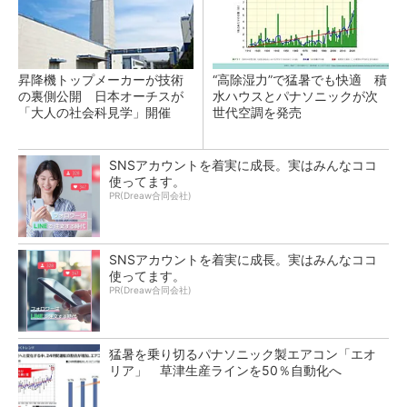
昇降機トップメーカーが技術
“高除湿力”で猛暑でも快適 積
の裏側公開 日本オーチスが
水ハウスとパナソニックが次
「大人の社会科見学」開催
世代空調を発売
SNSアカウントを着実に成長。実はみんなココ
使ってます。
PR(Dreaw合同会社)
SNSアカウントを着実に成長。実はみんなココ
使ってます。
PR(Dreaw合同会社)
猛暑を乗り切るパナソニック製エアコン「エオ
リア」 草津生産ラインを50％自動化へ