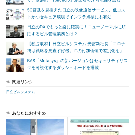
リ、基盤の「spaceOS」創業者らが可能性を語る
5G普及を見据えた日立の映像通信サービス、低コス
トかつセキュア環境でインフラ点検にも有効
日立のDXでもっと楽に確実に！ニューノーマルに順
応するビル管理業務とは？
【独占取材】日立ビルシステム 光冨新社長「コロナ
禍は戦略を見直す好機。ITの付加価値で差別化を」
BAS「Metasys」の新バージョンはセキュリティリス
クを可視化するダッシュボードを搭載
関連リンク
日立ビルシステム
あなたにおすすめ