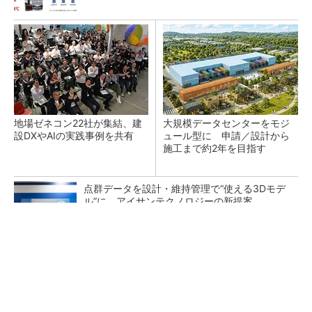
地場ゼネコン22社が集結、建
大規模データセンターをモジ
設DXやAIの実践事例を共有
ュール型に 申請／設計から
施工まで約2年を目指す
点群データを設計・維持管理で“使える3Dモデ
ル”に アイサンテクノロジーの新提案
熊本地震でドローン6社が災害支援、テラドロ
ーンやLiberawareらが出動