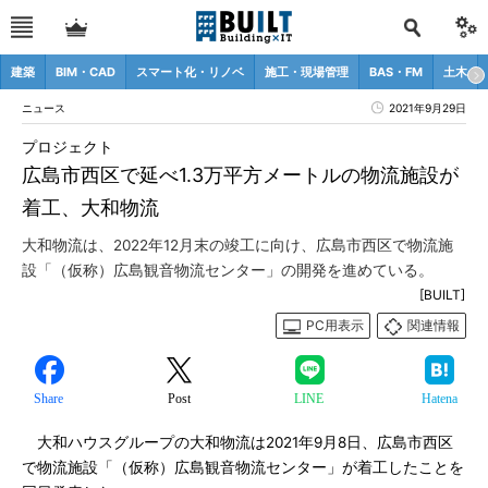
建築
BIM・CAD
スマート化・リノベ
施工・現場管理
BAS・FM
土木
ニュース
2021年9月29日
プロジェクト
広島市西区で延べ1.3万平方メートルの物流施設が
着工、大和物流
大和物流は、2022年12月末の竣工に向け、広島市西区で物流施
設「（仮称）広島観音物流センター」の開発を進めている。
[BUILT]
PC用表示
関連情報
Share
Post
LINE
Hatena
大和ハウスグループの大和物流は2021年9月8日、広島市西区
で物流施設「（仮称）広島観音物流センター」が着工したことを