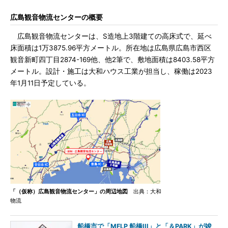
広島観音物流センターの概要
広島観音物流センターは、S造地上3階建ての高床式で、延べ
床面積は1万3875.96平方メートル。所在地は広島県広島市西区
観音新町四丁目2874-169他、他2筆で、敷地面積は8403.58平方
メートル。設計・施工は大和ハウス工業が担当し、稼働は2023
年1月11日予定している。
「（仮称）広島観音物流センター」の周辺地図
出典：大和
物流
船橋市で「MFLP 船橋III」と「＆PARK」が竣