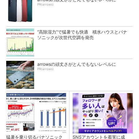
PR(arrows)
“高除湿力”で猛暑でも快適 積水ハウスとパナ
ソニックが次世代空調を発売
arrowsの頑丈さがとんでもないレベルに
PR(arrows)
猛暑を乗り切るパナソニック
SNSアカウントを着実に成