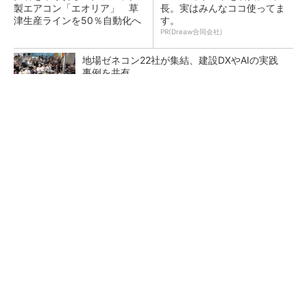
製エアコン「エオリア」 草
長。実はみんなココ使ってま
津生産ラインを50％自動化へ
す。
PR(Dreaw合同会社)
地場ゼネコン22社が集結、建設DXやAIの実践
事例を共有
大規模データセンターをモジュール型に 申請
／設計から施工まで約2年を目指す
点群データを設計・維持管理で“使える3Dモデ
ル”に アイサンテクノロジーの新提案