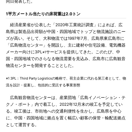
同日発表した。
1平方メートル当たりの床荷重は2.0トン
経済産業省が公表した「2020年工業統計調査」によれば、広
島県は製造品出荷額が中国・四国地域でトップと物流施設のニー
ズが高い。そして、大和物流では1997年7月、広島県東広島市に
「広島物流センター」を開設し、主に建材や住宅設備、電気機器
メーカー向けに3PL
サービスを提供してきた。このたび、中
※1
国・四国地域でのさらなる物流需要を見込み、広島市に広島観音
物流センターを開発することとした。
※1 3PL：Third Party Logisticsの略称で、荷主企業に代わる第三者として、物
流を設計・提案し、包括的に受託する事業形態
広島観音物流センターは、産業団地「広島イノベーション・テ
クノ・ポート」内で着工し、2022年12月末の竣工を予定してい
る。竣工後は、市街地への交通利便性を生かし、広島県を中心
に、中国・四国地域に拠点を置く幅広い顧客の保管・輸配送拠点
として運営する。