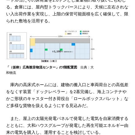
ートル当たりの床荷重を2.0トンとし重量物の取り扱いにも応じ
る。倉庫には、屋内型トラックバースにより、天候に左右されな
い入出荷作業を実現し、上階の保管可能面積を広く確保して、限
られた敷地を活用する。
「（仮称）広島観音物流センター」の1階配置図
出典：大
和物流
庫内の高床式ホームには、建物の搬入口と車両荷台との高低差
をなくす装置「ドックレベラー」を2基完備し、海上コンテナや
かご形状のキャスター付き荷役台「ロールボックスパレット」な
ど多様な貨物を扱えるようにする見込みだ。
また、屋上の太陽光発電パネルで発電した電気を自家消費する
とともに、大和ハウスグループが発電した再生可能エネルギー由
来の電気を購入し、運用することを検討している。