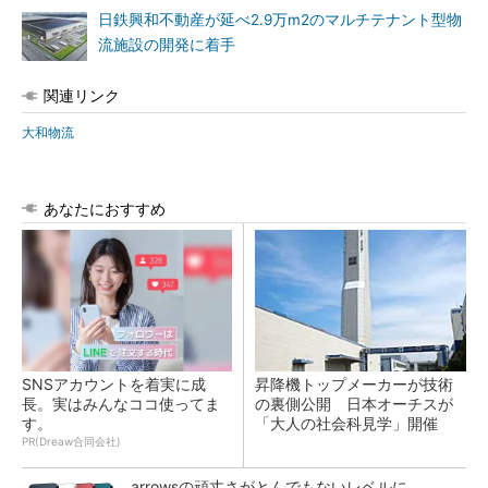
日鉄興和不動産が延べ2.9万m2のマルチテナント型物
流施設の開発に着手
関連リンク
大和物流
あなたにおすすめ
SNSアカウントを着実に成
昇降機トップメーカーが技術
長。実はみんなココ使ってま
の裏側公開 日本オーチスが
す。
「大人の社会科見学」開催
PR(Dreaw合同会社)
arrowsの頑丈さがとんでもないレベルに