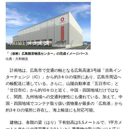
「（仮称）広島観音物流センター」の完成イメージパース
出典：大和物流
計画地は、広島市で交通の軸となる広島高速3号線「吉島イン
ターチェンジ（IC）」から約3キロの場所にあり、広島市周辺へ
の輸配送に適している。さらに、山陽自動車道「五日市IC」と
「廿日市IC」から約10キロと近く、中国・四国地域だけではな
く、関西、九州地域への交通利便性にも優れている。加えて、中
国・四国地域でコンテナ取り扱い貨物量が最多の「広島港」から
約3キロの場所に存在し、海上輸送にも対応可能。
建物は、各階の梁（はり）下有効高は5.5メートルで、1平方メ