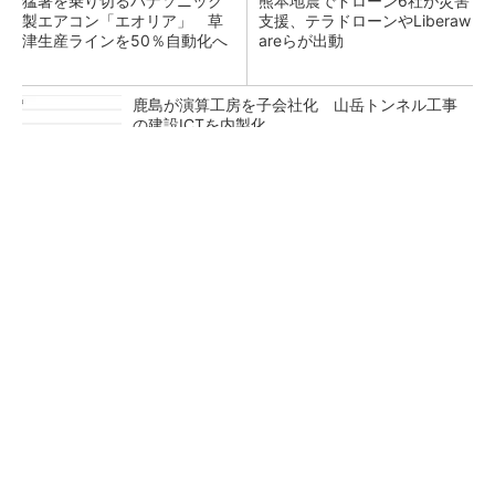
猛暑を乗り切るパナソニック
熊本地震でドローン6社が災害
製エアコン「エオリア」 草
支援、テラドローンやLiberaw
津生産ラインを50％自動化へ
areらが出動
鹿島が演算工房を子会社化 山岳トンネル工事
の建設ICTを内製化
充電不要の“熱中症警告”バンド、キーエンス系
新会社が開発
昇降機トップメーカーが技術の裏側公開 日本
オーチスが「大人の社会科見学」開催