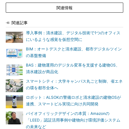
関連情報
関連記事
導入事例：清水建設、デジタル技術で1つのオフィス
にいるような感覚を仮想空間に
BIM：オートデスクと清水建設、都市デジタルツイン
の基盤整備
BAS：建物運用のデジタル変革を支援する建物OS、
清水建設が商品化
スマートシティ：大学キャンパス丸ごと制御、省エネ
の環を都市全体へ
ロボット：ALSOKの警備ロボと清水建設の建物OSが
連携、スマートビル実現に向け共同開発
バイオフィリックデザインの本質：Amazonの
「LEED」認証活用事例や建物向け環境評価システム
の未来など