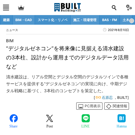
建築
BIM・CAD
スマート化・リノベ
施工・現場管理
BAS・FM
土木
ニュース
2021年8月10日
BIM
“デジタルゼネコン”を将来像に見据える清水建設
の3本柱、設計から運用までのデジタルデータ活用
など
清水建設は、リアル空間とデジタル空間のデジタルツインで各種
サービスを提供する“デジタルゼネコン”の実現に向け、中期デジ
タル戦略に基づく、3本柱のコンセプトを策定した。
[
石原忍
，BUILT]
PC用表示
関連情報
Share
Post
LINE
Hatena