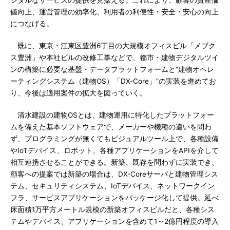
ジタルなサービスの提供を見据える。これにより、顧客の資産価
値向上、運営管理の効率化、利用者の利便性・安全・安心の向上
につなげる。
既に、東京・江東区豊洲6丁目の大規模オフィスビル「メブク
ス豊洲」や本社ビルの改修工事などで、都市・建物デジタルツイ
ンの構築に必要な基盤・データプラットフォームと“建物オペレ
ーティングシステム（建物OS）「DX-Core」”の実装を進めてお
り、今後は適用案件の拡大を図っていく。
清水建設の建物OSとは、建物運用に特化したプラットフォー
ムを備えた基本ソフトウェアで、メーカーや機種の違いを問わ
ず、プログラミングが無くてもビジュアルツール上で、各種設備
やIoTデバイス、ロボット、各種アプリケーションをAPIを介して
相互連携させることができる。新築、既存を問わずに実装でき、
顧客への提案では新築の場合は、DX-Coreサーバと建物管理シス
テム、セキュリティシステム、IoTデバイス、ネットワークイン
フラ、サービスアプリケーションをパッケージ化して提供。延べ
床面積1万平方メートル規模の新築オフィスビルだと、各種シス
テムやデバイス、アプリケーションを含めて1～2億円程度の導入