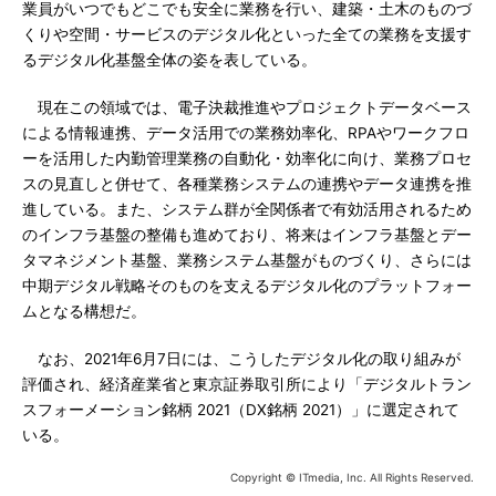
業員がいつでもどこでも安全に業務を行い、建築・土木のものづ
くりや空間・サービスのデジタル化といった全ての業務を支援す
るデジタル化基盤全体の姿を表している。
現在この領域では、電子決裁推進やプロジェクトデータベース
による情報連携、データ活用での業務効率化、RPAやワークフロ
ーを活用した内勤管理業務の自動化・効率化に向け、業務プロセ
スの見直しと併せて、各種業務システムの連携やデータ連携を推
進している。また、システム群が全関係者で有効活用されるため
のインフラ基盤の整備も進めており、将来はインフラ基盤とデー
タマネジメント基盤、業務システム基盤がものづくり、さらには
中期デジタル戦略そのものを支えるデジタル化のプラットフォー
ムとなる構想だ。
なお、2021年6月7日には、こうしたデジタル化の取り組みが
評価され、経済産業省と東京証券取引所により「デジタルトラン
スフォーメーション銘柄 2021（DX銘柄 2021）」に選定されて
いる。
Copyright © ITmedia, Inc. All Rights Reserved.