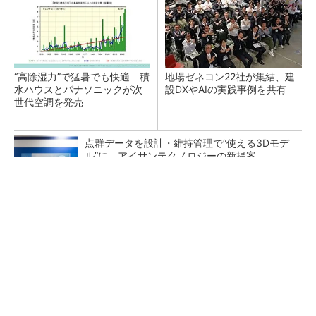
“高除湿力”で猛暑でも快適 積
地場ゼネコン22社が集結、建
水ハウスとパナソニックが次
設DXやAIの実践事例を共有
世代空調を発売
点群データを設計・維持管理で“使える3Dモデ
ル”に アイサンテクノロジーの新提案
いつもきれいなモップで床掃除。ロボット掃除
機の進化がすごい！
PR(Dreame)
熊本地震でドローン6社が災害支援、テラドロ
ーンやLiberawareらが出動