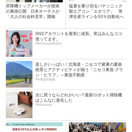
昇降機トップメーカーが技術
猛暑を乗り切るパナソニック
の裏側公開 日本オーチスが
製エアコン「エオリア」 草
「大人の社会科見学」開催
津生産ラインを50％自動化へ
SNSアカウントを着実に成長。実はみんなココ
使ってます。
PR(Dreaw合同会社)
楽しさいっぱい！北海道・ニセコで避暑の夏旅
絶景とアクティビティが揃う「ニセコ東急 グラ
ン・ヒラフ」～東急不動産
PR(東急不動産)
次に買うならどれがいい？最新ロボット掃除機
はこんなに進化した
PR(Dreame)