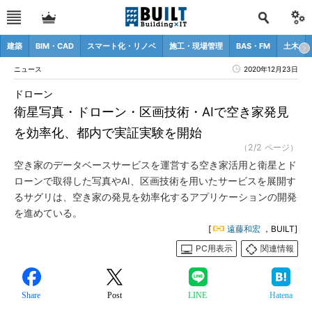
建築
BIM・CAD
スマート化・リノベ
施工・現場管理
BAS・FM
土木
ニュース
2020年12月23日
ドローン
衛星写真・ドローン・区画技術・AIで空き家発見
を効率化、都内で実証実験を開始
（2/2 ページ）
空き家のデータベースサービスを運営する空き家活用と衛星とド
ローンで取得した写真やAI、区画技術を用いたサービスを展開す
るサグリは、空き家の発見を効率化するアプリケーションの開発
を進めている。
[
遠藤和宏
，BUILT]
PC用表示
関連情報
Share
Post
LINE
Hatena