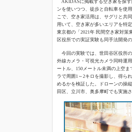
AKIDASに掲載する空き家を探
ンを使いつつ、徒歩と自転車を使
こで、空き家活用は、サグリと共同
用いて、空き家が多いエリアを特
東京都の「2021年 民間空き家対
区役所での実証実験も同手法開発
今回の実験では、世田谷区役所の第1庁舎
外線カメラ・可視光カメラ同時運用可
ートル、150メートル未満の上空ま
ラで周囲1～2キロを撮影し、得ら
めるかを検証した。ドローンの操
田区、立川市、奥多摩町でも実施