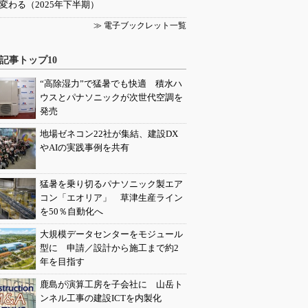
変わる（2025年下半期）
≫ 電子ブックレット一覧
記事トップ10
“高除湿力”で猛暑でも快適 積水ハ
ウスとパナソニックが次世代空調を
発売
地場ゼネコン22社が集結、建設DX
やAIの実践事例を共有
猛暑を乗り切るパナソニック製エア
コン「エオリア」 草津生産ライン
を50％自動化へ
大規模データセンターをモジュール
型に 申請／設計から施工まで約2
年を目指す
鹿島が演算工房を子会社に 山岳ト
ンネル工事の建設ICTを内製化