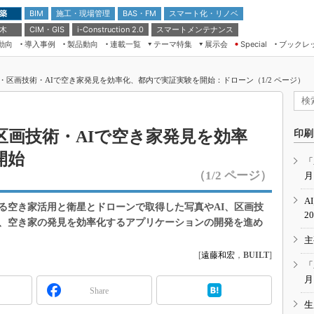
 築
施工・現場管理
BAS・FM
スマート化・リノベ
BIM
 木
CIM・GIS
スマートメンテナンス
i-Construction 2.0
動向
導入事例
製品動向
連載一覧
テーマ特集
展示会
ブックレ
Special
建設Tech NEXT BREAK
メンテナンス・レジリエンス
TOKYO2026
・区画技術・AIで空き家発見を効率化、都内で実証実験を開始：ドローン（1/2 ページ）
ドローンがもたらす建設業界の“ゲー
第8回 国際 建設・測量展
ムチェンジ” Ver.2.0
（CSPI2026）
脱3Kから新3Kへ導く建設×IT
第10回 JAPAN BUILD TOKYO－建
区画技術・AIで空き家発見を効率
印刷
築・土木・不動産の先端技術展－
“Society5.0”時代のスマートビル
開始
Japan Drone 2023
VR／ARが描くモノづくりのミライ
「
（1/2 ページ）
月
メンテナンス・レジリエンスOSAKA
2020
A
る空き家活用と衛星とドローンで取得した写真やAI、区画技
日本 ものづくりワールド 2020
2
、空き家の発見を効率化するアプリケーションの開発を進め
メンテナンス・レジリエンスTOKYO
主
2019
[
遠藤和宏
，
BUILT
]
IGAS2018
「
月
Share
生