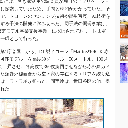
す際には、空き家活用の調査員が独自のアプリケーショ
用し探索していたため、手間と時間がかかっていた。そ
で、ドローンのセンシング技術や衛生写真、AI技術を
定する手法の開発に踏み切った。同手法の開発事業は、
策東京モデル事業支援事業」に採択されており、世田谷
の一環として行った。
屋上から、DJI製ドローン「Matrice210RTK 赤
能モデル」を高度30メートル、50メートル、100メ
で上昇させ、各高度で360度旋回させながら赤外線カメ
れた熱赤外線画像から空き家の存在するエリアを絞り込
縦はテラ・ラボが担った。同実験は、世田谷区の他、墨
された。