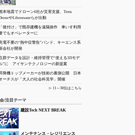
熊本地震でドローン6社が災害支援、Terra
DroneやLiberawareらが出動
「後付け」で既存建機を遠隔操作 車いす利用
者でもオペレーターに
充電不要の“熱中症警告”バンド、キーエンス系
新会社が開発
点群データを設計・維持管理で“使える3Dモデ
ル”に アイサンテクノロジーの新提案
昇降機トップメーカーが技術の裏側公開 日本
オーチスが「大人の社会科見学」開催
≫
11～30位はこちら
会/注目テーマ
建設Tech NEXT BREAK
メンテナンス・レジリエンス