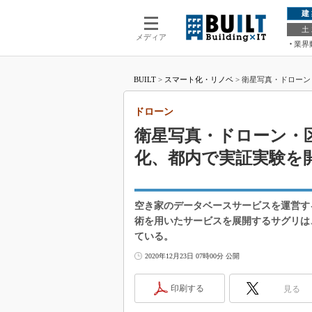
建
土
メディア
業界
BUILT
>
スマート化・リノベ
>
衛星写真・ドローン
ドローン
衛星写真・ドローン・
化、都内で実証実験を
空き家のデータベースサービスを運営す
術を用いたサービスを展開するサグリは
ている。
2020年12月23日 07時00分 公開
印刷する
見る