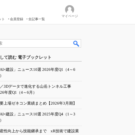
マイページ
ット
会員登録
全記事一覧
して読む 電子ブックレット
AI×建設」ニュース10選 2026年度Q1（4～6
）
I／3Dデータで進化する山岳トンネル工事
026年度Q1（4～6月）
要上場ゼネコン業績まとめ【2026年3月期】
AI×建設」ニュース10選 2025年度Q4（1～3
）
産性向上から技能継承まで xR技術で建設業