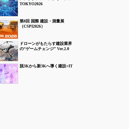
TOKYO2026
第8回 国際 建設・測量展
（CSPI2026）
ドローンがもたらす建設業界
の“ゲームチェンジ” Ver.2.0
脱3Kから新3Kへ導く建設×IT