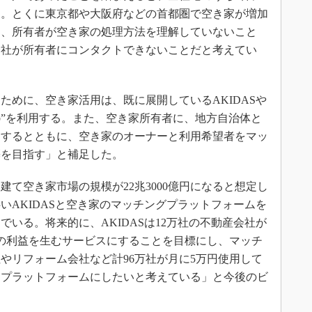
る。とくに東京都や大阪府などの首都圏で空き家が増加
は、所有者が空き家の処理方法を理解していないこと
会社が所有者にコンタクトできないことだと考えてい
めに、空き家活用は、既に展開しているAKIDASや
ab”を利用する。また、空き家所有者に、地方自治体と
案するとともに、空き家のオーナーと利用希望者をマッ
築を目指す」と補足した。
建て空き家市場の規模が22兆3000億円になると想定し
いAKIDASと空き家のマッチングプラットフォームを
いる。将来的に、AKIDASは12万社の不動産会社が
億円の利益を生むサービスにすることを目標にし、マッチ
やリフォーム会社など計96万社が月に5万円使用して
れるプラットフォームにしたいと考えている」と今後のビ