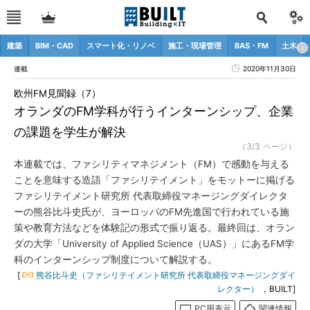
建築
BIM・CAD
スマート化・リノベ
施工・現場管理
BAS・FM
土木
連載
2020年11月30日
欧州FM見聞録（7）
オランダのFM学科が行うインターンシップ、企業
の課題を学生が解決
（3/3 ページ）
本連載では、ファシリティマネジメント（FM）で感動を与える
ことを意味する造語「ファシリテイメント」をモットーに掲げる
ファシリテイメント研究所 代表取締役マネージングダイレクタ
ーの熊谷比斗史氏が、ヨーロッパのFM先進国で行われている施
策や教育方法などを体験記の形式で振り返る。最終回は、オラン
ダの大学「University of Applied Science（UAS）」にあるFM学
科のインターンシップ制度について解説する。
[
熊谷比斗史（ファシリテイメント研究所 代表取締役マネージングダイ
レクター）
，BUILT]
PC用表示
関連情報