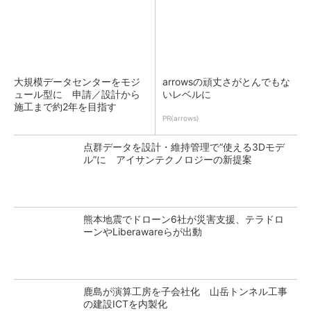
大規模データセンターをモジ
arrowsの頑丈さがとんでもな
ュール型に 申請／設計から
いレベルに
施工まで約2年を目指す
PR(arrows)
点群データを設計・維持管理で“使える3Dモデ
ル”に アイサンテクノロジーの新提案
熊本地震でドローン6社が災害支援、テラドロ
ーンやLiberawareらが出動
鹿島が演算工房を子会社化 山岳トンネル工事
の建設ICTを内製化