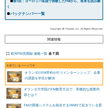
■
第1回：ヨーロッパ各国で体験したFMから、将来を読み解
く
●
バックナンバー一覧
Copyright © ITmedia, Inc. All Rights Reserved.
関連情報
欧州FM見聞録 連載一覧
全 7 回
オランダのFM学科が行うインターンシップ、企業
の課題を学生が解決
オランダ大学院のFM教育方法で、実務的な授業内
容とは？
FMの関連システムを統合するIWMSで起きている変