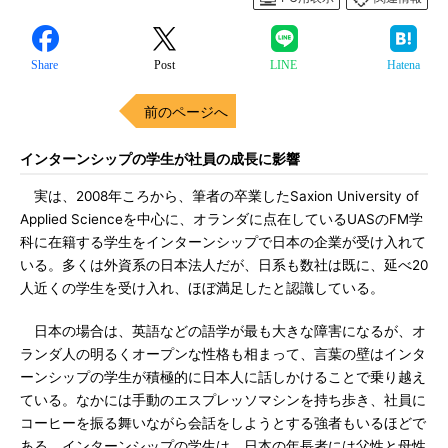
Share
Post
LINE
Hatena
前のページへ
インターンシップの学生が社員の成長に影響
実は、2008年ころから、筆者の卒業したSaxion University of
Applied Scienceを中心に、オランダに点在しているUASのFM学
科に在籍する学生をインターンシップで日本の企業が受け入れて
いる。多くは外資系の日本法人だが、日系も数社は既に、延べ20
人近くの学生を受け入れ、ほぼ満足したと認識している。
日本の場合は、英語などの語学が最も大きな障害になるが、オ
ランダ人の明るくオープンな性格も相まって、言葉の壁はインタ
ーンシップの学生が積極的に日本人に話しかけることで乗り越え
ている。なかには手動のエスプレッソマシンを持ち歩き、社員に
コーヒーを振る舞いながら会話をしようとする強者もいるほどで
ある。インターンシップの学生は、日本の年長者には父性と母性