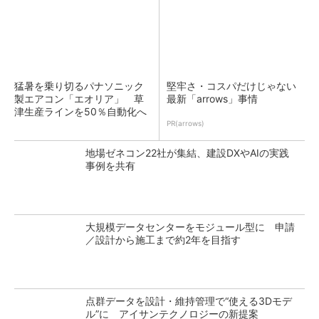
猛暑を乗り切るパナソニック
堅牢さ・コスパだけじゃない
製エアコン「エオリア」 草
最新「arrows」事情
津生産ラインを50％自動化へ
PR(arrows)
地場ゼネコン22社が集結、建設DXやAIの実践
事例を共有
大規模データセンターをモジュール型に 申請
／設計から施工まで約2年を目指す
点群データを設計・維持管理で“使える3Dモデ
ル”に アイサンテクノロジーの新提案