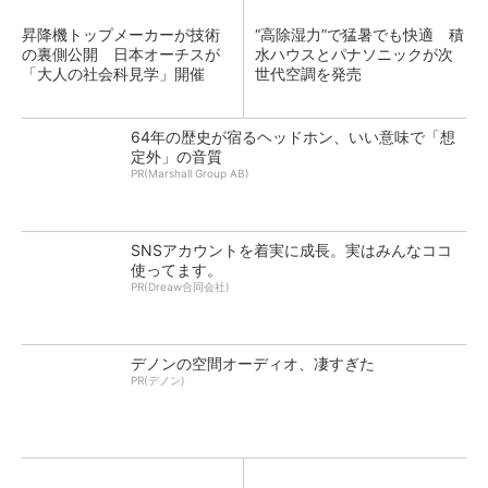
昇降機トップメーカーが技術
“高除湿力”で猛暑でも快適 積
の裏側公開 日本オーチスが
水ハウスとパナソニックが次
「大人の社会科見学」開催
世代空調を発売
64年の歴史が宿るヘッドホン、いい意味で「想
定外」の音質
PR(Marshall Group AB)
SNSアカウントを着実に成長。実はみんなココ
使ってます。
PR(Dreaw合同会社)
デノンの空間オーディオ、凄すぎた
PR(デノン)