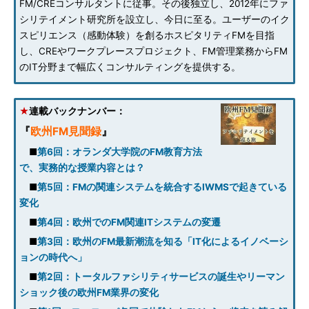
FM/CREコンサルタントに従事。その後独立し、2012年にファ
シリテイメント研究所を設立し、今日に至る。ユーザーのイク
スピリエンス（感動体験）を創るホスピタリティFMを目指
し、CREやワークプレースプロジェクト、FM管理業務からFM
のIT分野まで幅広くコンサルティングを提供する。
★
連載バックナンバー：
『
欧州FM見聞録
』
■
第6回：オランダ大学院のFM教育方法
で、実務的な授業内容とは？
■
第5回：FMの関連システムを統合するIWMSで起きている
変化
■
第4回：欧州でのFM関連ITシステムの変遷
■
第3回：欧州のFM最新潮流を知る「IT化によるイノベーシ
ョンの時代へ」
■
第2回：トータルファシリティサービスの誕生やリーマン
ショック後の欧州FM業界の変化