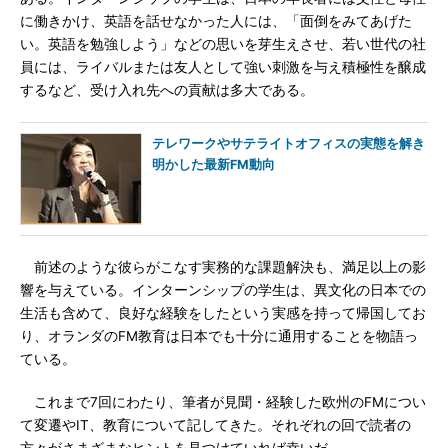
に働きかけ、英語を話せなかった人には、「面倒をみてあげた
い。英語を勉強しよう」などの思いを芽生えさせ、若い世代の社
員には、ライバルまたは友人として強い刺激を与え積極性を醸成
するなど、受け入れ先への貢献は多大である。
テレワークやサテライトオフィスの実態を解き
明かした最新FM動向
前述のような彼らがこなす実務的な課題解決も、満足以上の影
響を与えている。インターンシップの学生は、異文化の日本での
生活も含めて、良好な経験をしたという実感を持って帰国してお
り、オランダのFM教育は日本でも十分に通用することを物語っ
ている。
これまで7回にわたり、筆者が見聞・経験した欧州のFMについ
て変遷やIT、教育について記してきた。それぞれの回で読者の