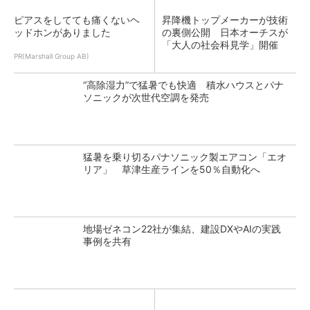
ピアスをしてても痛くないヘ
昇降機トップメーカーが技術
ッドホンがありました
の裏側公開 日本オーチスが
「大人の社会科見学」開催
PR(Marshall Group AB)
“高除湿力”で猛暑でも快適 積水ハウスとパナ
ソニックが次世代空調を発売
猛暑を乗り切るパナソニック製エアコン「エオ
リア」 草津生産ラインを50％自動化へ
地場ゼネコン22社が集結、建設DXやAIの実践
事例を共有