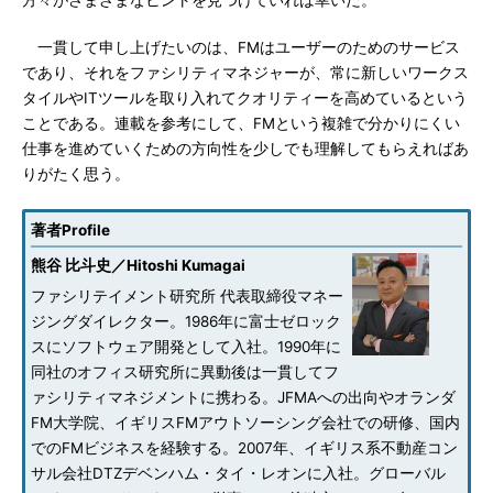
方々がさまざまなヒントを見つけていれば幸いだ。
一貫して申し上げたいのは、FMはユーザーのためのサービス
であり、それをファシリティマネジャーが、常に新しいワークス
タイルやITツールを取り入れてクオリティーを高めているという
ことである。連載を参考にして、FMという複雑で分かりにくい
仕事を進めていくための方向性を少しでも理解してもらえればあ
りがたく思う。
著者Profile
熊谷 比斗史／Hitoshi Kumagai
ファシリテイメント研究所 代表取締役マネー
ジングダイレクター。1986年に富士ゼロック
スにソフトウェア開発として入社。1990年に
同社のオフィス研究所に異動後は一貫してフ
ァシリティマネジメントに携わる。JFMAへの出向やオランダ
FM大学院、イギリスFMアウトソーシング会社での研修、国内
でのFMビジネスを経験する。2007年、イギリス系不動産コン
サル会社DTZデベンハム・タイ・レオンに入社。グローバル