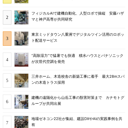
フィジカルAIで建機自動化、人型ロボで操縦 安藤ハザ
マと神戸高専が共同研究
東京ミッドタウン八重洲でデジタルツイン活用のロボッ
ト配送サービス
“高除湿力”で猛暑でも快適 積水ハウスとパナソニック
が次世代空調を発売
三井ホーム、木造校舎の新築工事に着手 最大28mスパ
ンの木造トラス採用
建機の遠隔化から山岳工事の獣害対策まで カナモトグ
ループが共同出展
地場ゼネコン22社が集結、建設DXやAIの実践事例を共
有