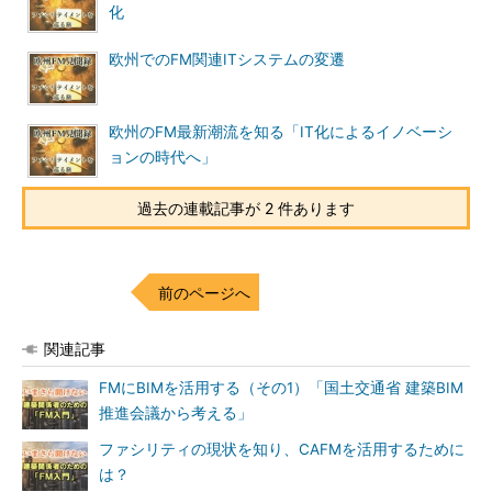
化
欧州でのFM関連ITシステムの変遷
欧州のFM最新潮流を知る「IT化によるイノベーシ
ョンの時代へ」
過去の連載記事が 2 件あります
前のページへ
関連記事
FMにBIMを活用する（その1）「国土交通省 建築BIM
推進会議から考える」
ファシリティの現状を知り、CAFMを活用するために
は？