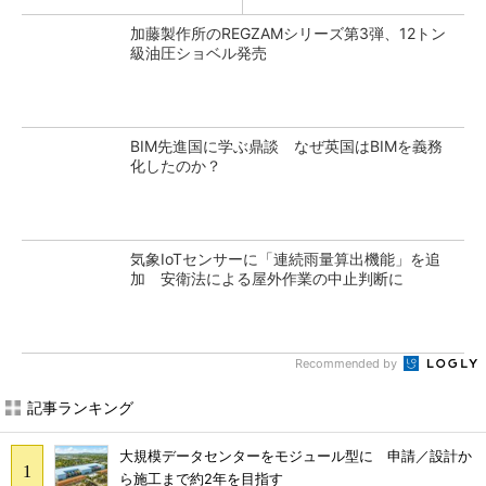
加藤製作所のREGZAMシリーズ第3弾、12トン
級油圧ショベル発売
BIM先進国に学ぶ鼎談 なぜ英国はBIMを義務
化したのか？
気象IoTセンサーに「連続雨量算出機能」を追
加 安衛法による屋外作業の中止判断に
Recommended by
記事ランキング
大規模データセンターをモジュール型に 申請／設計か
ら施工まで約2年を目指す