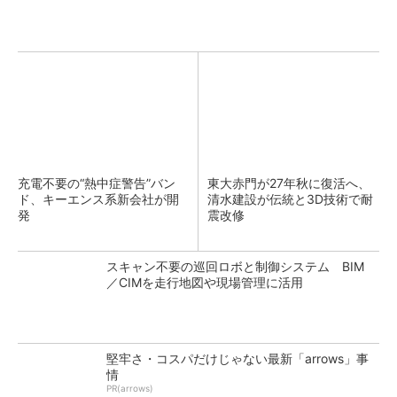
充電不要の“熱中症警告”バン
東大赤門が27年秋に復活へ、
ド、キーエンス系新会社が開
清水建設が伝統と3D技術で耐
発
震改修
スキャン不要の巡回ロボと制御システム BIM
／CIMを走行地図や現場管理に活用
堅牢さ・コスパだけじゃない最新「arrows」事
情
PR(arrows)