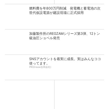
燃料費を年800万円削減 発電機と蓄電池の次
世代仮設電源が建設現場に正式採用
加藤製作所のREGZAMシリーズ第3弾、12トン
級油圧ショベル発売
SNSアカウントを着実に成長。実はみんなココ
使ってます。
PR(Dreaw合同会社)