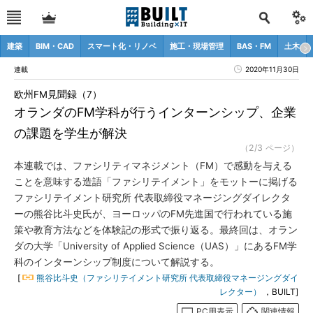
建築
BIM・CAD
スマート化・リノベ
施工・現場管理
BAS・FM
土木
連載
2020年11月30日
欧州FM見聞録（7）
オランダのFM学科が行うインターンシップ、企業
の課題を学生が解決
（2/3 ページ）
本連載では、ファシリティマネジメント（FM）で感動を与える
ことを意味する造語「ファシリテイメント」をモットーに掲げる
ファシリテイメント研究所 代表取締役マネージングダイレクタ
ーの熊谷比斗史氏が、ヨーロッパのFM先進国で行われている施
策や教育方法などを体験記の形式で振り返る。最終回は、オラン
ダの大学「University of Applied Science（UAS）」にあるFM学
科のインターンシップ制度について解説する。
[
熊谷比斗史（ファシリテイメント研究所 代表取締役マネージングダイ
レクター）
，BUILT]
PC用表示
関連情報