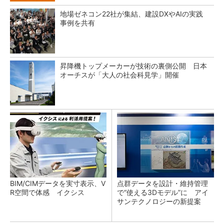
地場ゼネコン22社が集結、建設DXやAIの実践
事例を共有
昇降機トップメーカーが技術の裏側公開 日本
オーチスが「大人の社会科見学」開催
BIM/CIMデータを実寸表示、V
点群データを設計・維持管理
R空間で体感 イクシス
で“使える3Dモデル”に アイ
サンテクノロジーの新提案