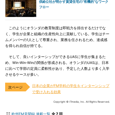
供給公社が明かす賃貸住宅の“有機的”なワーク
フロー
このようにオランダの教育制度は即戦力を排出するだけでな
く、学生が企業と組織の生産性向上に貢献している。学生はチー
ムメンバーの1人として尊重され、業務を任されるため、達成感
を得られ自信が持てる。
そして、良いインターシップができるUASに学生が集まるた
め、Win-Win-Winの関係が形成される。オランダのUASは、日本
に比べて学部の定員に柔軟性があり、予定した人数より多く入学
させるケースが多い。
日本の企業がFM学科の学生をインターンシップ
で受け入れる効果
Copyright © ITmedia, Inc. All Rights Reserved.
欧州FM見聞録 連載一覧
全 7 回