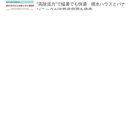
“高除湿力”で猛暑でも快適 積水ハウスとパナ
ソニックが次世代空調を発売
充電不要の“熱中症警告”バンド、キーエンス系
新会社が開発
「後付け」で既存建機を遠隔操作 車いす利用
者でもオペレーターに