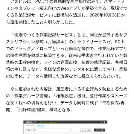
アズビルは、PC上での直感的な画面操作のみで、スマートフ
ォンやタブレット端末向けのWebアプリが構築できる「現場でつ
くる作業記録サービス」に新機能を追加し、2020年10月28日か
ら運用開始したことを明らかにした。
「現場でつくる作業記録サービス」とは、同社が提供するサブ
スクリプション形式（月額課金）のクラウドサービスだ。PC上
でのドラッグ／ドロップといった簡単な操作で、作業記録アプリ
の操作画面を簡単に構築できる。従来は手書きで行われていた製
造時の工程内検査、ラインの巡回点検、装置の修理記録、各種日
報の申し送りなど、多様な業務のデジタル化に適しており、業務
の効率化、データを活用した改善などに役立てられるという。
今回追加された内容は、第三者による不正行為を防止するため
の「作業グループ管理」「権限設定」機能、並行作業やスムーズ
な次工程への切替えを行い、データも同時に残す「中断保存/再
開」「記録確認/編集」機能となる。