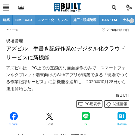
建築
BIM・CAD
スマート化・リノベ
施工・現場管理
BAS・FM
土木
ニュース
2020年11月11日
現場管理
アズビル、手書き記録作業のデジタル化クラウド
サービスに新機能
アズビルは、PC上での直感的な画面操作のみで、スマートフォ
ンやタブレット端末向けのWebアプリが構築できる「現場でつく
る作業記録サービス」に新機能を追加し、2020年10月28日から
運用開始した。
[BUILT]
PC用表示
関連情報
Share
Post
LINE
Hatena