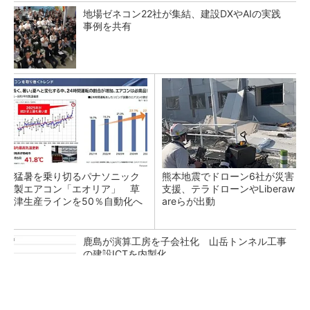
地場ゼネコン22社が集結、建設DXやAIの実践
事例を共有
猛暑を乗り切るパナソニック
熊本地震でドローン6社が災害
製エアコン「エオリア」 草
支援、テラドローンやLiberaw
津生産ラインを50％自動化へ
areらが出動
鹿島が演算工房を子会社化 山岳トンネル工事
の建設ICTを内製化