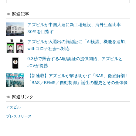
関連記事
アズビルが中国大連に新工場建設、海外生産比率
30％を目指す
アズビルが入退出の顔認証に「AI検温」機能を追加、
withコロナ社会へ対応
0.3秒で照合するAI顔認証の提供開始、アズビルと
JCVが提携
【新連載】アズビルが解き明かす「BAS」徹底解剖！
「BAS／BEMS／自動制御」誕生の歴史とその全体像
関連リンク
アズビル
プレスリリース