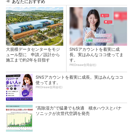
あなたにおすすめ
大規模データセンターをモジ
SNSアカウントを着実に成
ュール型に 申請／設計から
長。実はみんなココ使ってま
施工まで約2年を目指す
す。
PR(Dreaw合同会社)
SNSアカウントを着実に成長。実はみんなココ
使ってます。
PR(Dreaw合同会社)
“高除湿力”で猛暑でも快適 積水ハウスとパナ
ソニックが次世代空調を発売