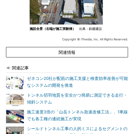
施設全景（右端が施工実験棟）
出典：鉄建建設
Copyright © ITmedia, Inc. All Rights Reserved.
関連情報
関連記事
ゼネコン20社が配筋の施工支援と検査効率改善が可能
なシステムの開発を推進
トンネル切羽地質を安全かつ簡易に測定できる走行・
傾斜システム
施工速度3倍の「山岳トンネル急速改修工法」、1車線
でも各工種の連続施工が実現
シールドトンネル工事の人的ミスによるセグメントの