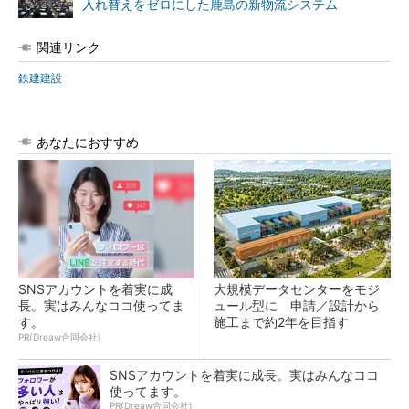
入れ替えをゼロにした鹿島の新物流システム
関連リンク
鉄建建設
あなたにおすすめ
SNSアカウントを着実に成
大規模データセンターをモジ
長。実はみんなココ使ってま
ュール型に 申請／設計から
す。
施工まで約2年を目指す
PR(Dreaw合同会社)
SNSアカウントを着実に成長。実はみんなココ
使ってます。
PR(Dreaw合同会社)