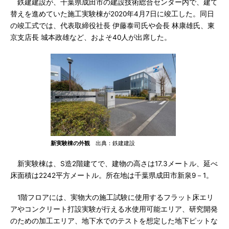
鉄建建設が、千葉県成田市の建設技術総合センター内で、建て
替えを進めていた施工実験棟が2020年4月7日に竣工した。同日
の竣工式では、代表取締役社長 伊藤泰司氏や会長 林康雄氏、東
京支店長 城本政雄など、およそ40人が出席した。
新実験棟の外観
出典：鉄建建設
新実験棟は、S造2階建てで、建物の高さは17.3メートル、延べ
床面積は2242平方メートル。所在地は千葉県成田市新泉9－1。
1階フロアには、実物大の施工試験に使用するフラット床エリ
アやコンクリート打設実験が行える水使用可能エリア、研究開発
のための加工エリア、地下水でのテストを想定した地下ピットな