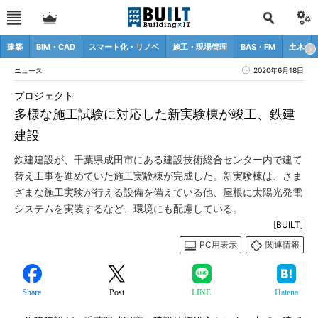
建築
BIM・CAD
スマート化・リノベ
施工・現場管理
BAS・FM
土木
ニュース
2020年6月18日
プロジェクト
多様な施工試験に対応した新実験棟が竣工、鉄建
建設
鉄建建設が、千葉県成田市にある建設技術総合センター内で建て
替え工事を進めていた施工実験棟が完成した。新実験棟は、さま
ざまな施工実験が行える設備を備えている他、屋根に太陽光発電
システムを実装するなど、環境にも配慮している。
[BUILT]
PC用表示
関連情報
Share
Post
LINE
Hatena