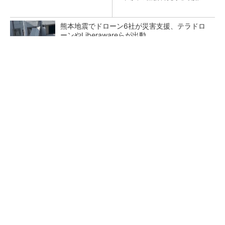
熊本地震でドローン6社が災害支援、テラドロ
ーンやLiberawareらが出動
点群データを設計・維持管理で“使える3Dモデ
ル”に アイサンテクノロジーの新提案
鹿島が演算工房を子会社化 山岳トンネル工事
の建設ICTを内製化