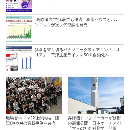
“高除湿力”で猛暑でも快適 積水ハウスとパナ
ソニックが次世代空調を発売
猛暑を乗り切るパナソニック製エアコン「エオ
リア」 草津生産ラインを50％自動化へ
地場ゼネコン22社が集結、建
昇降機トップメーカーが技術
設DXやAIの実践事例を共有
の裏側公開 日本オーチスが
「大人の社会科見学」開催