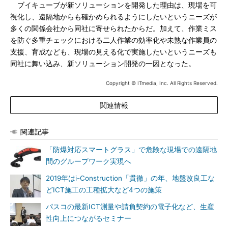
ブイキューブが新ソリューションを開発した理由は、現場を可
視化し、遠隔地からも確かめられるようにしたいというニーズが
多くの関係会社から同社に寄せられたからだ。加えて、作業ミス
を防ぐ多重チェックにおける二人作業の効率化や未熟な作業員の
支援、育成なども、現場の見える化で実施したいというニーズも
同社に舞い込み、新ソリューション開発の一因となった。
Copyright © ITmedia, Inc. All Rights Reserved.
関連情報
関連記事
「防爆対応スマートグラス」で危険な現場での遠隔地
間のグループワーク実現へ
2019年はi-Construction「貫徹」の年、地盤改良工な
どICT施工の工種拡大など4つの施策
パスコの最新ICT測量や請負契約の電子化など、生産
性向上につながるセミナー