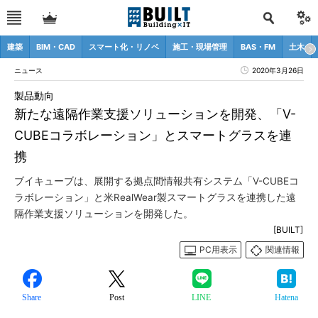
建築
BIM・CAD
スマート化・リノベ
施工・現場管理
BAS・FM
土木
ニュース
2020年3月26日
製品動向
新たな遠隔作業支援ソリューションを開発、「V-
CUBEコラボレーション」とスマートグラスを連
携
ブイキューブは、展開する拠点間情報共有システム「V-CUBEコ
ラボレーション」と米RealWear製スマートグラスを連携した遠
隔作業支援ソリューションを開発した。
[BUILT]
PC用表示
関連情報
Share
Post
LINE
Hatena