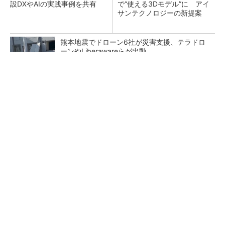
設DXやAIの実践事例を共有
で“使える3Dモデル”に アイ
サンテクノロジーの新提案
熊本地震でドローン6社が災害支援、テラドロ
ーンやLiberawareらが出動
鹿島が演算工房を子会社化 山岳トンネル工事
の建設ICTを内製化
大規模データセンターをモジュール型に 申請
／設計から施工まで約2年を目指す