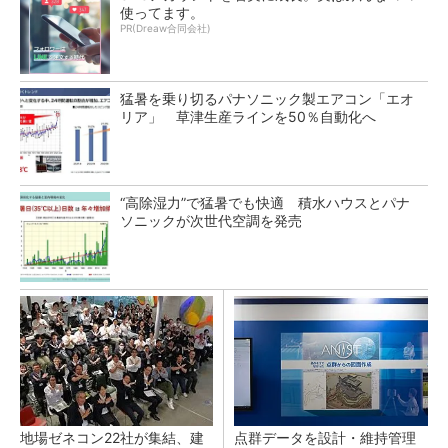
使ってます。
PR(Dreaw合同会社)
猛暑を乗り切るパナソニック製エアコン「エオ
リア」 草津生産ラインを50％自動化へ
“高除湿力”で猛暑でも快適 積水ハウスとパナ
ソニックが次世代空調を発売
地場ゼネコン22社が集結、建
点群データを設計・維持管理