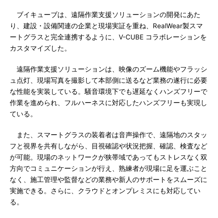
ブイキューブは、遠隔作業支援ソリューションの開発にあた
り、建設・設備関連の企業と現場実証を重ね、RealWear製スマ
ートグラスと完全連携するように、V-CUBE コラボレーションを
カスタマイズした。
遠隔作業支援ソリューションは、映像のズーム機能やフラッシ
ュ点灯、現場写真を撮影して本部側に送るなど業務の遂行に必要
な性能を実装している。騒音環境下でも遅延なくハンズフリーで
作業を進められ、フルハーネスに対応したハンズフリーも実現し
ている。
また、スマートグラスの装着者は音声操作で、遠隔地のスタッ
フと視界を共有しながら、目視確認や状況把握、確認、検査など
が可能。現場のネットワークが狭帯域であってもストレスなく双
方向でコミュニケーションが行え、熟練者が現場に足を運ぶこと
なく、施工管理や監督などの業務や新人のサポートをスムーズに
実施できる。さらに、クラウドとオンプレミスにも対応してい
る。