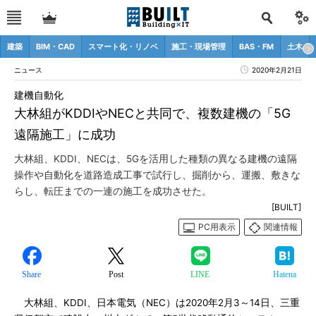
建築
BIM・CAD
スマート化・リノベ
施工・現場管理
BAS・FM
土木
ニュース
2020年2月21日
建機自動化
大林組がKDDIやNECと共同で、複数建機の「5G
遠隔施工」に成功
大林組、KDDI、NECは、5Gを活用した種類の異なる建機の遠隔
操作や自動化を道路造成工事で試行し、掘削から、運搬、敷きな
らし、転圧までの一連の施工を成功させた。
[BUILT]
PC用表示
関連情報
Share
Post
LINE
Hatena
大林組、KDDI、日本電気（NEC）は2020年2月3～14日、三重