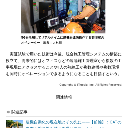
5Gを活用してリアルタイムに建機を遠隔操作する管理室の
オペレーター
出典：大林組
実証試験で用いた技術は今後、統合施工管理システムの構築に
役立て、将来的にはオフィスなどの遠隔施工管理室から複数の工
事現場にアクセスすることや1人の熟練工が複数建機や複数現場
を同時にオペレーションできるようになることを目指すという。
Copyright © ITmedia, Inc. All Rights Reserved.
関連情報
関連記事
建機自動化の現在地とその先に――【前編】：CATの