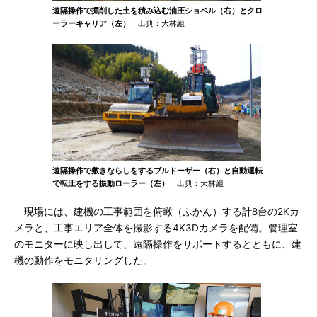
遠隔操作で掘削した土を積み込む油圧ショベル（右）とクロ
ーラーキャリア（左）
出典：大林組
遠隔操作で敷きならしをするブルドーザー（右）と自動運転
で転圧をする振動ローラー（左）
出典：大林組
現場には、建機の工事範囲を俯瞰（ふかん）する計8台の2Kカ
メラと、工事エリア全体を撮影する4K3Dカメラを配備。管理室
のモニターに映し出して、遠隔操作をサポートするとともに、建
機の動作をモニタリングした。