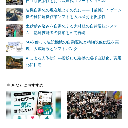
自在な拡張性を持つ次世代スマートショベル
建機自動化の現在地とその先に――【後編】：ゲーム
機の様に建機作業ソフトを入れ替える拡張性
土砂積み込みを自動化する大林組の自律運転システ
ム、熟練技能者の操縦をAIで再現
5Gを使って建設機械の自動運転と精細映像伝送を実
現、大成建設とソフトバンク
AIによる人体検知を搭載した建機の運搬自動化、実用
化に目途
あなたにおすすめ