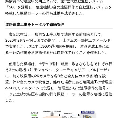
県伊賀市で建設中の川上ダムで、第5世代移動通信システム
「5G」を活用し、建設機械3台の遠隔操作と自動運転システムを
搭載した振動ローラーの同時連携を成功させた。
道路造成工事をトータルで遠隔管理
実証試験は、一般的な工事現場で適用する前段階として、
2020年2月3～14日までの期間、川上ダムの一部施工フィールド
で実施した。現場では5Gの通信網を整備し、道路造成工事に係
る一連の作業を遠隔操作または自動化で行うことを確認した。
使用した機器は、土砂の掘削、運搬、敷きならしをそれぞれ行
う3台の建機（油圧ショベル、クローラキャリア、ブルドーザ）
に、前方映像用の2Kカメラを各3台と全方位カメラ各1台を設
置。計12台のカメラ映像は、離れた場所にある遠隔施工の管理室
へ5Gでリアルタイムに伝送し、管理室からは遠隔操作の信号デ
ータと土砂の転圧を自動で行う振動ローラーの指示を建機に送信
した。